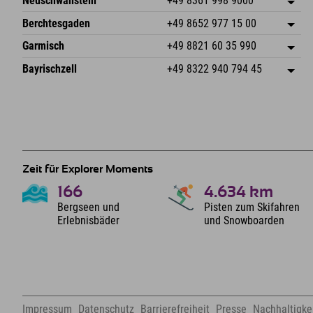
Neuschwanstein
+49 8361 998 9000
87538 Fischen I. Allgäu
Anreiseinfos
An der Riese 45
Adresse speichern
Deutschland
Buchen
Berchtesgaden
+49 8652 977 15 00
87484 Nesselwang im Allgäu
Anreiseinfos
Mail senden
Hofreitstr. 7
Adresse speichern
Deutschland
Buchen
Garmisch
+49 8821 60 35 990
83471 Schönau am Königssee
Anreiseinfos
Mail senden
Frickenstraße 22
Adresse speichern
Deutschland
Buchen
Bayrischzell
+49 8322 940 794 45
82490 Farchant
Anreiseinfos
Mail senden
Seebergstr. 17
Adresse speichern
Deutschland
Buchen
83735 Bayrischzell
Anreiseinfos
Mail senden
Deutschland
Buchen
Mail senden
Zeit für Explorer Moments
166
4.634
km
Bergseen und
Pisten zum Skifahren
Erlebnisbäder
und Snowboarden
Impressum
Datenschutz
Barrierefreiheit
Presse
Nachhaltigkei