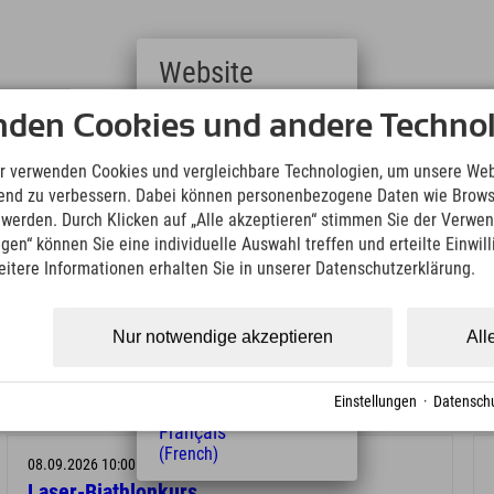
Website
nden Cookies und andere Technol
Deutsch
(German)
English
r verwenden Cookies und vergleichbare Technologien, um unsere Web
(English)
ufend zu verbessern. Dabei können personenbezogene Daten wie Brow
ourist-Information Oberstdorf bis um 16:00 Uhr am Vortag
Italiano
t werden. Durch Klicken auf „Alle akzeptieren“ stimmen Sie der Verwe
(Italian)
ngen“ können Sie eine individuelle Auswahl treffen und erteilte Einwil
Čeština
eitere Informationen erhalten Sie in unserer Datenschutzerklärung.
(Czech)
Polski
(Polish)
Nur notwendige akzeptieren
All
Magyar
18.08.2026 10:00 Uhr
(Hungarian)
Laser-Biathlonkurs
Nederlands
Einstellungen
·
Datenschu
(Dutch)
Français
(French)
08.09.2026 10:00 Uhr
Laser-Biathlonkurs