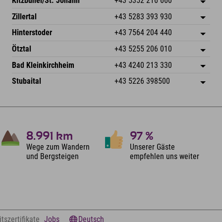
Kitzbühel/St. Johann
+43 5352 216 660
6793 Gaschurn/Montafon
Anreiseinfos
Speckbacherstraße 87
Adresse speichern
Österreich
Buchen
Zillertal
+43 5283 393 930
6380 St. Johann in Tirol
Anreiseinfos
Mail senden
Schmiedau 2
Adresse speichern
Österreich
Buchen
Hinterstoder
+43 7564 204 440
6272 Kaltenbach im Zillertal
Anreiseinfos
Mail senden
Freizeitpark 10
Adresse speichern
Österreich
Buchen
Ötztal
+43 5255 206 010
4573 Hinterstoder
Anreiseinfos
Mail senden
Gscheat 14
Adresse speichern
Österreich
Buchen
Bad Kleinkirchheim
+43 4240 213 330
6441 Umhausen
Anreiseinfos
Mail senden
Dorfstraße 24
Adresse speichern
Österreich
Buchen
Stubaital
+43 5226 398500
9546 Bad Kleinkirchheim
Anreiseinfos
Mail senden
Wiesenweg 6
Adresse speichern
Österreich
Buchen
6167 Neustift im Stubaital
Anreiseinfos
Mail senden
Österreich
Buchen
Mail senden
8.991
km
97
%
Wege zum Wandern
Unserer Gäste
und Bergsteigen
empfehlen uns weiter
tszertifikate
Jobs
Deutsch