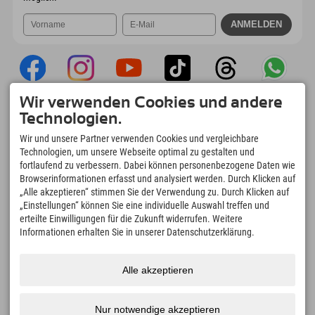
Wir verwenden Cookies und andere
Explorer App
Technologien.
Upload Deiner #ExplorerMoments, Mein
Wir und unsere Partner verwenden Cookies und vergleichbare
Explorer To Go mit Buchungsübersicht,
Technologien, um unsere Webseite optimal zu gestalten und
Bucketlist, Restaurantübersicht uvm. Jetzt
fortlaufend zu verbessern. Dabei können personenbezogene Daten wie
downloaden!
Browserinformationen erfasst und analysiert werden. Durch Klicken auf
„Alle akzeptieren“ stimmen Sie der Verwendung zu. Durch Klicken auf
„Einstellungen“ können Sie eine individuelle Auswahl treffen und
Zeit für Explorer Moments
erteilte Einwilligungen für die Zukunft widerrufen. Weitere
166
4.634
km
Informationen erhalten Sie in unserer Datenschutzerklärung.
Bergseen und Erlebnisbäder
Pisten zum Skifahren und
Snowboarden
8.991
km
97
%
Alle akzeptieren
Wege zum Wandern und
Unserer Gäste empfehlen
Bergsteigen
uns weiter
Nur notwendige akzeptieren