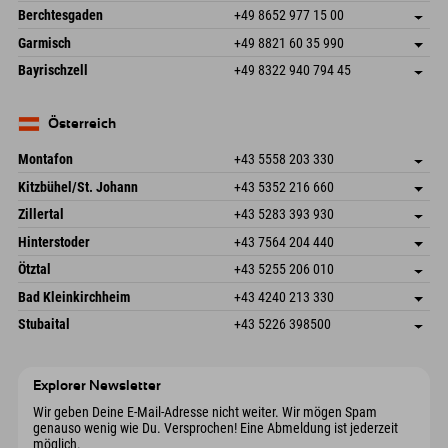
An der Riese 45
Adresse speichern
Deutschland
Buchen
Berchtesgaden
+49 8652 977 15 00
87484 Nesselwang im Allgäu
Anreiseinfos
Mail senden
Hofreitstr. 7
Adresse speichern
Deutschland
Buchen
Garmisch
+49 8821 60 35 990
83471 Schönau am Königssee
Anreiseinfos
Mail senden
Frickenstraße 22
Adresse speichern
Deutschland
Buchen
Bayrischzell
+49 8322 940 794 45
82490 Farchant
Anreiseinfos
Mail senden
Seebergstr. 17
Adresse speichern
Deutschland
Buchen
83735 Bayrischzell
Anreiseinfos
Mail senden
Deutschland
Buchen
Österreich
Mail senden
Montafon
+43 5558 203 330
Dorfstr. 127b
Adresse speichern
Kitzbühel/St. Johann
+43 5352 216 660
6793 Gaschurn/Montafon
Anreiseinfos
Speckbacherstraße 87
Adresse speichern
Österreich
Buchen
Zillertal
+43 5283 393 930
6380 St. Johann in Tirol
Anreiseinfos
Mail senden
Schmiedau 2
Adresse speichern
Österreich
Buchen
Hinterstoder
+43 7564 204 440
6272 Kaltenbach im Zillertal
Anreiseinfos
Mail senden
Freizeitpark 10
Adresse speichern
Österreich
Buchen
Ötztal
+43 5255 206 010
4573 Hinterstoder
Anreiseinfos
Mail senden
Gscheat 14
Adresse speichern
Österreich
Buchen
Bad Kleinkirchheim
+43 4240 213 330
6441 Umhausen
Anreiseinfos
Mail senden
Dorfstraße 24
Adresse speichern
Österreich
Buchen
Stubaital
+43 5226 398500
9546 Bad Kleinkirchheim
Anreiseinfos
Mail senden
Wiesenweg 6
Adresse speichern
Österreich
Buchen
6167 Neustift im Stubaital
Anreiseinfos
Mail senden
Österreich
Buchen
Explorer Newsletter
Mail senden
Wir geben Deine E-Mail-Adresse nicht weiter. Wir mögen Spam
genauso wenig wie Du. Versprochen! Eine Abmeldung ist jederzeit
möglich.