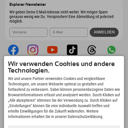
Österreich
Buchen
Explorer Newsletter
Mail senden
Wir geben Deine E-Mail-Adresse nicht weiter. Wir mögen Spam
genauso wenig wie Du. Versprochen! Eine Abmeldung ist jederzeit
möglich.
Wir verwenden Cookies und andere
Explorer App
Technologien.
Upload Deiner #ExplorerMoments, Mein
Wir und unsere Partner verwenden Cookies und vergleichbare
Explorer To Go mit Buchungsübersicht,
Technologien, um unsere Webseite optimal zu gestalten und
Bucketlist, Restaurantübersicht uvm. Jetzt
fortlaufend zu verbessern. Dabei können personenbezogene Daten wie
downloaden!
Browserinformationen erfasst und analysiert werden. Durch Klicken auf
„Alle akzeptieren“ stimmen Sie der Verwendung zu. Durch Klicken auf
„Einstellungen“ können Sie eine individuelle Auswahl treffen und
Zeit für Explorer Moments
erteilte Einwilligungen für die Zukunft widerrufen. Weitere
166
4.634
km
Informationen erhalten Sie in unserer Datenschutzerklärung.
Bergseen und Erlebnisbäder
Pisten zum Skifahren und
Snowboarden