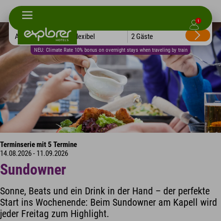
1
Alle Hotels
Flexibel
2 Gäste
NEU: Climate Rate 10% bonus on overnight stays when traveling by train
Terminserie mit 5 Termine
14.08.2026 - 11.09.2026
Sundowner
Sonne, Beats und ein Drink in der Hand – der perfekte
Start ins Wochenende: Beim Sundowner am Kapell wird
jeder Freitag zum Highlight.