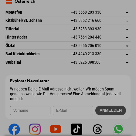
Deutschland
Buchen
Österreich
Mail senden
Montafon
+43 5558 203 330
Dorfstr. 127b
Adresse speichern
Kitzbühel/St. Johann
+43 5352 216 660
6793 Gaschurn/Montafon
Anreiseinfos
Speckbacherstraße 87
Adresse speichern
Österreich
Buchen
Zillertal
+43 5283 393 930
6380 St. Johann in Tirol
Anreiseinfos
Mail senden
Schmiedau 2
Adresse speichern
Österreich
Buchen
Hinterstoder
+43 7564 204 440
6272 Kaltenbach im Zillertal
Anreiseinfos
Mail senden
Freizeitpark 10
Adresse speichern
Österreich
Buchen
Ötztal
+43 5255 206 010
4573 Hinterstoder
Anreiseinfos
Mail senden
Gscheat 14
Adresse speichern
Österreich
Buchen
Bad Kleinkirchheim
+43 4240 213 330
6441 Umhausen
Anreiseinfos
Mail senden
Dorfstraße 24
Adresse speichern
Österreich
Buchen
Stubaital
+43 5226 398500
9546 Bad Kleinkirchheim
Anreiseinfos
Mail senden
Wiesenweg 6
Adresse speichern
Österreich
Buchen
6167 Neustift im Stubaital
Anreiseinfos
Mail senden
Österreich
Buchen
Explorer Newsletter
Mail senden
Wir geben Deine E-Mail-Adresse nicht weiter. Wir mögen Spam
genauso wenig wie Du. Versprochen! Eine Abmeldung ist jederzeit
möglich.