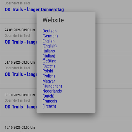
Oberndorf in Tirol
OD Trails - langer Donnerstag
Website
24.09.2026 08:00 Uhr
Deutsch
(German)
Oberndorf in Tirol
English
OD Trails - langer Donnerstag
(English)
Italiano
(Italian)
Čeština
01.10.2026 08:00 Uhr
(Czech)
Oberndorf in Tirol
Polski
OD Trails - langer Donnerstag
(Polish)
Magyar
(Hungarian)
Nederlands
08.10.2026 08:00 Uhr
(Dutch)
Français
Oberndorf in Tirol
(French)
OD Trails - langer Donnerstag
15.10.2026 08:00 Uhr