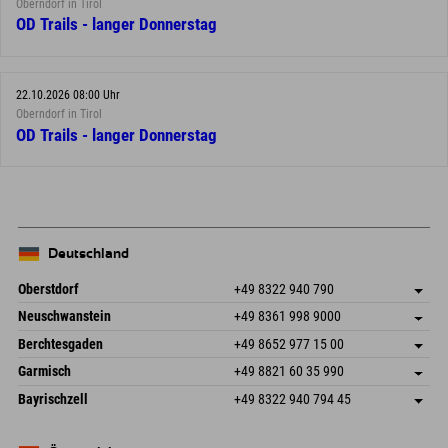
Oberndorf in Tirol
OD Trails - langer Donnerstag
22.10.2026 08:00 Uhr
Oberndorf in Tirol
OD Trails - langer Donnerstag
Deutschland
Oberstdorf
+49 8322 940 790
An der Breitach 3
Adresse speichern
Neuschwanstein
+49 8361 998 9000
87538 Fischen I. Allgäu
Anreiseinfos
An der Riese 45
Adresse speichern
Deutschland
Buchen
Berchtesgaden
+49 8652 977 15 00
87484 Nesselwang im Allgäu
Anreiseinfos
Mail senden
Hofreitstr. 7
Adresse speichern
Deutschland
Buchen
Garmisch
+49 8821 60 35 990
83471 Schönau am Königssee
Anreiseinfos
Mail senden
Frickenstraße 22
Adresse speichern
Deutschland
Buchen
Bayrischzell
+49 8322 940 794 45
82490 Farchant
Anreiseinfos
Mail senden
Seebergstr. 17
Adresse speichern
Deutschland
Buchen
83735 Bayrischzell
Anreiseinfos
Mail senden