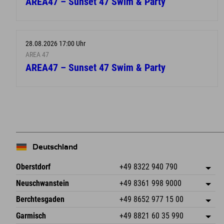
AREA47 – Sunset 47 Swim & Party
28.08.2026 17:00 Uhr
AREA 47
AREA47 – Sunset 47 Swim & Party
Deutschland
Oberstdorf
+49 8322 940 790
An der Breitach 3
Adresse speichern
Neuschwanstein
+49 8361 998 9000
87538 Fischen I. Allgäu
Anreiseinfos
An der Riese 45
Adresse speichern
Deutschland
Buchen
Berchtesgaden
+49 8652 977 15 00
87484 Nesselwang im Allgäu
Anreiseinfos
Mail senden
Hofreitstr. 7
Adresse speichern
Deutschland
Buchen
Garmisch
+49 8821 60 35 990
83471 Schönau am Königssee
Anreiseinfos
Mail senden