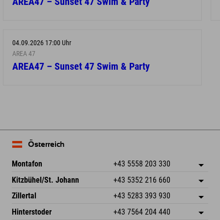
AREA47 – Sunset 47 Swim & Party
04.09.2026 17:00 Uhr
AREA 47
AREA47 – Sunset 47 Swim & Party
Österreich
Montafon
+43 5558 203 330
Dorfstr. 127b
Adresse speichern
Kitzbühel/St. Johann
+43 5352 216 660
6793 Gaschurn/Montafon
Anreiseinfos
Speckbacherstraße 87
Adresse speichern
Österreich
Buchen
Zillertal
+43 5283 393 930
6380 St. Johann in Tirol
Anreiseinfos
Mail senden
Schmiedau 2
Adresse speichern
Österreich
Buchen
Hinterstoder
+43 7564 204 440
6272 Kaltenbach im Zillertal
Anreiseinfos
Mail senden