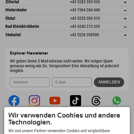
Speckbacherstraße 87
Adresse speichern
Österreich
Buchen
Zillertal
+43 5283 393 930
6380 St. Johann in Tirol
Anreiseinfos
Mail senden
Schmiedau 2
Adresse speichern
Österreich
Buchen
Hinterstoder
+43 7564 204 440
6272 Kaltenbach im Zillertal
Anreiseinfos
Mail senden
Freizeitpark 10
Adresse speichern
Österreich
Buchen
Ötztal
+43 5255 206 010
4573 Hinterstoder
Anreiseinfos
Mail senden
Gscheat 14
Adresse speichern
Österreich
Buchen
Bad Kleinkirchheim
+43 4240 213 330
6441 Umhausen
Anreiseinfos
Mail senden
Dorfstraße 24
Adresse speichern
Österreich
Buchen
Stubaital
+43 5226 398500
9546 Bad Kleinkirchheim
Anreiseinfos
Mail senden
Wiesenweg 6
Adresse speichern
Österreich
Buchen
6167 Neustift im Stubaital
Anreiseinfos
Mail senden
Österreich
Buchen
Explorer Newsletter
Mail senden
Wir geben Deine E-Mail-Adresse nicht weiter. Wir mögen Spam
genauso wenig wie Du. Versprochen! Eine Abmeldung ist jederzeit
möglich.
Wir verwenden Cookies und andere
Explorer App
Technologien.
Upload Deiner #ExplorerMoments, Mein
Wir und unsere Partner verwenden Cookies und vergleichbare
Explorer To Go mit Buchungsübersicht,