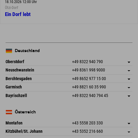
18.10.2026 12:00 Uhr
Ötzi-Dorf
Ein Dorf lebt
Deutschland
Oberstdorf
+49 8322 940 790
An der Breitach 3
Adresse speichern
Neuschwanstein
+49 8361 998 9000
87538 Fischen I. Allgäu
Anreiseinfos
An der Riese 45
Adresse speichern
Deutschland
Buchen
Berchtesgaden
+49 8652 977 15 00
87484 Nesselwang im Allgäu
Anreiseinfos
Mail senden
Hofreitstr. 7
Adresse speichern
Deutschland
Buchen
Garmisch
+49 8821 60 35 990
83471 Schönau am Königssee
Anreiseinfos
Mail senden
Frickenstraße 22
Adresse speichern
Deutschland
Buchen
Bayrischzell
+49 8322 940 794 45
82490 Farchant
Anreiseinfos
Mail senden
Seebergstr. 17
Adresse speichern
Deutschland
Buchen
83735 Bayrischzell
Anreiseinfos
Mail senden
Deutschland
Buchen
Österreich
Mail senden
Montafon
+43 5558 203 330
Dorfstr. 127b
Adresse speichern
Kitzbühel/St. Johann
+43 5352 216 660
6793 Gaschurn/Montafon
Anreiseinfos