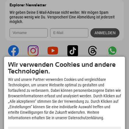
Österreich
Buchen
Explorer Newsletter
Mail senden
Wir geben Deine E-Mail-Adresse nicht weiter. Wir mögen Spam
genauso wenig wie Du. Versprochen! Eine Abmeldung ist jederzeit
möglich.
Wir verwenden Cookies und andere
Explorer App
Technologien.
Upload Deiner #ExplorerMoments, Mein
Wir und unsere Partner verwenden Cookies und vergleichbare
Explorer To Go mit Buchungsübersicht,
Technologien, um unsere Webseite optimal zu gestalten und
Bucketlist, Restaurantübersicht uvm. Jetzt
fortlaufend zu verbessern. Dabei können personenbezogene Daten wie
downloaden!
Browserinformationen erfasst und analysiert werden. Durch Klicken auf
„Alle akzeptieren“ stimmen Sie der Verwendung zu. Durch Klicken auf
„Einstellungen“ können Sie eine individuelle Auswahl treffen und
Zeit für Explorer Moments
erteilte Einwilligungen für die Zukunft widerrufen. Weitere
166
4.634
km
Informationen erhalten Sie in unserer Datenschutzerklärung.
Bergseen und Erlebnisbäder
Pisten zum Skifahren und
Snowboarden