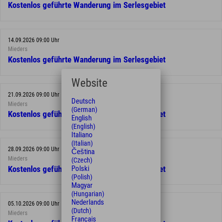
Kostenlos geführte Wanderung im Serlesgebiet
14.09.2026 09:00 Uhr
Mieders
Kostenlos geführte Wanderung im Serlesgebiet
Website
21.09.2026 09:00 Uhr
Deutsch
Mieders
(German)
Kostenlos geführte Wanderung im Serlesgebiet
English
(English)
Italiano
(Italian)
28.09.2026 09:00 Uhr
Čeština
Mieders
(Czech)
Polski
Kostenlos geführte Wanderung im Serlesgebiet
(Polish)
Magyar
(Hungarian)
Nederlands
05.10.2026 09:00 Uhr
(Dutch)
Mieders
Français