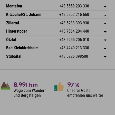
Montafon
+43 5558 203 330
Dorfstr. 127b
Adresse speichern
Kitzbühel/St. Johann
+43 5352 216 660
6793 Gaschurn/Montafon
Anreiseinfos
Speckbacherstraße 87
Adresse speichern
Österreich
Buchen
Zillertal
+43 5283 393 930
6380 St. Johann in Tirol
Anreiseinfos
Mail senden
Schmiedau 2
Adresse speichern
Österreich
Buchen
Hinterstoder
+43 7564 204 440
6272 Kaltenbach im Zillertal
Anreiseinfos
Mail senden
Freizeitpark 10
Adresse speichern
Österreich
Buchen
Ötztal
+43 5255 206 010
4573 Hinterstoder
Anreiseinfos
Mail senden
Gscheat 14
Adresse speichern
Österreich
Buchen
Bad Kleinkirchheim
+43 4240 213 330
6441 Umhausen
Anreiseinfos
Mail senden
Dorfstraße 24
Adresse speichern
Österreich
Buchen
Stubaital
+43 5226 398500
9546 Bad Kleinkirchheim
Anreiseinfos
Mail senden
Wiesenweg 6
Adresse speichern
Österreich
Buchen
6167 Neustift im Stubaital
Anreiseinfos
Mail senden
Österreich
Buchen
Mail senden
8.991
km
97
%
Wege zum Wandern
Unserer Gäste
und Bergsteigen
empfehlen uns weiter