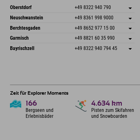
Oberstdorf
+49 8322 940 790
An der Breitach 3
Adresse speichern
Neuschwanstein
+49 8361 998 9000
87538 Fischen I. Allgäu
Anreiseinfos
An der Riese 45
Adresse speichern
Deutschland
Buchen
Berchtesgaden
+49 8652 977 15 00
87484 Nesselwang im Allgäu
Anreiseinfos
Mail senden
Hofreitstr. 7
Adresse speichern
Deutschland
Buchen
Garmisch
+49 8821 60 35 990
83471 Schönau am Königssee
Anreiseinfos
Mail senden
Frickenstraße 22
Adresse speichern
Deutschland
Buchen
Bayrischzell
+49 8322 940 794 45
82490 Farchant
Anreiseinfos
Mail senden
Seebergstr. 17
Adresse speichern
Deutschland
Buchen
83735 Bayrischzell
Anreiseinfos
Mail senden
Deutschland
Buchen
Mail senden
Zeit für Explorer Moments
166
4.634
km
Bergseen und
Pisten zum Skifahren
Erlebnisbäder
und Snowboarden