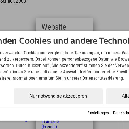
 Schlick 2000
Website
nden Cookies und andere Technol
Deutsch
(German)
English
r verwenden Cookies und vergleichbare Technologien, um unsere Web
(English)
ufend zu verbessern. Dabei können personenbezogene Daten wie Brow
Italiano
t werden. Durch Klicken auf „Alle akzeptieren“ stimmen Sie der Verwe
(Italian)
ngen“ können Sie eine individuelle Auswahl treffen und erteilte Einwil
Čeština
eitere Informationen erhalten Sie in unserer Datenschutzerklärung.
(Czech)
Polski
(Polish)
Nur notwendige akzeptieren
All
Magyar
19.08.2026 09:00 Uhr
(Hungarian)
Schlick 2000
Nederlands
Kostenlos geführte Wanderung im
Einstellungen
·
Datenschu
(Dutch)
Wandergebiet Schlick 2000
Français
(French)