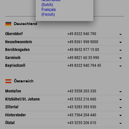
(Dutch)
Français
(French)
Deutschland
Oberstdorf
+49 8322 940 790
An der Breitach 3
Adresse speichern
Neuschwanstein
+49 8361 998 9000
87538 Fischen I. Allgäu
Anreiseinfos
An der Riese 45
Adresse speichern
Deutschland
Buchen
Berchtesgaden
+49 8652 977 15 00
87484 Nesselwang im Allgäu
Anreiseinfos
Mail senden
Hofreitstr. 7
Adresse speichern
Deutschland
Buchen
Garmisch
+49 8821 60 35 990
83471 Schönau am Königssee
Anreiseinfos
Mail senden
Frickenstraße 22
Adresse speichern
Deutschland
Buchen
Bayrischzell
+49 8322 940 794 45
82490 Farchant
Anreiseinfos
Mail senden
Seebergstr. 17
Adresse speichern
Deutschland
Buchen
83735 Bayrischzell
Anreiseinfos
Mail senden
Deutschland
Buchen
Österreich
Mail senden
Montafon
+43 5558 203 330
Dorfstr. 127b
Adresse speichern
Kitzbühel/St. Johann
+43 5352 216 660
6793 Gaschurn/Montafon
Anreiseinfos
Speckbacherstraße 87
Adresse speichern
Österreich
Buchen
Zillertal
+43 5283 393 930
6380 St. Johann in Tirol
Anreiseinfos
Mail senden
Schmiedau 2
Adresse speichern
Österreich
Buchen
Hinterstoder
+43 7564 204 440
6272 Kaltenbach im Zillertal
Anreiseinfos
Mail senden
Freizeitpark 10
Adresse speichern
Österreich
Buchen
Ötztal
+43 5255 206 010
4573 Hinterstoder
Anreiseinfos
Mail senden