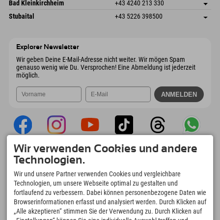
Gscheat 14
Adresse speichern
Österreich
Buchen
Bad Kleinkirchheim
+43 4240 213 330
6441 Umhausen
Anreiseinfos
Mail senden
Dorfstraße 24
Adresse speichern
Österreich
Buchen
Stubaital
+43 5226 398500
9546 Bad Kleinkirchheim
Anreiseinfos
Mail senden
Wiesenweg 6
Adresse speichern
Österreich
Buchen
6167 Neustift im Stubaital
Anreiseinfos
Mail senden
Österreich
Buchen
Explorer Newsletter
Mail senden
Wir geben Deine E-Mail-Adresse nicht weiter. Wir mögen Spam
genauso wenig wie Du. Versprochen! Eine Abmeldung ist jederzeit
möglich.
Wir verwenden Cookies und andere
Explorer App
Technologien.
Upload Deiner #ExplorerMoments, Mein
Wir und unsere Partner verwenden Cookies und vergleichbare
Explorer To Go mit Buchungsübersicht,
Technologien, um unsere Webseite optimal zu gestalten und
Bucketlist, Restaurantübersicht uvm. Jetzt
fortlaufend zu verbessern. Dabei können personenbezogene Daten wie
downloaden!
Browserinformationen erfasst und analysiert werden. Durch Klicken auf
„Alle akzeptieren“ stimmen Sie der Verwendung zu. Durch Klicken auf