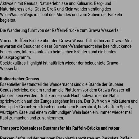
Aktivsein mit Genuss, Naturerlebnisse und Kulinarik. Berg- und
Naturinteressierte, Gäste, Groß und Klein wandern entlang des
WildeWasserWegs im Licht des Mondes und vom Schein der Fackeln
begleitet.
Die Wanderung führt von der Raffein-Brücke zum Grawa Wasserfall.
Von der Raffein-Brücke über den Grawa-Wasserfall bis hin zur Grawa Alm
erwarten die Besucher dieser Sommer-Wandernacht eine beeindruckende
Feuershow, Interessantes zu heimischen Kräutern und ein buntes
Musikprogramm.
Spektakuläres Highlight ist natürlich wieder der beleuchtete Grawa-
Wasserfall.
Kulinarischer Genuss
Essentieller Bestandteil der Wandernacht sind die Stände der Stubaier
Genussbetriebe, die am rund um die Plattform vor dem Grawa Wasserfall
platziert sein werden. Dort können sich Nachtschwärmer die Natur
sprichwörtlich auf der Zunge zergehen lassen. Der Duft von Almkräutern und
Honig, der Geruch von frisch gebackenem Bauernbrot, herzhaftem Speck,
würzigem Käse und einem vollmundigen Wein laden ein, immer wieder mal
Rast zu machen und zu schlemmen.
Transport: Kostenloser Bustransfer bis Raffein-Brücke und retour
Parken:
Aufgrund der geringen Parkplatzkapazitäten am Parkplatz Raffein