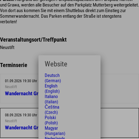
und Grawa, werden alle Besucher auf den Parkplatz Mutterberg weitergeleitet.
Von dort aus kommen Sie mit einem Shuttlebus direkt zum Einstieg zur
Sommerwandernacht. Das Parken entlang der Straße ist stengstens
verboten!
Veranstaltungsort/Treffpunkt
Neustift
Website
Terminserie
Deutsch
(German)
01.09.2026 19:30 Uhr
English
Neustift
(English)
Wandernacht Grawa Wasserfall
Italiano
(Italian)
Čeština
(Czech)
08.09.2026 19:30 Uhr
Polski
Neustift
(Polish)
Wandernacht Grawa Wasserfall
Magyar
(Hungarian)
Nederlands