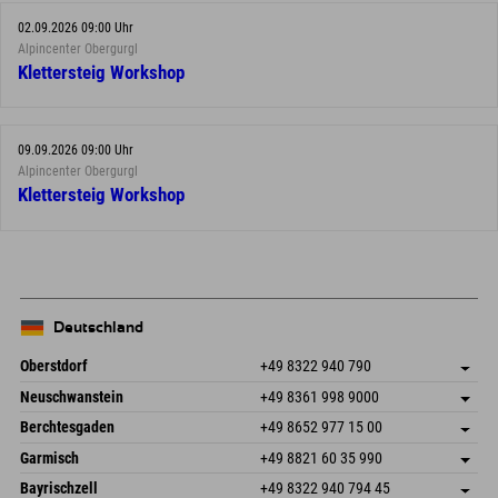
02.09.2026 09:00 Uhr
Alpincenter Obergurgl
Klettersteig Workshop
09.09.2026 09:00 Uhr
Alpincenter Obergurgl
Klettersteig Workshop
Deutschland
Oberstdorf
+49 8322 940 790
An der Breitach 3
Adresse speichern
Neuschwanstein
+49 8361 998 9000
87538 Fischen I. Allgäu
Anreiseinfos
An der Riese 45
Adresse speichern
Deutschland
Buchen
Berchtesgaden
+49 8652 977 15 00
87484 Nesselwang im Allgäu
Anreiseinfos
Mail senden
Hofreitstr. 7
Adresse speichern
Deutschland
Buchen
Garmisch
+49 8821 60 35 990
83471 Schönau am Königssee
Anreiseinfos
Mail senden
Frickenstraße 22
Adresse speichern
Deutschland
Buchen
Bayrischzell
+49 8322 940 794 45