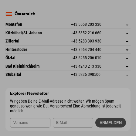
82490 Farchant
Anreiseinfos
Mail senden
Seebergstr. 17
Adresse speichern
Deutschland
Buchen
83735 Bayrischzell
Anreiseinfos
Mail senden
Deutschland
Buchen
Österreich
Mail senden
Montafon
+43 5558 203 330
Dorfstr. 127b
Adresse speichern
Kitzbühel/St. Johann
+43 5352 216 660
6793 Gaschurn/Montafon
Anreiseinfos
Speckbacherstraße 87
Adresse speichern
Österreich
Buchen
Zillertal
+43 5283 393 930
6380 St. Johann in Tirol
Anreiseinfos
Mail senden
Schmiedau 2
Adresse speichern
Österreich
Buchen
Hinterstoder
+43 7564 204 440
6272 Kaltenbach im Zillertal
Anreiseinfos
Mail senden
Freizeitpark 10
Adresse speichern
Österreich
Buchen
Ötztal
+43 5255 206 010
4573 Hinterstoder
Anreiseinfos
Mail senden
Gscheat 14
Adresse speichern
Österreich
Buchen
Bad Kleinkirchheim
+43 4240 213 330
6441 Umhausen
Anreiseinfos
Mail senden
Dorfstraße 24
Adresse speichern
Österreich
Buchen
Stubaital
+43 5226 398500
9546 Bad Kleinkirchheim
Anreiseinfos
Mail senden
Wiesenweg 6
Adresse speichern
Österreich
Buchen
6167 Neustift im Stubaital
Anreiseinfos
Mail senden
Österreich
Buchen
Explorer Newsletter
Mail senden
Wir geben Deine E-Mail-Adresse nicht weiter. Wir mögen Spam
genauso wenig wie Du. Versprochen! Eine Abmeldung ist jederzeit
möglich.