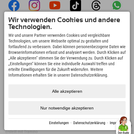
Wir verwenden Cookies und andere
Explorer App
Technologien.
Upload Deiner #ExplorerMoments, Mein
Wir und unsere Partner verwenden Cookies und vergleichbare
Explorer To Go mit Buchungsübersicht,
Technologien, um unsere Webseite optimal zu gestalten und
Bucketlist, Restaurantübersicht uvm. Jetzt
fortlaufend zu verbessern. Dabei können personenbezogene Daten wie
downloaden!
Browserinformationen erfasst und analysiert werden. Durch Klicken auf
„Alle akzeptieren“ stimmen Sie der Verwendung zu. Durch Klicken auf
„Einstellungen“ können Sie eine individuelle Auswahl treffen und
Zeit für Explorer Moments
erteilte Einwilligungen für die Zukunft widerrufen. Weitere
166
4.634
km
Informationen erhalten Sie in unserer Datenschutzerklärung.
Bergseen und Erlebnisbäder
Pisten zum Skifahren und
Snowboarden
8.991
km
97
%
Alle akzeptieren
Wege zum Wandern und
Unserer Gäste empfehlen
Bergsteigen
uns weiter
Nur notwendige akzeptieren
Einstellungen
·
Datenschutzerklärung
·
Impressum
Impressum
Datenschutz
Barrierefreiheit
Presse
Nachhaltigkeitszertifikate
Erstellt mit Tramino
Dein Buddy