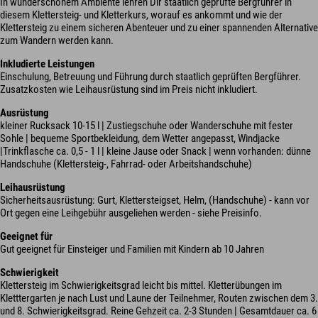
In wunderschönem Ambiente lehren Dir staatlich geprüfte Bergführer in
diesem Klettersteig- und Kletterkurs, worauf es ankommt und wie der
Klettersteig zu einem sicheren Abenteuer und zu einer spannenden Alternative
zum Wandern werden kann.
Inkludierte Leistungen
Einschulung, Betreuung und Führung durch staatlich geprüften Bergführer.
Zusatzkosten wie Leihausrüstung sind im Preis nicht inkludiert.
Ausrüstung
kleiner Rucksack 10-15 l | Zustiegschuhe oder Wanderschuhe mit fester
Sohle | bequeme Sportbekleidung, dem Wetter angepasst, Windjacke
|Trinkflasche ca. 0,5 - 1 l | kleine Jause oder Snack | wenn vorhanden: dünne
Handschuhe (Klettersteig-, Fahrrad- oder Arbeitshandschuhe)
Leihausrüstung
Sicherheitsausrüstung: Gurt, Klettersteigset, Helm, (Handschuhe) - kann vor
Ort gegen eine Leihgebühr ausgeliehen werden - siehe Preisinfo.
Geeignet für
Gut geeignet für Einsteiger und Familien mit Kindern ab 10 Jahren
Schwierigkeit
Klettersteig im Schwierigkeitsgrad leicht bis mittel. Kletterübungen im
Kletttergarten je nach Lust und Laune der Teilnehmer, Routen zwischen dem 3.
und 8. Schwierigkeitsgrad. Reine Gehzeit ca. 2-3 Stunden | Gesamtdauer ca. 6