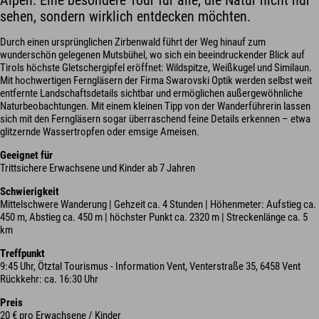
Alpen. Eine besondere Tour für alle, die Natur nicht nur
sehen, sondern wirklich entdecken möchten.
Durch einen ursprünglichen Zirbenwald führt der Weg hinauf zum
wunderschön gelegenen Mutsbühel, wo sich ein beeindruckender Blick auf
Tirols höchste Gletschergipfel eröffnet: Wildspitze, Weißkugel und Similaun.
Mit hochwertigen Ferngläsern der Firma Swarovski Optik werden selbst weit
entfernte Landschaftsdetails sichtbar und ermöglichen außergewöhnliche
Naturbeobachtungen. Mit einem kleinen Tipp von der Wanderführerin lassen
sich mit den Ferngläsern sogar überraschend feine Details erkennen – etwa
glitzernde Wassertropfen oder emsige Ameisen.
Geeignet für
Trittsichere Erwachsene und Kinder ab 7 Jahren
Schwierigkeit
Mittelschwere Wanderung | Gehzeit ca. 4 Stunden | Höhenmeter: Aufstieg ca.
450 m, Abstieg ca. 450 m | höchster Punkt ca. 2320 m | Streckenlänge ca. 5
km
Treffpunkt
9:45 Uhr, Ötztal Tourismus - Information Vent, Venterstraße 35, 6458 Vent
Rückkehr: ca. 16:30 Uhr
Preis
20 € pro Erwachsene / Kinder