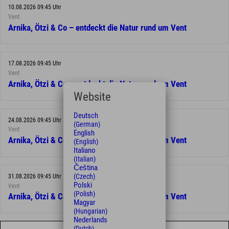
10.08.2026 09:45 Uhr
Vent
Arnika, Ötzi & Co – entdeckt die Natur rund um Vent
17.08.2026 09:45 Uhr
Vent
Arnika, Ötzi & Co – entdeckt die Natur rund um Vent
Website
Deutsch
24.08.2026 09:45 Uhr
(German)
Vent
English
Arnika, Ötzi & Co – entdeckt die Natur rund um Vent
(English)
Italiano
(Italian)
Čeština
(Czech)
31.08.2026 09:45 Uhr
Polski
Vent
(Polish)
Arnika, Ötzi & Co – entdeckt die Natur rund um Vent
Magyar
(Hungarian)
Nederlands
(Dutch)