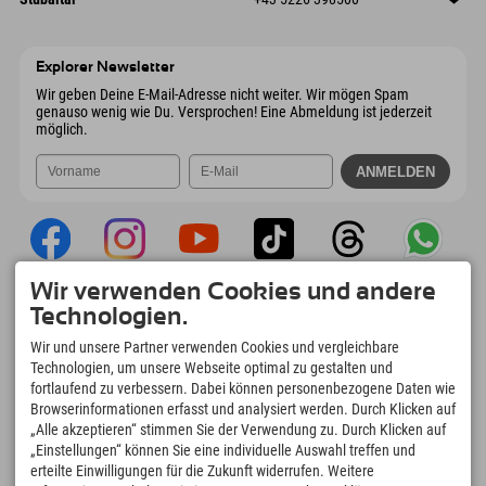
9546 Bad Kleinkirchheim
Anreiseinfos
Mail senden
Wiesenweg 6
Adresse speichern
Österreich
Buchen
6167 Neustift im Stubaital
Anreiseinfos
Mail senden
Österreich
Buchen
Explorer Newsletter
Mail senden
Wir geben Deine E-Mail-Adresse nicht weiter. Wir mögen Spam
genauso wenig wie Du. Versprochen! Eine Abmeldung ist jederzeit
möglich.
Wir verwenden Cookies und andere
Explorer App
Technologien.
Upload Deiner #ExplorerMoments, Mein
Wir und unsere Partner verwenden Cookies und vergleichbare
Explorer To Go mit Buchungsübersicht,
Technologien, um unsere Webseite optimal zu gestalten und
Bucketlist, Restaurantübersicht uvm. Jetzt
fortlaufend zu verbessern. Dabei können personenbezogene Daten wie
downloaden!
Browserinformationen erfasst und analysiert werden. Durch Klicken auf
„Alle akzeptieren“ stimmen Sie der Verwendung zu. Durch Klicken auf
„Einstellungen“ können Sie eine individuelle Auswahl treffen und
Zeit für Explorer Moments
erteilte Einwilligungen für die Zukunft widerrufen. Weitere
166
4.634
km