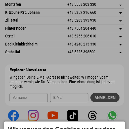
Montafon
+43 5558 203 330
Dorfstr. 127b
Adresse speichern
Kitzbühel/St. Johann
+43 5352 216 660
6793 Gaschurn/Montafon
Anreiseinfos
Speckbacherstraße 87
Adresse speichern
Österreich
Buchen
Zillertal
+43 5283 393 930
6380 St. Johann in Tirol
Anreiseinfos
Mail senden
Schmiedau 2
Adresse speichern
Österreich
Buchen
Hinterstoder
+43 7564 204 440
6272 Kaltenbach im Zillertal
Anreiseinfos
Mail senden
Freizeitpark 10
Adresse speichern
Österreich
Buchen
Ötztal
+43 5255 206 010
4573 Hinterstoder
Anreiseinfos
Mail senden
Gscheat 14
Adresse speichern
Österreich
Buchen
Bad Kleinkirchheim
+43 4240 213 330
6441 Umhausen
Anreiseinfos
Mail senden
Dorfstraße 24
Adresse speichern
Österreich
Buchen
Stubaital
+43 5226 398500
9546 Bad Kleinkirchheim
Anreiseinfos
Mail senden
Wiesenweg 6
Adresse speichern
Österreich
Buchen
6167 Neustift im Stubaital
Anreiseinfos
Mail senden
Österreich
Buchen
Explorer Newsletter
Mail senden
Wir geben Deine E-Mail-Adresse nicht weiter. Wir mögen Spam
genauso wenig wie Du. Versprochen! Eine Abmeldung ist jederzeit
möglich.