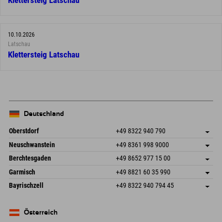
Klettersteig Latschau
10.10.2026
Latschau
Klettersteig Latschau
Deutschland
Oberstdorf
+49 8322 940 790
An der Breitach 3
Adresse speichern
Neuschwanstein
+49 8361 998 9000
87538 Fischen I. Allgäu
Anreiseinfos
An der Riese 45
Adresse speichern
Deutschland
Buchen
Berchtesgaden
+49 8652 977 15 00
87484 Nesselwang im Allgäu
Anreiseinfos
Mail senden
Hofreitstr. 7
Adresse speichern
Deutschland
Buchen
Garmisch
+49 8821 60 35 990
83471 Schönau am Königssee
Anreiseinfos
Mail senden
Frickenstraße 22
Adresse speichern
Deutschland
Buchen
Bayrischzell
+49 8322 940 794 45
82490 Farchant
Anreiseinfos
Mail senden
Seebergstr. 17
Adresse speichern
Deutschland
Buchen
83735 Bayrischzell
Anreiseinfos
Mail senden
Deutschland
Buchen
Österreich
Mail senden