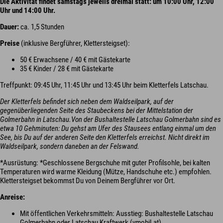
Die Aktivität findet samstags jeweils dreimal statt: um 10:00 Uhr, 12:00
Uhr und 14:00 Uhr.
Dauer:
ca. 1,5 Stunden
Preise
(inklusive Bergführer, Klettersteigset):
50 € Erwachsene / 40 € mit Gästekarte
35 € Kinder / 28 € mit Gästekarte
Treffpunkt: 09:45 Uhr, 11:45 Uhr und 13:45 Uhr beim Kletterfels Latschau.
Der Kletterfels befindet sich neben dem Waldseilpark, auf der
gegenüberliegenden Seite des Staubeckens bei der Mittelstation der
Golmerbahn in Latschau.Von der Bushaltestelle Latschau Golmerbahn sind es
etwa 10 Gehminuten: Du gehst am Ufer des Stausees entlang einmal um den
See, bis Du auf der anderen Seite den Kletterfels erreichst. Nicht direkt im
Waldseilpark, sondern daneben an der Felswand.
*Ausrüstung: *Geschlossene Bergschuhe mit guter Profilsohle, bei kalten
Temperaturen wird warme Kleidung (Mütze, Handschuhe etc.) empfohlen.
Klettersteigset bekommst Du von Deinem Bergführer vor Ort.
Anreise:
Mit öffentlichen Verkehrsmitteln: Ausstieg: Bushaltestelle Latschau
Golmerbahn oder Latschau Kraftwerk (vmobil.at)