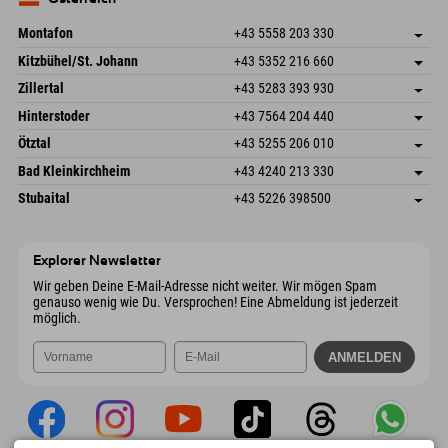
Mail senden
Montafon
+43 5558 203 330
Dorfstr. 127b
Adresse speichern
Kitzbühel/St. Johann
+43 5352 216 660
6793 Gaschurn/Montafon
Anreiseinfos
Speckbacherstraße 87
Adresse speichern
Österreich
Buchen
Zillertal
+43 5283 393 930
6380 St. Johann in Tirol
Anreiseinfos
Mail senden
Schmiedau 2
Adresse speichern
Österreich
Buchen
Hinterstoder
+43 7564 204 440
6272 Kaltenbach im Zillertal
Anreiseinfos
Mail senden
Freizeitpark 10
Adresse speichern
Österreich
Buchen
Ötztal
+43 5255 206 010
4573 Hinterstoder
Anreiseinfos
Mail senden
Gscheat 14
Adresse speichern
Österreich
Buchen
Bad Kleinkirchheim
+43 4240 213 330
6441 Umhausen
Anreiseinfos
Mail senden
Dorfstraße 24
Adresse speichern
Österreich
Buchen
Stubaital
+43 5226 398500
9546 Bad Kleinkirchheim
Anreiseinfos
Mail senden
Wiesenweg 6
Adresse speichern
Österreich
Buchen
6167 Neustift im Stubaital
Anreiseinfos
Mail senden
Österreich
Buchen
Explorer Newsletter
Mail senden
Wir geben Deine E-Mail-Adresse nicht weiter. Wir mögen Spam
genauso wenig wie Du. Versprochen! Eine Abmeldung ist jederzeit
möglich.