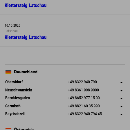
Klettersteig Latschau
10.10.2026
Latschau
Klettersteig Latschau
Deutschland
Oberstdorf
+49 8322 940 790
An der Breitach 3
Adresse speichern
Neuschwanstein
+49 8361 998 9000
87538 Fischen I. Allgäu
Anreiseinfos
An der Riese 45
Adresse speichern
Deutschland
Buchen
Berchtesgaden
+49 8652 977 15 00
87484 Nesselwang im Allgäu
Anreiseinfos
Mail senden
Hofreitstr. 7
Adresse speichern
Deutschland
Buchen
Garmisch
+49 8821 60 35 990
83471 Schönau am Königssee
Anreiseinfos
Mail senden
Frickenstraße 22
Adresse speichern
Deutschland
Buchen
Bayrischzell
+49 8322 940 794 45
82490 Farchant
Anreiseinfos
Mail senden
Seebergstr. 17
Adresse speichern
Deutschland
Buchen
83735 Bayrischzell
Anreiseinfos
Mail senden
Deutschland
Buchen
Österreich