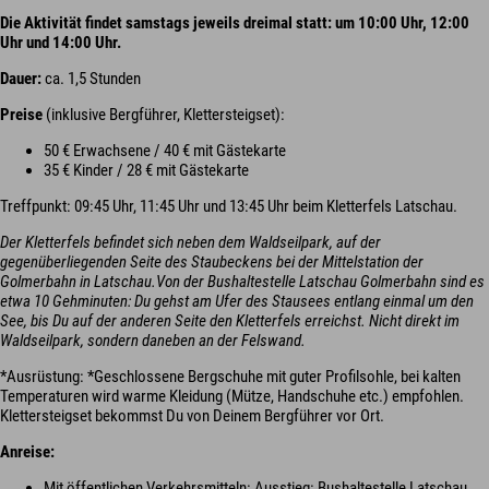
Die Aktivität findet samstags jeweils dreimal statt: um 10:00 Uhr, 12:00
Uhr und 14:00 Uhr.
Dauer:
ca. 1,5 Stunden
Preise
(inklusive Bergführer, Klettersteigset):
50 € Erwachsene / 40 € mit Gästekarte
35 € Kinder / 28 € mit Gästekarte
Treffpunkt: 09:45 Uhr, 11:45 Uhr und 13:45 Uhr beim Kletterfels Latschau.
Der Kletterfels befindet sich neben dem Waldseilpark, auf der
gegenüberliegenden Seite des Staubeckens bei der Mittelstation der
Golmerbahn in Latschau.Von der Bushaltestelle Latschau Golmerbahn sind es
etwa 10 Gehminuten: Du gehst am Ufer des Stausees entlang einmal um den
See, bis Du auf der anderen Seite den Kletterfels erreichst. Nicht direkt im
Waldseilpark, sondern daneben an der Felswand.
*Ausrüstung: *Geschlossene Bergschuhe mit guter Profilsohle, bei kalten
Temperaturen wird warme Kleidung (Mütze, Handschuhe etc.) empfohlen.
Klettersteigset bekommst Du von Deinem Bergführer vor Ort.
Anreise:
Mit öffentlichen Verkehrsmitteln: Ausstieg: Bushaltestelle Latschau