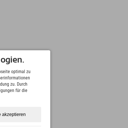
ogien.
seite optimal zu
serinformationen
ndung zu. Durch
ligungen für die
e akzeptieren