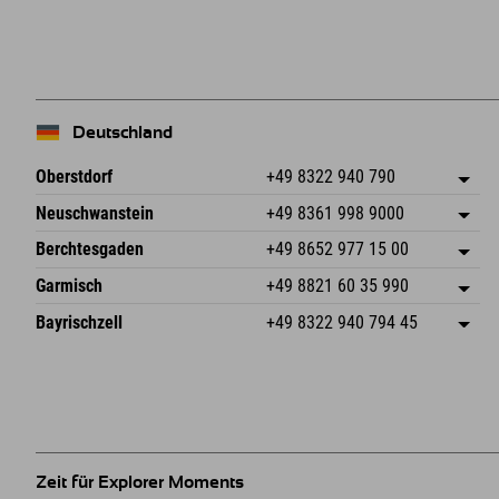
Deutschland
Oberstdorf
+49 8322 940 790
An der Breitach 3
Adresse speichern
Neuschwanstein
+49 8361 998 9000
87538 Fischen I. Allgäu
Anreiseinfos
An der Riese 45
Adresse speichern
Deutschland
Buchen
Berchtesgaden
+49 8652 977 15 00
87484 Nesselwang im Allgäu
Anreiseinfos
Mail senden
Hofreitstr. 7
Adresse speichern
Deutschland
Buchen
Garmisch
+49 8821 60 35 990
83471 Schönau am Königssee
Anreiseinfos
Mail senden
Frickenstraße 22
Adresse speichern
Deutschland
Buchen
Bayrischzell
+49 8322 940 794 45
82490 Farchant
Anreiseinfos
Mail senden
Seebergstr. 17
Adresse speichern
Deutschland
Buchen
83735 Bayrischzell
Anreiseinfos
Mail senden
Deutschland
Buchen
Mail senden
Zeit für Explorer Moments