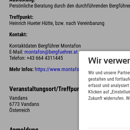
Persönliche Beratung durch den durchführenden Bergführer
Treffpunkt:
Heinrich Hueter Hütte, bzw. nach Vereinbarung
Kontakt:
Kontaktdaten Bergführer Montafon
E-Mail:
montafon@bergfuehrer.at
Telefon: +43 664 4311445
Wir verwe
Mehr Infos:
https://www.montafon-bergfuehrer.at
Wir und unsere Partne
gestalten und fortla
erfasst und analysier
Veranstaltungsort/Treffpunkt
Klicken auf „Einstellu
Vandans
Zukunft widerrufen. W
6773 Vandans
Österreich
Anmeldung