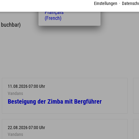
Einstellungen
·
Datenschu
(Dutch)
Français
(French)
n buchbar)
11.08.2026 07:00 Uhr
Vandans
Besteigung der Zimba mit Bergführer
22.08.2026 07:00 Uhr
Vandans