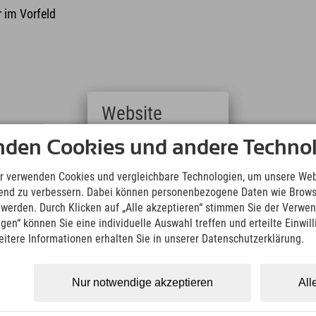
 im Vorfeld
Website
nden Cookies und andere Technol
Deutsch
(German)
English
r verwenden Cookies und vergleichbare Technologien, um unsere Web
(English)
ufend zu verbessern. Dabei können personenbezogene Daten wie Brow
Italiano
t werden. Durch Klicken auf „Alle akzeptieren“ stimmen Sie der Verwe
(Italian)
ngen“ können Sie eine individuelle Auswahl treffen und erteilte Einwil
Čeština
eitere Informationen erhalten Sie in unserer Datenschutzerklärung.
(Czech)
Polski
(Polish)
Nur notwendige akzeptieren
All
Magyar
(Hungarian)
Nederlands