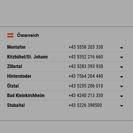
Österreich
Montafon
+43 5558 203 330
Dorfstr. 127b
Adresse speichern
Kitzbühel/St. Johann
+43 5352 216 660
6793 Gaschurn/Montafon
Anreiseinfos
Speckbacherstraße 87
Adresse speichern
Österreich
Buchen
Zillertal
+43 5283 393 930
6380 St. Johann in Tirol
Anreiseinfos
Mail senden
Schmiedau 2
Adresse speichern
Österreich
Buchen
Hinterstoder
+43 7564 204 440
6272 Kaltenbach im Zillertal
Anreiseinfos
Mail senden
Freizeitpark 10
Adresse speichern
Österreich
Buchen
Ötztal
+43 5255 206 010
4573 Hinterstoder
Anreiseinfos
Mail senden
Gscheat 14
Adresse speichern
Österreich
Buchen
Bad Kleinkirchheim
+43 4240 213 330
6441 Umhausen
Anreiseinfos
Mail senden
Dorfstraße 24
Adresse speichern
Österreich
Buchen
Stubaital
+43 5226 398500
9546 Bad Kleinkirchheim
Anreiseinfos
Mail senden
Wiesenweg 6
Adresse speichern
Österreich
Buchen
6167 Neustift im Stubaital
Anreiseinfos
Mail senden
Österreich
Buchen
Mail senden