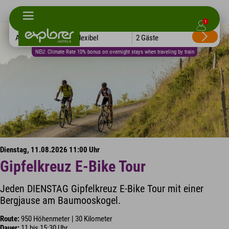
1
Alle Hotels
Flexibel
2 Gäste
NEU: Climate Rate 10% bonus on overnight stays when traveling by train
Dienstag, 11.08.2026 11:00 Uhr
Gipfelkreuz E-Bike Tour
Jeden DIENSTAG Gipfelkreuz E-Bike Tour mit einer
Bergjause am Baumooskogel.
Route:
950 Höhenmeter | 30 Kilometer
Dauer:
11 bis 15:30 Uhr