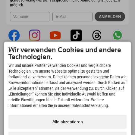
genauso wenig wie Du. Versprochen! Eine Abmeldung ist jederzeit
möglich.
Wir verwenden Cookies und andere
Explorer App
Technologien.
Upload Deiner #ExplorerMoments, Mein
Wir und unsere Partner verwenden Cookies und vergleichbare
Explorer To Go mit Buchungsübersicht,
Technologien, um unsere Webseite optimal zu gestalten und
Bucketlist, Restaurantübersicht uvm. Jetzt
fortlaufend zu verbessern. Dabei können personenbezogene Daten wie
downloaden!
Browserinformationen erfasst und analysiert werden. Durch Klicken auf
„Alle akzeptieren“ stimmen Sie der Verwendung zu. Durch Klicken auf
„Einstellungen“ können Sie eine individuelle Auswahl treffen und
Zeit für Explorer Moments
erteilte Einwilligungen für die Zukunft widerrufen. Weitere
166
4.634
km
Informationen erhalten Sie in unserer Datenschutzerklärung.
Bergseen und Erlebnisbäder
Pisten zum Skifahren und
Snowboarden
8.991
km
97
%
Alle akzeptieren
Wege zum Wandern und
Unserer Gäste empfehlen
Bergsteigen
uns weiter