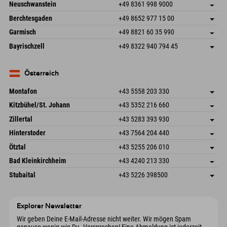
An der Breitach 3
Adresse speichern
Neuschwanstein
+49 8361 998 9000
87538 Fischen I. Allgäu
Anreiseinfos
An der Riese 45
Adresse speichern
Deutschland
Buchen
Berchtesgaden
+49 8652 977 15 00
87484 Nesselwang im Allgäu
Anreiseinfos
Mail senden
Hofreitstr. 7
Adresse speichern
Deutschland
Buchen
Garmisch
+49 8821 60 35 990
83471 Schönau am Königssee
Anreiseinfos
Mail senden
Frickenstraße 22
Adresse speichern
Deutschland
Buchen
Bayrischzell
+49 8322 940 794 45
82490 Farchant
Anreiseinfos
Mail senden
Seebergstr. 17
Adresse speichern
Deutschland
Buchen
83735 Bayrischzell
Anreiseinfos
Mail senden
Deutschland
Buchen
Österreich
Mail senden
Montafon
+43 5558 203 330
Dorfstr. 127b
Adresse speichern
Kitzbühel/St. Johann
+43 5352 216 660
6793 Gaschurn/Montafon
Anreiseinfos
Speckbacherstraße 87
Adresse speichern
Österreich
Buchen
Zillertal
+43 5283 393 930
6380 St. Johann in Tirol
Anreiseinfos
Mail senden
Schmiedau 2
Adresse speichern
Österreich
Buchen
Hinterstoder
+43 7564 204 440
6272 Kaltenbach im Zillertal
Anreiseinfos
Mail senden
Freizeitpark 10
Adresse speichern
Österreich
Buchen
Ötztal
+43 5255 206 010
4573 Hinterstoder
Anreiseinfos
Mail senden
Gscheat 14
Adresse speichern
Österreich
Buchen
Bad Kleinkirchheim
+43 4240 213 330
6441 Umhausen
Anreiseinfos
Mail senden
Dorfstraße 24
Adresse speichern
Österreich
Buchen
Stubaital
+43 5226 398500
9546 Bad Kleinkirchheim
Anreiseinfos
Mail senden
Wiesenweg 6
Adresse speichern
Österreich
Buchen
6167 Neustift im Stubaital
Anreiseinfos
Mail senden
Österreich
Buchen
Explorer Newsletter
Mail senden
Wir geben Deine E-Mail-Adresse nicht weiter. Wir mögen Spam