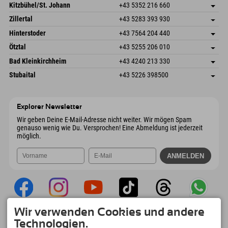
Dorfstr. 127b
Adresse speichern
Kitzbühel/St. Johann
+43 5352 216 660
6793 Gaschurn/Montafon
Anreiseinfos
Speckbacherstraße 87
Adresse speichern
Österreich
Buchen
Zillertal
+43 5283 393 930
6380 St. Johann in Tirol
Anreiseinfos
Mail senden
Schmiedau 2
Adresse speichern
Österreich
Buchen
Hinterstoder
+43 7564 204 440
6272 Kaltenbach im Zillertal
Anreiseinfos
Mail senden
Freizeitpark 10
Adresse speichern
Österreich
Buchen
Ötztal
+43 5255 206 010
4573 Hinterstoder
Anreiseinfos
Mail senden
Gscheat 14
Adresse speichern
Österreich
Buchen
Bad Kleinkirchheim
+43 4240 213 330
6441 Umhausen
Anreiseinfos
Mail senden
Dorfstraße 24
Adresse speichern
Österreich
Buchen
Stubaital
+43 5226 398500
9546 Bad Kleinkirchheim
Anreiseinfos
Mail senden
Wiesenweg 6
Adresse speichern
Österreich
Buchen
6167 Neustift im Stubaital
Anreiseinfos
Mail senden
Österreich
Buchen
Explorer Newsletter
Mail senden
Wir geben Deine E-Mail-Adresse nicht weiter. Wir mögen Spam
genauso wenig wie Du. Versprochen! Eine Abmeldung ist jederzeit
möglich.
Wir verwenden Cookies und andere
Explorer App
Technologien.