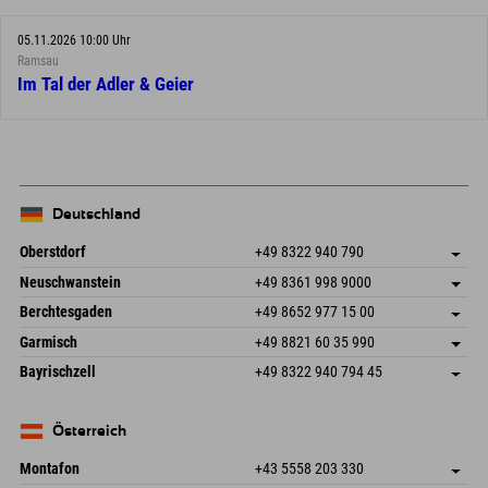
05.11.2026 10:00 Uhr
Ramsau
Im Tal der Adler & Geier
Deutschland
Oberstdorf
+49 8322 940 790
An der Breitach 3
Adresse speichern
Neuschwanstein
+49 8361 998 9000
87538 Fischen I. Allgäu
Anreiseinfos
An der Riese 45
Adresse speichern
Deutschland
Buchen
Berchtesgaden
+49 8652 977 15 00
87484 Nesselwang im Allgäu
Anreiseinfos
Mail senden
Hofreitstr. 7
Adresse speichern
Deutschland
Buchen
Garmisch
+49 8821 60 35 990
83471 Schönau am Königssee
Anreiseinfos
Mail senden
Frickenstraße 22
Adresse speichern
Deutschland
Buchen
Bayrischzell
+49 8322 940 794 45
82490 Farchant
Anreiseinfos
Mail senden
Seebergstr. 17
Adresse speichern
Deutschland
Buchen
83735 Bayrischzell
Anreiseinfos
Mail senden
Deutschland
Buchen
Österreich
Mail senden
Montafon
+43 5558 203 330