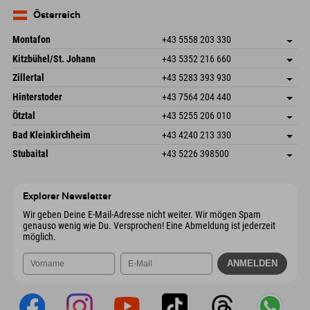
83735 Bayrischzell
Anreiseinfos
Mail senden
Deutschland
Buchen
Österreich
Mail senden
Montafon
+43 5558 203 330
Dorfstr. 127b
Adresse speichern
Kitzbühel/St. Johann
+43 5352 216 660
6793 Gaschurn/Montafon
Anreiseinfos
Speckbacherstraße 87
Adresse speichern
Österreich
Buchen
Zillertal
+43 5283 393 930
6380 St. Johann in Tirol
Anreiseinfos
Mail senden
Schmiedau 2
Adresse speichern
Österreich
Buchen
Hinterstoder
+43 7564 204 440
6272 Kaltenbach im Zillertal
Anreiseinfos
Mail senden
Freizeitpark 10
Adresse speichern
Österreich
Buchen
Ötztal
+43 5255 206 010
4573 Hinterstoder
Anreiseinfos
Mail senden
Gscheat 14
Adresse speichern
Österreich
Buchen
Bad Kleinkirchheim
+43 4240 213 330
6441 Umhausen
Anreiseinfos
Mail senden
Dorfstraße 24
Adresse speichern
Österreich
Buchen
Stubaital
+43 5226 398500
9546 Bad Kleinkirchheim
Anreiseinfos
Mail senden
Wiesenweg 6
Adresse speichern
Österreich
Buchen
6167 Neustift im Stubaital
Anreiseinfos
Mail senden
Österreich
Buchen
Explorer Newsletter
Mail senden
Wir geben Deine E-Mail-Adresse nicht weiter. Wir mögen Spam
genauso wenig wie Du. Versprochen! Eine Abmeldung ist jederzeit
möglich.