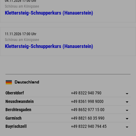
04.11.2026 17:00 Uhr
Schönau am Königssee
Klettersteig-Schnupperkurs (Hanauerstein)
11.11.2026 17:00 Uhr
Schönau am Königssee
Klettersteig-Schnupperkurs (Hanauerstein)
Deutschland
Oberstdorf
+49 8322 940 790
An der Breitach 3
Adresse speichern
Neuschwanstein
+49 8361 998 9000
87538 Fischen I. Allgäu
Anreiseinfos
An der Riese 45
Adresse speichern
Deutschland
Buchen
Berchtesgaden
+49 8652 977 15 00
87484 Nesselwang im Allgäu
Anreiseinfos
Mail senden
Hofreitstr. 7
Adresse speichern
Deutschland
Buchen
Garmisch
+49 8821 60 35 990
83471 Schönau am Königssee
Anreiseinfos
Mail senden
Frickenstraße 22
Adresse speichern
Deutschland
Buchen
Bayrischzell
+49 8322 940 794 45
82490 Farchant
Anreiseinfos
Mail senden
Seebergstr. 17
Adresse speichern
Deutschland
Buchen