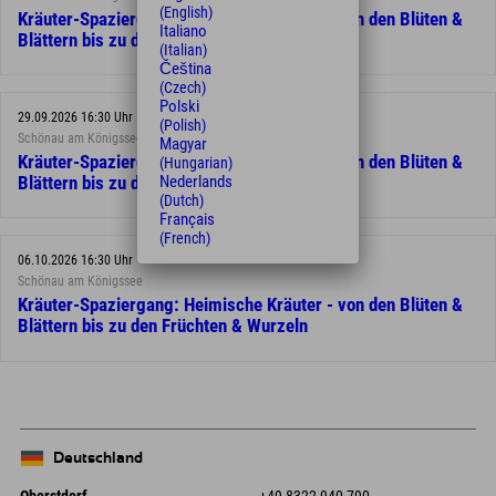
(English)
Kräuter-Spaziergang: Heimische Kräuter - von den Blüten &
Italiano
Blättern bis zu den Früchten & Wurzeln
(Italian)
Čeština
(Czech)
Polski
29.09.2026 16:30 Uhr
(Polish)
Schönau am Königssee
Magyar
Kräuter-Spaziergang: Heimische Kräuter - von den Blüten &
(Hungarian)
Nederlands
Blättern bis zu den Früchten & Wurzeln
(Dutch)
Français
(French)
06.10.2026 16:30 Uhr
Schönau am Königssee
Kräuter-Spaziergang: Heimische Kräuter - von den Blüten &
Blättern bis zu den Früchten & Wurzeln
Deutschland