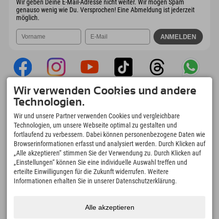
Wir geben Deine E-Mail-Adresse nicht weiter. Wir mögen Spam
genauso wenig wie Du. Versprochen! Eine Abmeldung ist jederzeit
möglich.
Wir verwenden Cookies und andere
Explorer App
Technologien.
Upload Deiner #ExplorerMoments, Mein
Wir und unsere Partner verwenden Cookies und vergleichbare
Explorer To Go mit Buchungsübersicht,
Technologien, um unsere Webseite optimal zu gestalten und
Bucketlist, Restaurantübersicht uvm. Jetzt
fortlaufend zu verbessern. Dabei können personenbezogene Daten wie
downloaden!
Browserinformationen erfasst und analysiert werden. Durch Klicken auf
„Alle akzeptieren“ stimmen Sie der Verwendung zu. Durch Klicken auf
„Einstellungen“ können Sie eine individuelle Auswahl treffen und
Zeit für Explorer Moments
erteilte Einwilligungen für die Zukunft widerrufen. Weitere
166
4.634
km
Informationen erhalten Sie in unserer Datenschutzerklärung.
Bergseen und Erlebnisbäder
Pisten zum Skifahren und
Snowboarden
8.991
km
97
%
Alle akzeptieren
Wege zum Wandern und
Unserer Gäste empfehlen