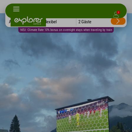
1
Alle Hotels
Flexibel
2 Gäste
NEU: Climate Rate 10% bonus on overnight stays when traveling by train