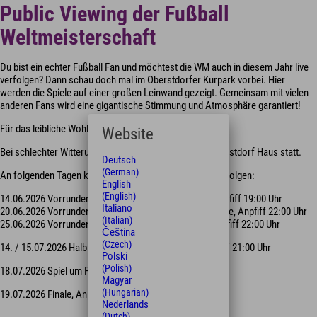
Public Viewing der Fußball
Weltmeisterschaft
Du bist ein echter Fußball Fan und möchtest die WM auch in diesem Jahr live
verfolgen? Dann schau doch mal im Oberstdorfer Kurpark vorbei. Hier
werden die Spiele auf einer großen Leinwand gezeigt. Gemeinsam mit vielen
anderen Fans wird eine gigantische Stimmung und Atmosphäre garantiert!
Für das leibliche Wohl wird bestens gesorgt.
Website
Bei schlechter Witterung findet eine Übertragung im Oberstdorf Haus statt.
Deutsch
(German)
An folgenden Tagen kannst Du den Fussball hier live verfolgen:
English
(English)
14.06.2026 Vorrundenspiel Deutschland – Curacao, Anpfiff 19:00 Uhr
Italiano
20.06.2026 Vorrundenspiel Deutschland – Elfenbeinküste, Anpfiff 22:00 Uhr
(Italian)
25.06.2026 Vorrundenspiel Deutschland – Ecuador, Anpfiff 22:00 Uhr
Čeština
(Czech)
14. / 15.07.2026 Halbfinalspiele (pro Tag 1 Spiel), Anpfiff 21:00 Uhr
Polski
(Polish)
18.07.2026 Spiel um Platz 3, Anpfiff 23:00 Uhr
Magyar
(Hungarian)
19.07.2026 Finale, Anpfiff 21:00 Uhr
Nederlands
(Dutch)