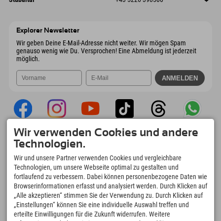
9546 Bad Kleinkirchheim
Anreiseinfos
Mail senden
Wiesenweg 6
Adresse speichern
Österreich
Buchen
6167 Neustift im Stubaital
Anreiseinfos
Mail senden
Österreich
Buchen
Explorer Newsletter
Mail senden
Wir geben Deine E-Mail-Adresse nicht weiter. Wir mögen Spam
genauso wenig wie Du. Versprochen! Eine Abmeldung ist jederzeit
möglich.
Wir verwenden Cookies und andere
Explorer App
Technologien.
Upload Deiner #ExplorerMoments, Mein
Wir und unsere Partner verwenden Cookies und vergleichbare
Explorer To Go mit Buchungsübersicht,
Technologien, um unsere Webseite optimal zu gestalten und
Bucketlist, Restaurantübersicht uvm. Jetzt
fortlaufend zu verbessern. Dabei können personenbezogene Daten wie
downloaden!
Browserinformationen erfasst und analysiert werden. Durch Klicken auf
„Alle akzeptieren“ stimmen Sie der Verwendung zu. Durch Klicken auf
„Einstellungen“ können Sie eine individuelle Auswahl treffen und
Zeit für Explorer Moments
erteilte Einwilligungen für die Zukunft widerrufen. Weitere
166
4.634
km