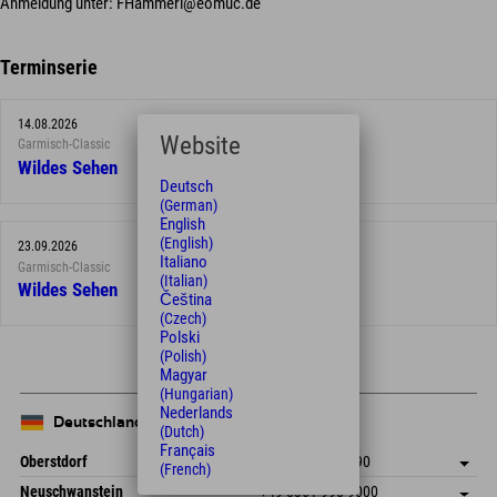
Anmeldung unter: FHammerl@eomuc.de
Terminserie
14.08.2026
Website
Garmisch-Classic
Wildes Sehen
Deutsch
(German)
English
(English)
23.09.2026
Italiano
Garmisch-Classic
(Italian)
Wildes Sehen
Čeština
(Czech)
Polski
(Polish)
Magyar
(Hungarian)
Nederlands
Deutschland
(Dutch)
Français
Oberstdorf
+49 8322 940 790
(French)
An der Breitach 3
Adresse speichern
Neuschwanstein
+49 8361 998 9000