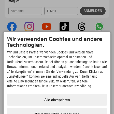
möglich.
Wir verwenden Cookies und andere
Explorer App
Technologien.
Upload Deiner #ExplorerMoments, Mein
Wir und unsere Partner verwenden Cookies und vergleichbare
Explorer To Go mit Buchungsübersicht,
Technologien, um unsere Webseite optimal zu gestalten und
Bucketlist, Restaurantübersicht uvm. Jetzt
fortlaufend zu verbessern. Dabei können personenbezogene Daten wie
downloaden!
Browserinformationen erfasst und analysiert werden. Durch Klicken auf
„Alle akzeptieren“ stimmen Sie der Verwendung zu. Durch Klicken auf
„Einstellungen“ können Sie eine individuelle Auswahl treffen und
Zeit für Explorer Moments
erteilte Einwilligungen für die Zukunft widerrufen. Weitere
166
4.634
km
Informationen erhalten Sie in unserer Datenschutzerklärung.
Bergseen und Erlebnisbäder
Pisten zum Skifahren und
Snowboarden
8.991
km
97
%
Alle akzeptieren
Wege zum Wandern und
Unserer Gäste empfehlen
Bergsteigen
uns weiter