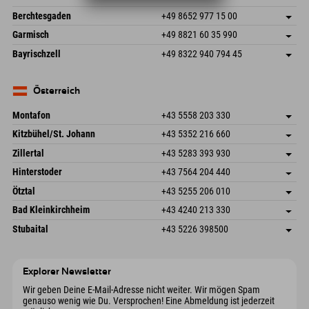
87538 Fischen I. Allgäu
Anreiseinfos
An der Riese 45
Adresse speichern
Deutschland
Buchen
Berchtesgaden
+49 8652 977 15 00
87484 Nesselwang im Allgäu
Anreiseinfos
Mail senden
Hofreitstr. 7
Adresse speichern
Deutschland
Buchen
Garmisch
+49 8821 60 35 990
83471 Schönau am Königssee
Anreiseinfos
Mail senden
Frickenstraße 22
Adresse speichern
Deutschland
Buchen
Bayrischzell
+49 8322 940 794 45
82490 Farchant
Anreiseinfos
Mail senden
Seebergstr. 17
Adresse speichern
Deutschland
Buchen
83735 Bayrischzell
Anreiseinfos
Mail senden
Deutschland
Buchen
Österreich
Mail senden
Montafon
+43 5558 203 330
Dorfstr. 127b
Adresse speichern
Kitzbühel/St. Johann
+43 5352 216 660
6793 Gaschurn/Montafon
Anreiseinfos
Speckbacherstraße 87
Adresse speichern
Österreich
Buchen
Zillertal
+43 5283 393 930
6380 St. Johann in Tirol
Anreiseinfos
Mail senden
Schmiedau 2
Adresse speichern
Österreich
Buchen
Hinterstoder
+43 7564 204 440
6272 Kaltenbach im Zillertal
Anreiseinfos
Mail senden
Freizeitpark 10
Adresse speichern
Österreich
Buchen
Ötztal
+43 5255 206 010
4573 Hinterstoder
Anreiseinfos
Mail senden
Gscheat 14
Adresse speichern
Österreich
Buchen
Bad Kleinkirchheim
+43 4240 213 330
6441 Umhausen
Anreiseinfos
Mail senden
Dorfstraße 24
Adresse speichern
Österreich
Buchen
Stubaital
+43 5226 398500
9546 Bad Kleinkirchheim
Anreiseinfos
Mail senden
Wiesenweg 6
Adresse speichern
Österreich
Buchen
6167 Neustift im Stubaital
Anreiseinfos
Mail senden
Österreich
Buchen
Explorer Newsletter
Mail senden
Wir geben Deine E-Mail-Adresse nicht weiter. Wir mögen Spam
genauso wenig wie Du. Versprochen! Eine Abmeldung ist jederzeit