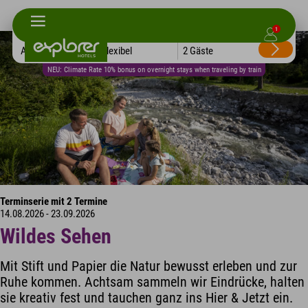
1
Alle Hotels
Flexibel
2 Gäste
NEU: Climate Rate 10% bonus on overnight stays when traveling by train
Terminserie mit 2 Termine
14.08.2026 - 23.09.2026
Wildes Sehen
Mit Stift und Papier die Natur bewusst erleben und zur
Ruhe kommen. Achtsam sammeln wir Eindrücke, halten
sie kreativ fest und tauchen ganz ins Hier & Jetzt ein.