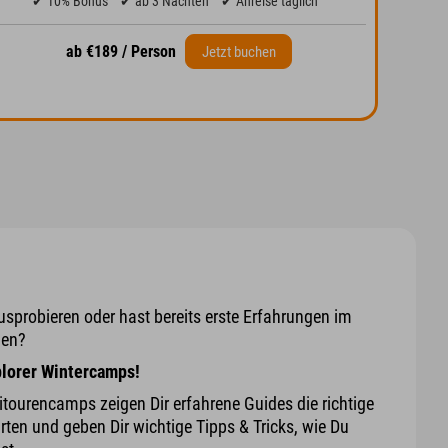
✔ 10% Bonus
✔ ab 3 Nächten
✔ Anreise täglich
ab €189 / Person
Jetzt buchen
ausprobieren oder hast bereits erste Erfahrungen im
hen?
lorer Wintercamps!
itourencamps zeigen Dir erfahrene Guides die richtige
ten und geben Dir wichtige Tipps & Tricks, wie Du