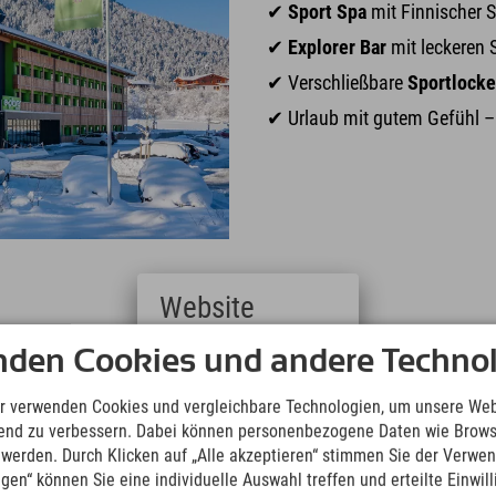
✔
Sport Spa
mit Finnischer 
✔
Explorer Bar
mit leckeren 
✔ Verschließbare
Sportlocke
✔ Urlaub mit gutem Gefühl 
Website
lernen!
Deutsch
nden Cookies und andere Technol
(German)
English
r verwenden Cookies und vergleichbare Technologien, um unsere Web
(English)
ufend zu verbessern. Dabei können personenbezogene Daten wie Brow
ztal
Garmisch
Italiano
t werden. Durch Klicken auf „Alle akzeptieren“ stimmen Sie der Verwe
(Italian)
ngen“ können Sie eine individuelle Auswahl treffen und erteilte Einwil
Čeština