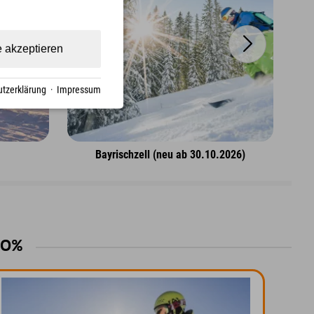
e akzeptieren
tzerklärung
·
Impressum
Bayrischzell (neu ab 30.10.2026)
 10%