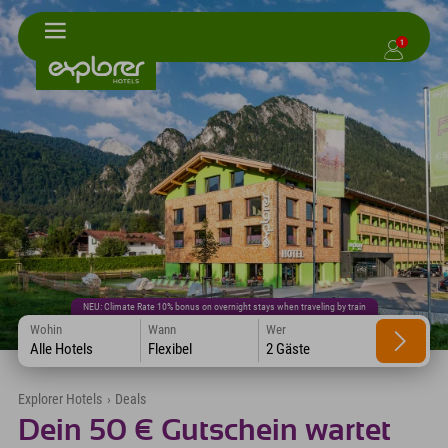
1
NEU: Climate Rate 10% bonus on overnight stays when traveling by train
Wohin
Wann
Wer
Alle Hotels
Flexibel
2 Gäste
Explorer Hotels
›
Deals
Dein 50 € Gutschein wartet