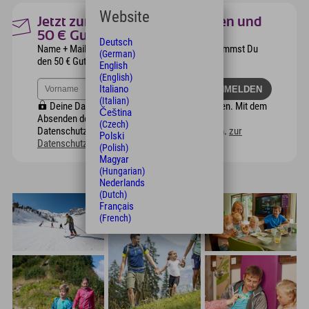
Website
Jetzt zum Newsletter anmelden und
50 € Gutschein sichern
Deutsch
Name + Mailadresse eingeben und schon bekommst Du
(German)
den 50 € Gutschein für Deinen Osterurlaub.
English
(English)
Italiano
(Italian)
Deine Daten werden verschlüsselt übertragen. Mit dem
Čeština
Absenden des Formulars habe ich die
(Czech)
Datenschutzerklärung zur Kenntnis genommen.
zur
Polski
Datenschutzerklärung
(Polish)
Magyar
(Hungarian)
Nederlands
(Dutch)
Français
(French)