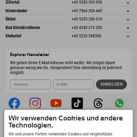
Speckbacherstraße 87
Adresse speichern
Österreich
Buchen
Zillertal
+43 5283 393 930
6380 St. Johann in Tirol
Anreiseinfos
Mail senden
Schmiedau 2
Adresse speichern
Österreich
Buchen
Hinterstoder
+43 7564 204 440
6272 Kaltenbach im Zillertal
Anreiseinfos
Mail senden
Freizeitpark 10
Adresse speichern
Österreich
Buchen
Ötztal
+43 5255 206 010
4573 Hinterstoder
Anreiseinfos
Mail senden
Gscheat 14
Adresse speichern
Österreich
Buchen
Bad Kleinkirchheim
+43 4240 213 330
6441 Umhausen
Anreiseinfos
Mail senden
Dorfstraße 24
Adresse speichern
Österreich
Buchen
Stubaital
+43 5226 398500
9546 Bad Kleinkirchheim
Anreiseinfos
Mail senden
Wiesenweg 6
Adresse speichern
Österreich
Buchen
6167 Neustift im Stubaital
Anreiseinfos
Mail senden
Österreich
Buchen
Explorer Newsletter
Mail senden
Wir geben Deine E-Mail-Adresse nicht weiter. Wir mögen Spam
genauso wenig wie Du. Versprochen! Eine Abmeldung ist jederzeit
möglich.
Wir verwenden Cookies und andere
Explorer App
Technologien.
Upload Deiner #ExplorerMoments, Mein
Wir und unsere Partner verwenden Cookies und vergleichbare
Explorer To Go mit Buchungsübersicht,