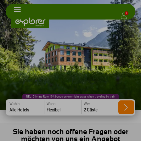
1
NEU: Climate Rate 10% bonus on overnight stays when traveling by train
Wohin
Wann
Wer
Alle Hotels
Flexibel
2 Gäste
Sie haben noch offene Fragen oder
möchten von uns ein Angebot