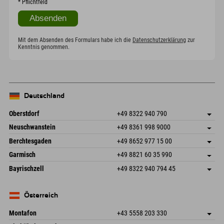
*
Pflichtfeld
Mit dem Absenden des Formulars habe ich die
Datenschutzerklärung
zur
Kenntnis genommen.
Deutschland
Oberstdorf
+49 8322 940 790
An der Breitach 3
Adresse speichern
Neuschwanstein
+49 8361 998 9000
87538 Fischen I. Allgäu
Anreiseinfos
An der Riese 45
Adresse speichern
Deutschland
Buchen
Berchtesgaden
+49 8652 977 15 00
87484 Nesselwang im Allgäu
Anreiseinfos
Mail senden
Hofreitstr. 7
Adresse speichern
Deutschland
Buchen
Garmisch
+49 8821 60 35 990
83471 Schönau am Königssee
Anreiseinfos
Mail senden
Frickenstraße 22
Adresse speichern
Deutschland
Buchen
Bayrischzell
+49 8322 940 794 45
82490 Farchant
Anreiseinfos
Mail senden
Seebergstr. 17
Adresse speichern
Deutschland
Buchen
83735 Bayrischzell
Anreiseinfos
Mail senden
Deutschland
Buchen
Österreich
Mail senden
Montafon
+43 5558 203 330