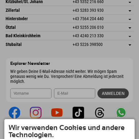
Dorfstr. 127b
Adresse speichern
Kitzbühel/St. Johann
+43 5352 216 660
6793 Gaschurn/Montafon
Anreiseinfos
Speckbacherstraße 87
Adresse speichern
Österreich
Buchen
Zillertal
+43 5283 393 930
6380 St. Johann in Tirol
Anreiseinfos
Mail senden
Schmiedau 2
Adresse speichern
Österreich
Buchen
Hinterstoder
+43 7564 204 440
6272 Kaltenbach im Zillertal
Anreiseinfos
Mail senden
Freizeitpark 10
Adresse speichern
Österreich
Buchen
Ötztal
+43 5255 206 010
4573 Hinterstoder
Anreiseinfos
Mail senden
Gscheat 14
Adresse speichern
Österreich
Buchen
Bad Kleinkirchheim
+43 4240 213 330
6441 Umhausen
Anreiseinfos
Mail senden
Dorfstraße 24
Adresse speichern
Österreich
Buchen
Stubaital
+43 5226 398500
9546 Bad Kleinkirchheim
Anreiseinfos
Mail senden
Wiesenweg 6
Adresse speichern
Österreich
Buchen
6167 Neustift im Stubaital
Anreiseinfos
Mail senden
Österreich
Buchen
Explorer Newsletter
Mail senden
Wir geben Deine E-Mail-Adresse nicht weiter. Wir mögen Spam
genauso wenig wie Du. Versprochen! Eine Abmeldung ist jederzeit
möglich.
Wir verwenden Cookies und andere
Explorer App
Technologien.