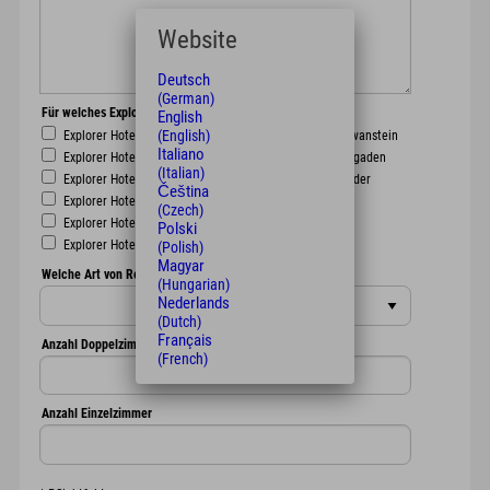
Website
Deutsch
(German)
Für welches Explorer Hotel interessieren Sie sich?
English
(English)
Explorer Hotel Oberstdorf
Explorer Hotel Neuschwanstein
Italiano
Explorer Hotel Montafon
Explorer Hotel Berchtesgaden
(Italian)
Explorer Hotel Kitzbühel
Explorer Hotel Hinterstoder
Čeština
Explorer Hotel Zillertal
Explorer Hotel Ötztal
(Czech)
Explorer Hotel Bad Kleinkirchheim
Polski
Explorer Hotel Garmisch
Explorer Hotel Stubaital
(Polish)
Magyar
Welche Art von Reise planen Sie?
(Hungarian)
Nederlands
(Dutch)
Français
Anzahl Doppelzimmer
(French)
Anzahl Einzelzimmer