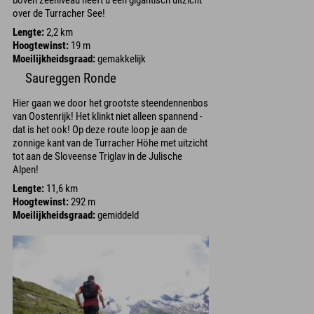
boven zeeniveau heeft u een gigantisch uitzicht
over de Turracher See!
Lengte:
2,2 km
Hoogtewinst:
19 m
Moeilijkheidsgraad:
gemakkelijk
Saureggen Ronde
Hier gaan we door het grootste steendennenbos
van Oostenrijk! Het klinkt niet alleen spannend -
dat is het ook! Op deze route loop je aan de
zonnige kant van de Turracher Höhe met uitzicht
tot aan de Sloveense Triglav in de Julische
Alpen!
Lengte:
11,6 km
Hoogtewinst:
292 m
Moeilijkheidsgraad:
gemiddeld