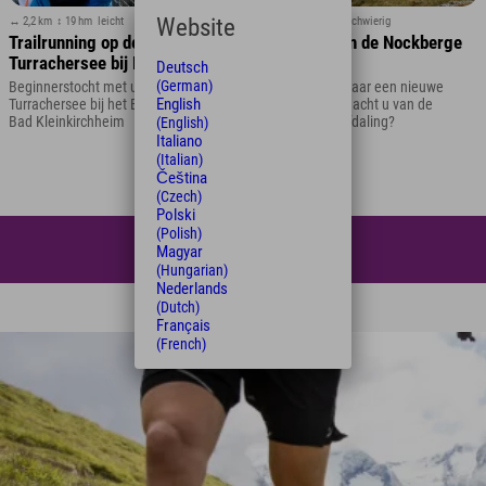
Website
↔ 2,2 km
↕ 19 hm
leicht
↔ 9,8 km
↕ 608 hm
schwierig
Trailrunning op de
Trailrunning in de Nockberge
Turrachersee bij Bad
in Brunnach
Deutsch
Kleinkirchheim
(German)
Beginnerstocht met uitzicht: de
Bent u op zoek naar een nieuwe
English
Turrachersee bij het Explorer Hotel
uitdaging? Wat dacht u van de
Bad Kleinkirchheim
Brunnach-bergafdaling?
(English)
Italiano
(Italian)
Čeština
(Czech)
Polski
(Polish)
Zo begin je
Magyar
(Hungarian)
Nederlands
(Dutch)
Français
(French)