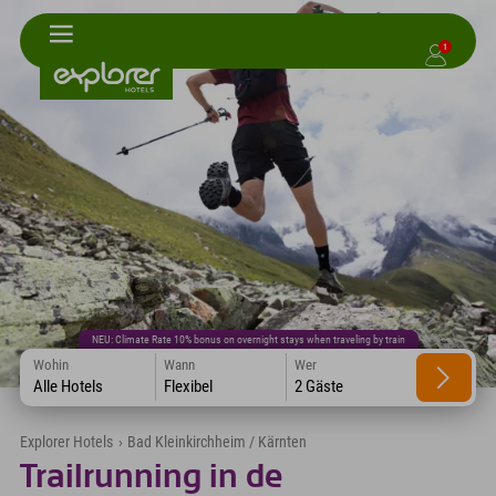
1
NEU: Climate Rate 10% bonus on overnight stays when traveling by train
Wohin
Wann
Wer
Alle Hotels
Flexibel
2 Gäste
Explorer Hotels
›
Bad Kleinkirchheim / Kärnten
Trailrunning in de