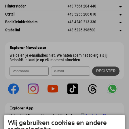
6380 St. Johann in Tirol
Aankomstinformatie
E-mail verzenden
Schmiedau 2
Adres opslaan
Oostenrijk
Booking
Hinterstoder
+43 7564 204 440
6272 Kaltenbach im Zillertal
Aankomstinformatie
E-mail verzenden
Freizeitpark 10
Adres opslaan
Oostenrijk
Booking
Ötztal
+43 5255 206 010
4573 Hinterstoder
Aankomstinformatie
E-mail verzenden
Gscheat 14
Adres opslaan
Oostenrijk
Booking
Bad Kleinkirchheim
+43 4240 213 330
6441 Umhausen
Aankomstinformatie
E-mail verzenden
Dorfstraße 24
Adres opslaan
Oostenrijk
Booking
Stubaital
+43 5226 398500
9546 Bad Kleinkirchheim
Aankomstinformatie
E-mail verzenden
Wiesenweg 6
Adres opslaan
Oostenrijk
Booking
6167 Neustift im Stubaital
Aankomstinformatie
E-mail verzenden
Oostenrijk
Booking
Explorer Newsletter
E-mail verzenden
We delen je e-mailadres niet. We haten spam net zo erg als jij.
Beloofd! Je kunt je op elk moment afmelden.
Explorer App
Upload je #ExplorerMoments, Mijn Explorer
To Go met een boekingsoverzicht, bucketlist,
Wij gebruiken cookies en andere
restaurantoverzicht en nog veel meer.