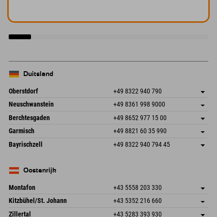
Duitsland
Oberstdorf
+49 8322 940 790
An der Breitach 3
Adres opslaan
Neuschwanstein
+49 8361 998 9000
87538 Fischen I. Allgäu
Aankomstinformatie
An der Riese 45
Adres opslaan
Duitsland
Booking
Berchtesgaden
+49 8652 977 15 00
87484 Nesselwang im Allgäu
Aankomstinformatie
E-mail verzenden
Hofreitstr. 7
Adres opslaan
Duitsland
Booking
Garmisch
+49 8821 60 35 990
83471 Schönau am Königssee
Aankomstinformatie
E-mail verzenden
Frickenstraße 22
Adres opslaan
Duitsland
Booking
Bayrischzell
+49 8322 940 794 45
82490 Farchant
Aankomstinformatie
E-mail verzenden
Seebergstr. 17
Adres opslaan
Duitsland
Booking
83735 Bayrischzell
Aankomstinformatie
E-mail verzenden
Duitsland
Booking
Oostenrijk
E-mail verzenden
Montafon
+43 5558 203 330
Dorfstr. 127b
Adres opslaan
Kitzbühel/St. Johann
+43 5352 216 660
6793 Gaschurn/Montafon
Aankomstinformatie
Speckbacherstraße 87
Adres opslaan
Oostenrijk
Booking
Zillertal
+43 5283 393 930