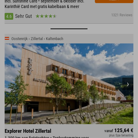
incl. Sunshine Card • september & oktober incl.
Karinthië Card met gratis kabelbaan & meer
1321 Reviews
Sehr Gut
4.6
Oostenrijk › Zillertal › Kaltenbach
125,64 €
Explorer Hotel Zillertal
vanaf
plus Spa belasting
1.300 km aan fietstochten • Topbestemming voor