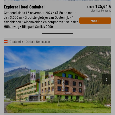
125,64 €
Explorer Hotel Stubaital
vanaf
plus Spa belasting
Geopend sinds 15 november 2024 • Skiën op meer
dan 3.000 m • Grootste gletsjer van Oostenrijk • 4
MEER
↓
skigebieden • Alpenweiden en bergmeren • Stubaier
Höhenweg • Bikepark Schlick 2000
Oostenrijk › Ötztal › Umhausen