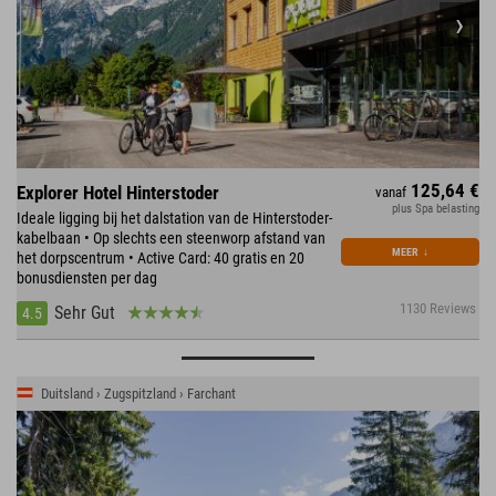
125,64 €
Explorer Hotel Hinterstoder
vanaf
plus Spa belasting
Ideale ligging bij het dalstation van de Hinterstoder-
kabelbaan • Op slechts een steenworp afstand van
MEER
↓
het dorpscentrum • Active Card: 40 gratis en 20
bonusdiensten per dag
1130 Reviews
Sehr Gut
4.5
Duitsland › Zugspitzland › Farchant