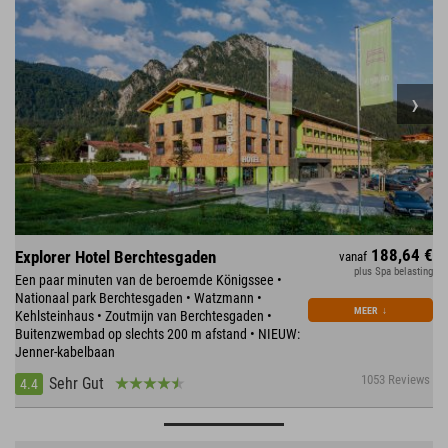
188,64 €
Explorer Hotel Berchtesgaden
vanaf
plus Spa belasting
Een paar minuten van de beroemde Königssee •
Nationaal park Berchtesgaden • Watzmann •
MEER
↓
Kehlsteinhaus • Zoutmijn van Berchtesgaden •
Buitenzwembad op slechts 200 m afstand • NIEUW:
Jenner-kabelbaan
1053 Reviews
Sehr Gut
4.4