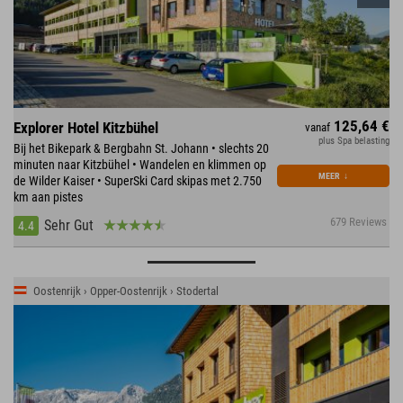
125,64 €
Explorer Hotel Kitzbühel
vanaf
plus Spa belasting
Bij het Bikepark & Bergbahn St. Johann • slechts 20
minuten naar Kitzbühel • Wandelen en klimmen op
MEER
↓
de Wilder Kaiser • SuperSki Card skipas met 2.750
km aan pistes
679 Reviews
Sehr Gut
4.4
Oostenrijk › Opper-Oostenrijk › Stodertal