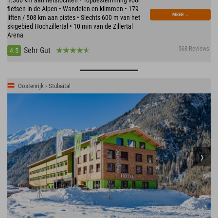
fietsen in de Alpen • Wandelen en klimmen • 179
MEER
↓
liften / 508 km aan pistes • Slechts 600 m van het
skigebied Hochzillertal • 10 min van de Zillertal
Arena
568 Reviews
Sehr Gut
4.5
Oostenrijk › Stubaital