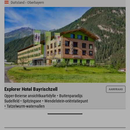
Duitsland › Oberbayern
Explorer Hotel Bayrischzell
AANVRAAG
Opper-Beierse ansichtkaartidylle • Buitenparadijs
Sudelfeld • Spitzingsee • Wendelstein-oriëntatiepunt
• Tatzelwurm-watervallen