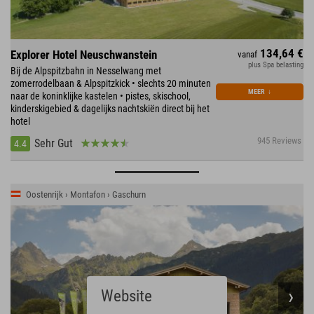
134,64 €
Explorer Hotel Neuschwanstein
vanaf
plus Spa belasting
Bij de Alpspitzbahn in Nesselwang met
zomerrodelbaan & Alpspitzkick • slechts 20 minuten
MEER
↓
naar de koninklijke kastelen • pistes, skischool,
kinderskigebied & dagelijks nachtskiën direct bij het
hotel
945 Reviews
Sehr Gut
4.4
Oostenrijk › Montafon › Gaschurn
Website