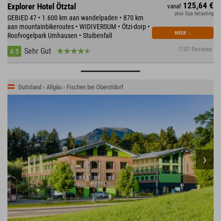
125,64 €
Explorer Hotel Ötztal
vanaf
plus Spa belasting
GEBIED 47 • 1.600 km aan wandelpaden • 870 km
aan mountainbikeroutes • WIDIVERSUM • Ötzi-dorp •
MEER
↓
Roofvogelpark Umhausen • Stuibenfall
1107 Reviews
Sehr Gut
4.5
Duitsland › Allgäu › Fischen bei Oberstdorf