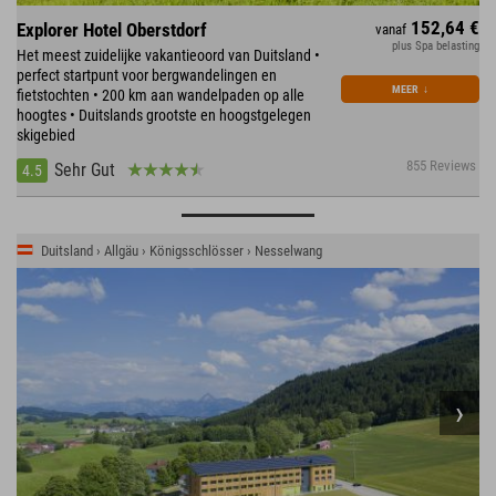
152,64 €
Explorer Hotel Oberstdorf
vanaf
plus Spa belasting
Het meest zuidelijke vakantieoord van Duitsland •
perfect startpunt voor bergwandelingen en
MEER
↓
fietstochten • 200 km aan wandelpaden op alle
hoogtes • Duitslands grootste en hoogstgelegen
skigebied
855 Reviews
Sehr Gut
4.5
Duitsland › Allgäu › Königsschlösser › Nesselwang