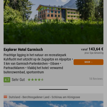
143,64 €
Explorer Hotel Garmisch
vanaf
plus Spa belasting
Prachtige ligging in het natuur- en recreatiepark
Kuhflucht met uitzicht op de Zugspitze en Alpspitze •
MEER
↓
5 km van Garmisch-Partenkirchen • Eibsee •
Partnachklamm • Vlakbij het hotel: verwarmd
buitenzwembad, sportcentrum
18 Reviews
Sehr Gut
4.7
Duitsland › Berchtesgadener Land › Schönau am Königssee