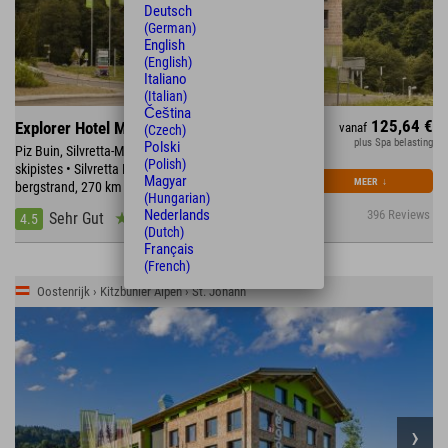
Deutsch
(German)
English
(English)
Italiano
(Italian)
Čeština
125,64 €
Explorer Hotel Montafon
vanaf
(Czech)
plus Spa belasting
Polski
Piz Buin, Silvretta-Montafon met 300 km aan
(Polish)
skipistes • Silvretta Hochalpenstraße • direct aan het
Magyar
MEER
↓
bergstrand, 270 km aan fietspaden
(Hungarian)
Nederlands
396 Reviews
Sehr Gut
4.5
(Dutch)
Français
(French)
Oostenrijk › Kitzbühler Alpen › St. Johann