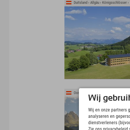
Duitsland › Allgäu › Königsschlösser 
Oostenrijk › Montafon › Gaschurn
Wij gebrui
Wij en onze partners 
analyseren en gepers
dienstverleners (bijv
Zie ons privacybeleid 