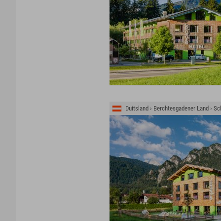
Duitsland › Berchtesgadener Land › 