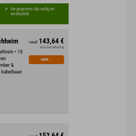
Uw gegevens zijn veilig en
t
versleuteld.
rchheim
143,64 €
vanaf
plus Spa belasting
threin • 15
van
MEER
↓
ember &
s kabelbaan
152,64 €