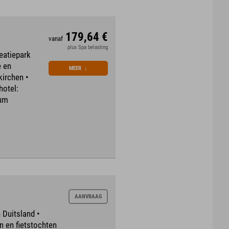
179,64 €
vanaf
plus Spa belasting
reatiepark
e en
MEER
↓
kirchen •
hotel:
rum
AANVRAAG
 Duitsland •
n en fietstochten