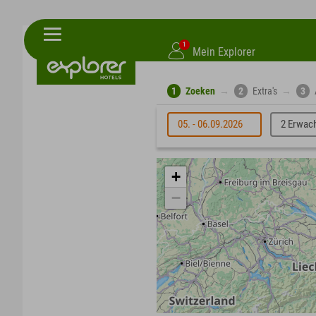
1
Mein Explorer
1
Zoeken
→
2
Extra's
→
3
05. - 06.09.2026
2 Erwac
+
−