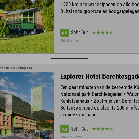
• 200 km aan wandelpaden op alle hoo
Duitslands grootste en hoogstgelegen
Sehr Gut
4.5
855 Reviews
Schönau am Königssee
Explorer Hotel Berchtesgad
Een paar minuten van de beroemde Kö
Nationaal park Berchtesgaden • Watz
Kehlsteinhaus • Zoutmijn van Berchte
Buitenzwembad op slechts 200 m afs
Jenner-kabelbaan
Sehr Gut
4.4
1053 Reviews