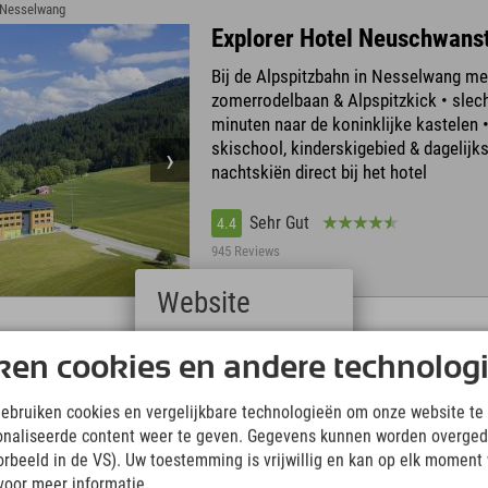
› Nesselwang
Explorer Hotel Neuschwans
Bij de Alpspitzbahn in Nesselwang me
zomerrodelbaan & Alpspitzkick • slec
minuten naar de koninklijke kastelen •
skischool, kinderskigebied & dagelijk
nachtskiën direct bij het hotel
Sehr Gut
4.4
945 Reviews
Website
Deutsch
ken cookies en andere technolog
(German)
Explorer Hotel Montafon
English
gebruiken cookies en vergelijkbare technologieën om onze website te 
Piz Buin, Silvretta-Montafon met 300 
(English)
onaliseerde content weer te geven. Gegevens kunnen worden overged
Italiano
skipistes • Silvretta Hochalpenstraße 
(Italian)
oorbeeld in de VS). Uw toestemming is vrijwillig en kan op elk moment
het bergstrand, 270 km aan fietspaden
Čeština
voor meer informatie.