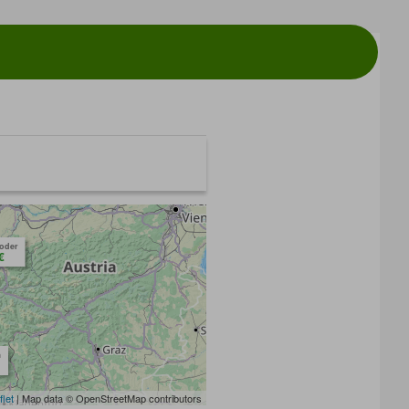
toder
€
m
flet
| Map data © OpenStreetMap contributors