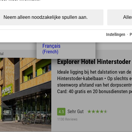
(Czech)
Polski
(Polish)
Neem alleen noodzakelijke spullen aan.
Alle
Sehr Gut
4.5
Magyar
(Hungarian)
396 Reviews
Nederlands
Instellingen
·
P
(Dutch)
Français
(French)
tal
Explorer Hotel Hinterstoder
Ideale ligging bij het dalstation van de
Hinterstoder-kabelbaan • Op slechts 
steenworp afstand van het dorpscentr
Card: 40 gratis en 20 bonusdiensten p
Sehr Gut
4.5
1130 Reviews