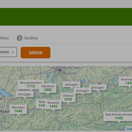
Adres
→
4
Booking
hsene
ZOEKEN
Hinters
144
Neuschwanstein
Anfragen
171€
Garmisch
Anfragen
180€
Anfragen
Anfragen
Zillertal
153€
Ötztal
Stubaital
144€
144€
Montafon
144€
Bad Kleinkirchhei
144€
Lea