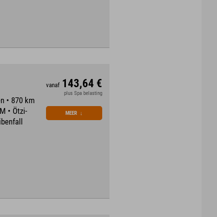
143,64 €
vanaf
plus Spa belasting
n • 870 km
 • Ötzi-
MEER
↓
benfall