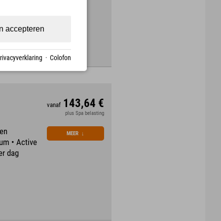
n accepteren
rivacyverklaring
·
Colofon
143,64 €
vanaf
plus Spa belasting
een
MEER
↓
um • Active
er dag