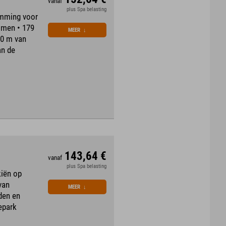
vanaf
plus Spa belasting
emming voor
mmen • 179
MEER
↓
00 m van
an de
143,64 €
vanaf
plus Spa belasting
iën op
van
MEER
↓
den en
epark