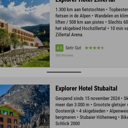
1.300 km aan fietstochten • Topbest
fietsen in de Alpen • Wandelen en kli
liften / 508 km aan pistes • Slechts 6
het skigebied Hochzillertal • 10 min v
Zillertal Arena
Sehr Gut
4.5
568 Reviews
Explorer Hotel Stubaital
Geopend sinds 15 november 2024 • Sk
meer dan 3.000 m • Grootste gletsjer 
Oostenrijk • 4 skigebieden • Alpenwei
bergmeren • Stubaier Höhenweg • Bik
Schlick 2000