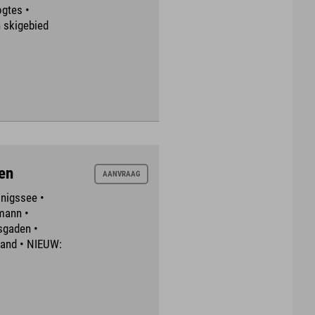
gtes •
 skigebied
en
AANVRAAG
nigssee •
mann •
sgaden •
tand • NIEUW: