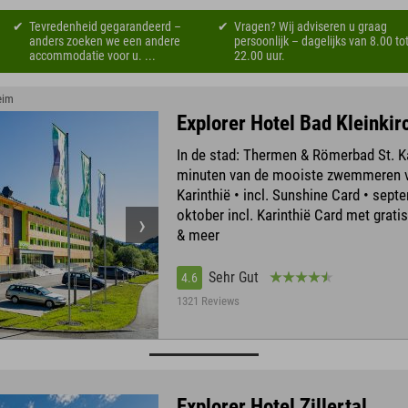
Tevredenheid gegarandeerd –
Vragen? Wij adviseren u graag
anders zoeken we een andere
persoonlijk – dagelijks van 8.00 to
accommodatie voor u. ...
22.00 uur.
eim
Explorer Hotel Bad Kleinki
In de stad: Thermen & Römerbad St. Ka
minuten van de mooiste zwemmeren 
Karinthië • incl. Sunshine Card • sept
oktober incl. Karinthië Card met grati
& meer
Sehr Gut
4.6
1321 Reviews
Explorer Hotel Zillertal