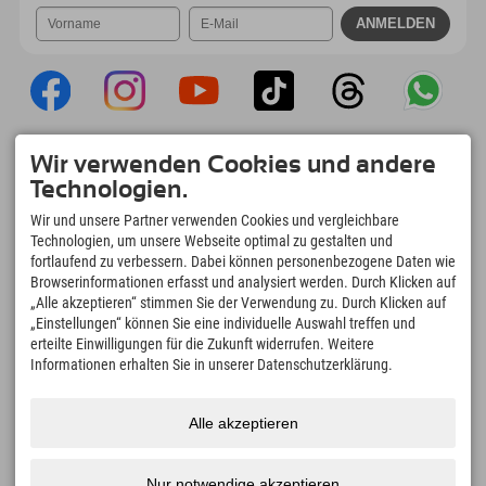
Wir verwenden Cookies und andere
Explorer App
Technologien.
Upload Deiner #ExplorerMoments, Mein
Explorer To Go mit Buchungsübersicht,
Wir und unsere Partner verwenden Cookies und vergleichbare
Bucketlist, Restaurantübersicht uvm. Jetzt
Technologien, um unsere Webseite optimal zu gestalten und
downloaden!
fortlaufend zu verbessern. Dabei können personenbezogene Daten wie
Browserinformationen erfasst und analysiert werden. Durch Klicken auf
„Alle akzeptieren“ stimmen Sie der Verwendung zu. Durch Klicken auf
Zeit für Explorer Moments
„Einstellungen“ können Sie eine individuelle Auswahl treffen und
92
%
Fair
erteilte Einwilligungen für die Zukunft widerrufen. Weitere
Mitarbeiter-Zufriedenheit
sehr gute Bezahlung - mit
Informationen erhalten Sie in unserer Datenschutzerklärung.
vielen Zuschlägen
365
Tage
individuelle
Arbeitszeitmodelle
Ganzjahresarbeitsplatz
Alle akzeptieren
Nur notwendige akzeptieren