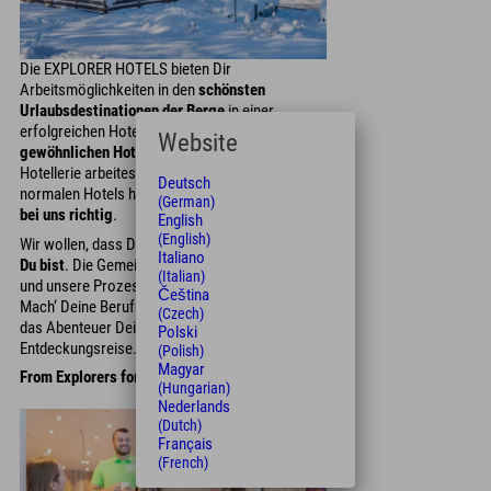
Die EXPLORER HOTELS bieten Dir
Arbeitsmöglichkeiten in den
schönsten
Urlaubsdestinationen der Berge
in einer
erfolgreichen Hotelgruppe. Es sind jedoch
keine
Website
gewöhnlichen Hotel Jobs
. Wenn Du gerne in der
Hotellerie arbeitest, aber die Konventionen eines
Deutsch
normalen Hotels hinter Dir lassen willst,
bist Du
(German)
bei uns richtig
.
English
(English)
Wir wollen, dass Du Dich einbringst,
so bist wie
Italiano
Du bist
. Die Gemeinschaft der Explorer Buddies
(Italian)
und unsere Prozesse geben Dir Sicherheit.
Čeština
Mach‘ Deine Berufung zu Deinem Job. Starte
(Czech)
das Abenteuer Deiner beruflichen
Polski
Entdeckungsreise.
(Polish)
Magyar
From Explorers for Explorers
(Hungarian)
Nederlands
(Dutch)
Français
(French)