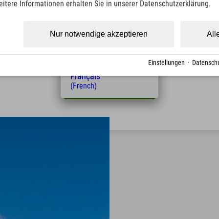
eitere Informationen erhalten Sie in unserer Datenschutzerklärung.
(Czech)
Explorer Hotel Bayrischz
Polski
Seebergstr. 17
(Polish)
Nur notwendige akzeptieren
All
Magyar
83735 Bayrischzell
(Hungarian)
com
Nederlands
Einstellungen
·
Datenschu
(Dutch)
Français
(French)
Jetzt Online bewerben