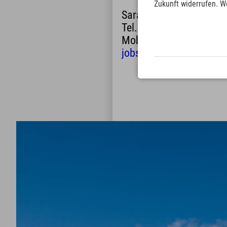
Zukunft widerrufen. W
Sarah Würtz
Tel.
08322 500 90 80
Mobil
0152 099 036 02
jobs@explorer-hotels.