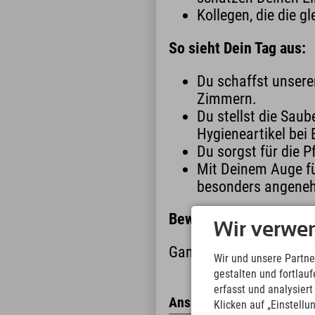
Kollegen, die die g
So sieht Dein Tag aus:
Du schaffst unsere
Zimmern.
Du stellst die Saub
Hygieneartikel bei 
Du sorgst für die P
Mit Deinem Auge für
besonders angene
Bewirb dich jetzt und 
Wir verwe
Ganz einfach per Whats
Wir und unsere Partne
gestalten und fortla
erfasst und analysier
Ansprechpartner / Bewer
Klicken auf „Einstellu