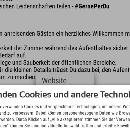
leichen Leidenschaften teilen -
#GernePerDu
n anreisenden Gästen ein herzliches Willkommen m
erkeit der Zimmer während des Aufenthaltes sicher 
Bedarf auf.
flege und Sauberkeit der öffentlichen Bereiche.
 die kleinen Details trägst Du dazu bei, den Aufen
hm zu machen.
Website
werde unser neuer Sauberkeits-Champion!
Deutsch
nden Cookies und andere Technol
(German)
App, E-Mail oder telefonisch bei Sarah Würtz. #Ge
English
r verwenden Cookies und vergleichbare Technologien, um unsere Web
(English)
ufend zu verbessern. Dabei können personenbezogene Daten wie Brow
Italiano
t werden. Durch Klicken auf „Alle akzeptieren“ stimmen Sie der Verwe
(Italian)
bung an
Standort
ngen“ können Sie eine individuelle Auswahl treffen und erteilte Einwil
Čeština