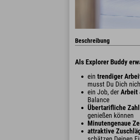
Beschreibung
Als Explorer Buddy erwa
ein
trendiger Arbei
musst Du Dich nich
ein Job, der
Arbeit 
Balance
Übertarifliche Zah
genießen können
Minutengenaue Ze
attraktive Zuschlä
schätzen Deinen E