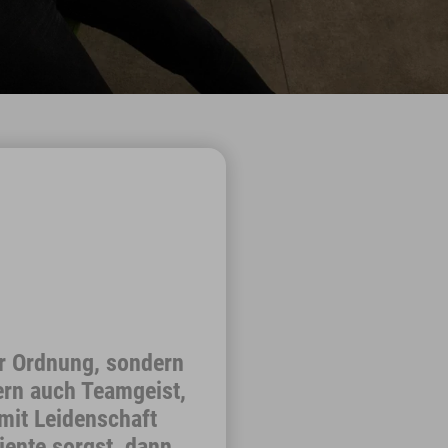
r Ordnung, sondern
ern auch Teamgeist,
mit Leidenschaft
iente sorgst, dann