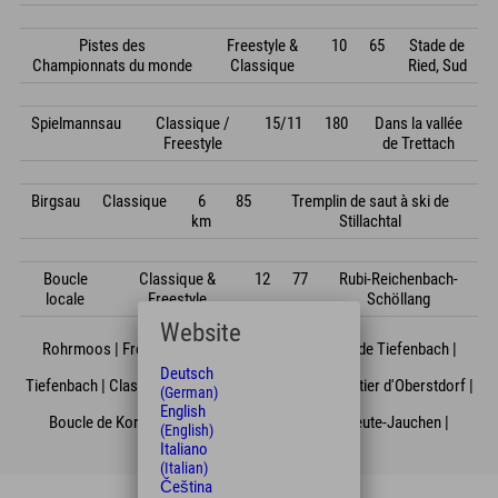
Pistes des
Freestyle &
10
65
Stade de
Championnats du monde
Classique
Ried, Sud
Spielmannsau
Classique /
15/11
180
Dans la vallée
Freestyle
de Trettach
Birgsau
Classique
6
85
Tremplin de saut à ski de
km
Stillachtal
Boucle
Classique &
12
77
Rubi-Reichenbach-
locale
Freestyle
Schöllang
Website
Rohrmoos | Freestyle & Classique | 10 | 73 | près de Tiefenbach |
Deutsch
Tiefenbach | Classique / Freestyle | 4/1,5 | 56 | Quartier d'Oberstdorf |
(German)
English
Boucle de Kornau | Classique | 4 | 55 | Kornau-Reute-Jauchen |
(English)
Italiano
(Italian)
Čeština