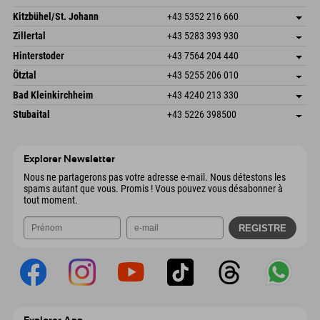
Dorfstr. 127b
Enregistrer l'adresse
Kitzbühel/St. Johann
+43 5352 216 660
6793 Gaschurn/Montafon
Informations d'arrivée
Speckbacherstraße 87
Enregistrer l'adresse
Autriche
Réservation
Zillertal
+43 5283 393 930
6380 St. Johann in Tirol
Informations d'arrivée
Envoyer un e-mail
Schmiedau 2
Enregistrer l'adresse
Autriche
Réservation
Hinterstoder
+43 7564 204 440
6272 Kaltenbach im Zillertal
Informations d'arrivée
Envoyer un e-mail
Freizeitpark 10
Enregistrer l'adresse
Autriche
Réservation
Ötztal
+43 5255 206 010
4573 Hinterstoder
Informations d'arrivée
Envoyer un e-mail
Gscheat 14
Enregistrer l'adresse
Autriche
Réservation
Bad Kleinkirchheim
+43 4240 213 330
6441 Umhausen
Informations d'arrivée
Envoyer un e-mail
Dorfstraße 24
Enregistrer l'adresse
Autriche
Réservation
Stubaital
+43 5226 398500
9546 Bad Kleinkirchheim
Informations d'arrivée
Envoyer un e-mail
Wiesenweg 6
Enregistrer l'adresse
Autriche
Réservation
6167 Neustift im Stubaital
Informations d'arrivée
Envoyer un e-mail
Autriche
Réservation
Explorer Newsletter
Envoyer un e-mail
Nous ne partagerons pas votre adresse e-mail. Nous détestons les
spams autant que vous. Promis ! Vous pouvez vous désabonner à
tout moment.