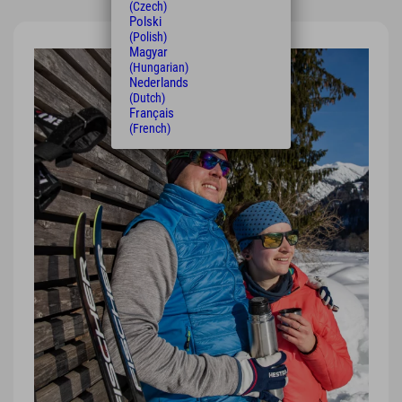
(Czech)
Polski
(Polish)
Magyar
(Hungarian)
Nederlands
(Dutch)
Français
(French)