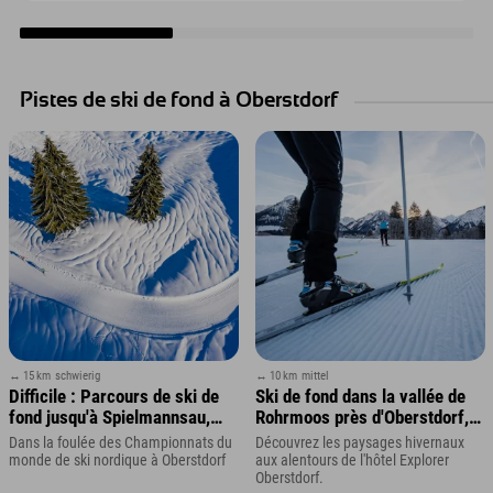
Pistes de ski de fond à Oberstdorf
↔ 15 km
schwierig
↔ 10 km
mittel
Difficile : Parcours de ski de
Ski de fond dans la vallée de
fond jusqu'à Spielmannsau,
Rohrmoos près d'Oberstdorf,
près d'Oberstdorf.
dans la région d'Allgäu
Dans la foulée des Championnats du
Découvrez les paysages hivernaux
monde de ski nordique à Oberstdorf
aux alentours de l'hôtel Explorer
Oberstdorf.