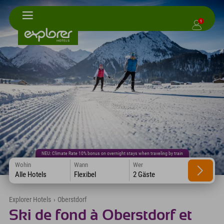
1
NEU: Climate Rate 10% bonus on overnight stays when traveling by train
Wohin
Wann
Wer
Alle Hotels
Flexibel
2 Gäste
Explorer Hotels
›
Oberstdorf
Ski de fond à Oberstdorf et