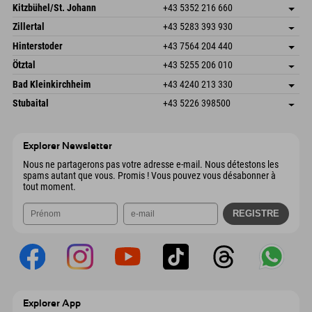
Dorfstr. 127b
Enregistrer l'adresse
Kitzbühel/St. Johann
+43 5352 216 660
6793 Gaschurn/Montafon
Informations d'arrivée
Speckbacherstraße 87
Enregistrer l'adresse
Autriche
Réservation
Zillertal
+43 5283 393 930
6380 St. Johann in Tirol
Informations d'arrivée
Envoyer un e-mail
Schmiedau 2
Enregistrer l'adresse
Autriche
Réservation
Hinterstoder
+43 7564 204 440
6272 Kaltenbach im Zillertal
Informations d'arrivée
Envoyer un e-mail
Freizeitpark 10
Enregistrer l'adresse
Autriche
Réservation
Ötztal
+43 5255 206 010
4573 Hinterstoder
Informations d'arrivée
Envoyer un e-mail
Gscheat 14
Enregistrer l'adresse
Autriche
Réservation
Bad Kleinkirchheim
+43 4240 213 330
6441 Umhausen
Informations d'arrivée
Envoyer un e-mail
Dorfstraße 24
Enregistrer l'adresse
Autriche
Réservation
Stubaital
+43 5226 398500
9546 Bad Kleinkirchheim
Informations d'arrivée
Envoyer un e-mail
Wiesenweg 6
Enregistrer l'adresse
Autriche
Réservation
6167 Neustift im Stubaital
Informations d'arrivée
Envoyer un e-mail
Autriche
Réservation
Explorer Newsletter
Envoyer un e-mail
Nous ne partagerons pas votre adresse e-mail. Nous détestons les
spams autant que vous. Promis ! Vous pouvez vous désabonner à
tout moment.
Explorer App