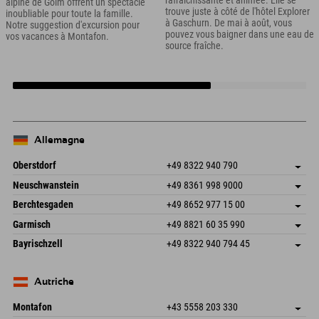
rafraîchissante et animée. Elle se
alpine de Golm offrent un spectacle
trouve juste à côté de l'hôtel Explorer
inoubliable pour toute la famille.
à Gaschurn. De mai à août, vous
Notre suggestion d'excursion pour
pouvez vous baigner dans une eau de
vos vacances à Montafon.
source fraîche.
Allemagne
Oberstdorf
+49 8322 940 790
An der Breitach 3
Enregistrer l'adresse
Neuschwanstein
+49 8361 998 9000
87538 Fischen I. Allgäu
Informations d'arrivée
An der Riese 45
Enregistrer l'adresse
Allemagne
Réservation
Berchtesgaden
+49 8652 977 15 00
87484 Nesselwang im Allgäu
Informations d'arrivée
Envoyer un e-mail
Hofreitstr. 7
Enregistrer l'adresse
Allemagne
Réservation
Garmisch
+49 8821 60 35 990
83471 Schönau am Königssee
Informations d'arrivée
Envoyer un e-mail
Frickenstraße 22
Enregistrer l'adresse
Allemagne
Réservation
Bayrischzell
+49 8322 940 794 45
82490 Farchant
Informations d'arrivée
Envoyer un e-mail
Seebergstr. 17
Enregistrer l'adresse
Allemagne
Réservation
83735 Bayrischzell
Informations d'arrivée
Envoyer un e-mail
Allemagne
Réservation
Autriche
Envoyer un e-mail
Montafon
+43 5558 203 330