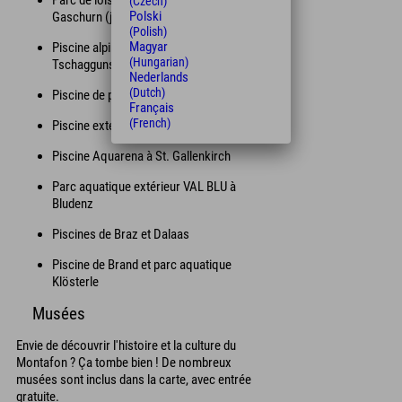
Parc de loisirs Mountain Beach à
(Czech)
Polski
Gaschurn (juste à côté de l'hôtel)*
(Polish)
Magyar
Piscine alpine Montafon à Schruns-
(Hungarian)
Tschagguns
Nederlands
(Dutch)
Piscine de plaisance Vandans
Français
(French)
Piscine extérieure Partenen
Piscine Aquarena à St. Gallenkirch
Parc aquatique extérieur VAL BLU à
Bludenz
Piscines de Braz et Dalaas
Piscine de Brand et parc aquatique
Klösterle
Musées
Envie de découvrir l'histoire et la culture du
Montafon ? Ça tombe bien ! De nombreux
musées sont inclus dans la carte, avec entrée
gratuite.