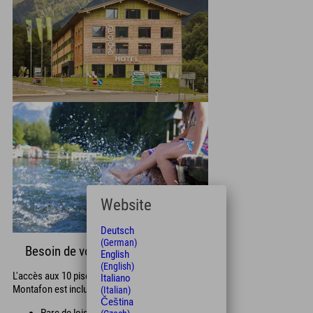
Website
Deutsch
(German)
Besoin de vous rafraîchir ?
English
(English)
L'accès aux 10 piscines extérieures de
Italiano
Montafon est inclus avec cette carte.
(Italian)
Čeština