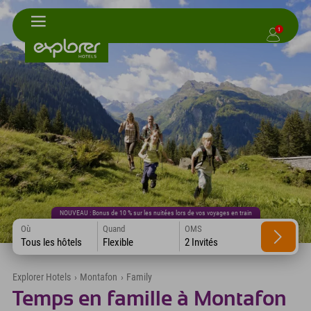
1
NOUVEAU : Bonus de 10 % sur les nuitées lors de vos voyages en train
Où
Quand
OMS
Tous les hôtels
Flexible
2 Invités
Explorer Hotels
›
Montafon
›
Family
Temps en famille à Montafon