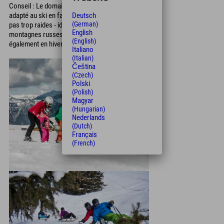
Conseil : Le domaine skiable de Golm est très
adapté au ski en famille, car les pistes ne sont
Deutsch
(German)
pas trop raides - idéal pour les débutants :) Les
English
montagnes russes alpines de Golm fonctionnent
(English)
également en hiver.
Italiano
(Italian)
Čeština
(Czech)
Polski
(Polish)
Magyar
(Hungarian)
Nederlands
(Dutch)
Français
(French)