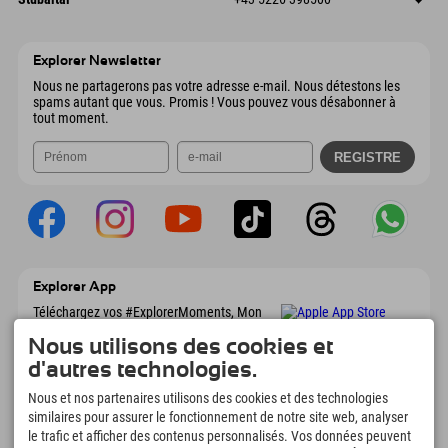
9546 Bad Kleinkirchheim
Informations d'arrivée
Envoyer un e-mail
Wiesenweg 6
Enregistrer l'adresse
Autriche
Réservation
6167 Neustift im Stubaital
Informations d'arrivée
Envoyer un e-mail
Autriche
Réservation
Explorer Newsletter
Envoyer un e-mail
Nous ne partagerons pas votre adresse e-mail. Nous détestons les
spams autant que vous. Promis ! Vous pouvez vous désabonner à
tout moment.
Explorer App
Téléchargez vos #ExplorerMoments, Mon
Explorer à emporter avec aperçu de vos
Nous utilisons des cookies et
réservations, liste de choses à faire, aperçu
des restaurants et bien plus encore.
d'autres technologies.
Téléchargez-le maintenant !
Nous et nos partenaires utilisons des cookies et des technologies
similaires pour assurer le fonctionnement de notre site web, analyser
L'heure des moments d'exploration
le trafic et afficher des contenus personnalisés. Vos données peuvent