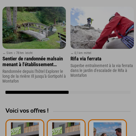
vous !
à sensations fortes de
premier ordre, été
comme hiver !
↔ 5 km
↕ 78 hm
leicht
↔ 0,1 km
mittel
Sentier de randonnée malsain
Rifa via ferrata
menant à l'établissement
Superbe entraînement à la via ferrata
Kneipp
dans le jardin d'escalade de Rifa à
Randonnée depuis l'hôtel Explorer le
Montafon
long de la rivière Ill jusqu'à Gortipohl à
Montafon
Voici vos offres !