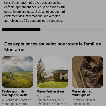
Lors d'une randonnée avec des lamas, les
enfants apprennent beaucoup de choses sur
ces animaux amicaux et doux, et découvrent
également des informations sur la région
autrichienne où ils passent leurs vacances.
Des expériences estivales pour toute la famille à
Montafon
Centre sportif de
Musée Frühmeshaus
Musée alpin et
montagne Silvretta
touristique de
Au musée
Montafon
Montafon
Au centre de sports de
Frühmesshaus, vous
Le musée alpin et
montagne Silvretta
bénéficierez d'une vue
touristique de