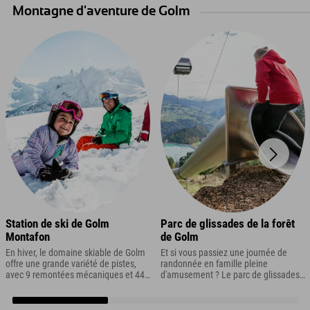
Montagne d'aventure de Golm
Station de ski de Golm
Parc de glissades de la forêt
Montafon
de Golm
En hiver, le domaine skiable de Golm
Et si vous passiez une journée de
offre une grande variété de pistes,
randonnée en famille pleine
avec 9 remontées mécaniques et 44
d'amusement ? Le parc de glissades
kilomètres de pistes, allant du secteur
Golm Forest Slide Park offre la
d'entraînement à la piste de descente
combinaison parfaite de glissades et
de la Coupe du monde. Il se trouve à
de randonnée – idéal pour vos