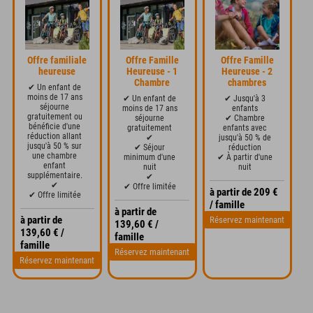
Offre familiale
Offre Famille
Offre Famille
heureuse
Heureuse - 1
Heureuse - 2
Chambre
chambres
✔ Un enfant de
moins de 17 ans
✔ Un enfant de
✔ Jusqu'à 3
séjourne
moins de 17 ans
enfants
gratuitement ou
séjourne
✔ Chambre
bénéficie d'une
gratuitement
enfants avec
réduction allant
✔
jusqu'à 50 % de
jusqu'à 50 % sur
✔ Séjour
réduction
une chambre
minimum d'une
✔ À partir d'une
enfant
nuit
nuit
supplémentaire.
✔
✔
✔ Offre limitée
à partir de 209 €
✔ Offre limitée
/ famille
à partir de
à partir de
Réservez maintenant
139,60 € /
139,60 € /
famille
famille
Réservez maintenant
Réservez maintenant