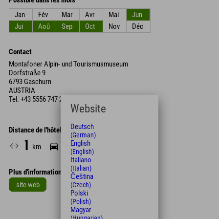
Possible dans les mois
Jan
Fév
Mar
Avr
Mai
Jun
Jui
Aoû
Sep
Oct
Nov
Déc
Contact
Montafoner Alpin- und Tourismusmuseum
Dorfstraße 9
6793 Gaschurn
AUSTRIA
Tel.
+43 5556 747 23
Website
Deutsch
Distance de l'hôtel
(German)
1
2
13
English
km
Min.
Min.
(English)
Italiano
(Italian)
Plus d'informations
Čeština
site web
(Czech)
Polski
Leaflet
| Map data © OpenStreetMap contributors
(Polish)
Magyar
+
(Hungarian)