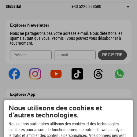
6441 Umhausen
Informations d'arrivée
Envoyer un e-mail
Dorfstraße 24
Enregistrer l'adresse
Autriche
Réservation
Stubaital
+43 5226 398500
9546 Bad Kleinkirchheim
Informations d'arrivée
Envoyer un e-mail
Wiesenweg 6
Enregistrer l'adresse
Autriche
Réservation
6167 Neustift im Stubaital
Informations d'arrivée
Envoyer un e-mail
Autriche
Réservation
Explorer Newsletter
Envoyer un e-mail
Nous ne partagerons pas votre adresse e-mail. Nous détestons les
spams autant que vous. Promis ! Vous pouvez vous désabonner à
tout moment.
Explorer App
Téléchargez vos #ExplorerMoments, Mon
Explorer à emporter avec aperçu de vos
Nous utilisons des cookies et
réservations, liste de choses à faire, aperçu
d'autres technologies.
des restaurants et bien plus encore.
Téléchargez-le maintenant !
Nous et nos partenaires utilisons des cookies et des technologies
similaires pour assurer le fonctionnement de notre site web, analyser
le trafic et afficher des contenus personnalisés. Vos données peuvent