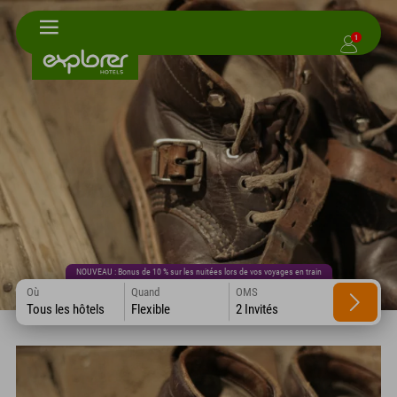
1
NOUVEAU : Bonus de 10 % sur les nuitées lors de vos voyages en train
Où
Quand
OMS
Tous les hôtels
Flexible
2 Invités