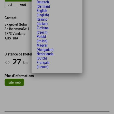
Deutsch
Jui
Aoû
Sep
Oct
Nov
Déc
(German)
English
(English)
Contact
Italiano
(Italian)
Skigebiet Golm
Čeština
Seilbahnstraße 1
(Czech)
6773 Vandans
Polski
AUSTRIA
(Polish)
Magyar
(Hungarian)
Nederlands
Distance de l'hôtel
(Dutch)
27
54
Français
km
Min.
(French)
Plus d'informations
site web
Leaflet
| Map data © OpenStreetMap contributors
+
−