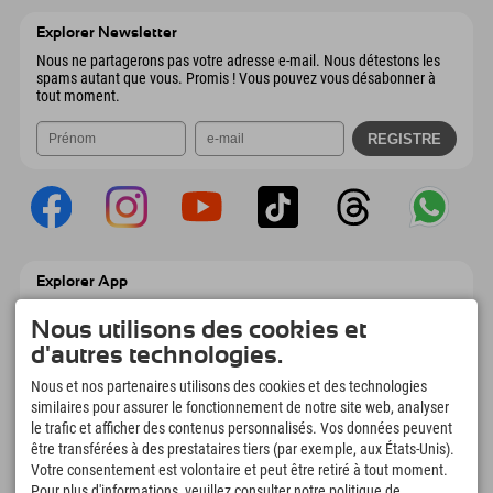
6167 Neustift im Stubaital
Informations d'arrivée
Envoyer un e-mail
Autriche
Réservation
Explorer Newsletter
Envoyer un e-mail
Nous ne partagerons pas votre adresse e-mail. Nous détestons les
spams autant que vous. Promis ! Vous pouvez vous désabonner à
tout moment.
Explorer App
Téléchargez vos #ExplorerMoments, Mon
Nous utilisons des cookies et
Explorer à emporter avec aperçu de vos
réservations, liste de choses à faire, aperçu
d'autres technologies.
des restaurants et bien plus encore.
Téléchargez-le maintenant !
Nous et nos partenaires utilisons des cookies et des technologies
similaires pour assurer le fonctionnement de notre site web, analyser
le trafic et afficher des contenus personnalisés. Vos données peuvent
L'heure des moments d'exploration
être transférées à des prestataires tiers (par exemple, aux États-Unis).
Votre consentement est volontaire et peut être retiré à tout moment.
166
4.634
km
Pour plus d'informations, veuillez consulter notre politique de
Lacs de montagne et
Pistes de ski et de