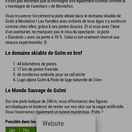
il n'est pas étonnant que la montagne soit également connue comme la
« montagne de l'aventure » de Montafon.
Vous trouverez forcément la piste idéale dans le domaine skiable de
Golm à Montafon ! Les familles avec enfants de tous âges s'y sentiront
comme chez elles, grâce à ses pistes douces. Et si vous avez l'âme
d'un aventurier, ne manquez pas le clou du spectacle : la piste
« Diaobolo » avec sa pente à 70 %. Celui-ci est vraiment réservé aux
skieurs expérimentés :D
Le domaine skiable de Golm en bref
44 kilomètres de pistes
17 km de pistes freeride
de nombreux endroits pour se rafraîchir
Luge alpine Golm & Piste de luge naturelle de 3 km
Le Monde Sauvage de Golmi
Sur une piste ludique de 240 m, vous effectuerez des figures
acrobatiques et tenterez de rester sur vos skis sur la vague artificielle.
Vous traverserez également un tunnel mystérieux. Prêts ?
Possible dans les mois
Website
Jan
Fév
Mar
Avr
Mai
Jun