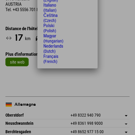
(English)
AUSTRIA
Italiano
Tel.
+43 5556 701 831 67
(Italian)
Čeština
(Czech)
Polski
Distance de l'hôtel
(Polish)
Magyar
17
22
km
Min.
(Hungarian)
Nederlands
(Dutch)
Plus d'informations
Français
(French)
site web
Leaflet
| Map data © OpenStreetMap contributors
+
−
Allemagne
Oberstdorf
+49 8322 940 790
An der Breitach 3
Enregistrer l'adresse
Neuschwanstein
+49 8361 998 9000
87538 Fischen I. Allgäu
Informations d'arrivée
An der Riese 45
Enregistrer l'adresse
Allemagne
Réservation
Berchtesgaden
+49 8652 977 15 00
87484 Nesselwang im Allgäu
Informations d'arrivée