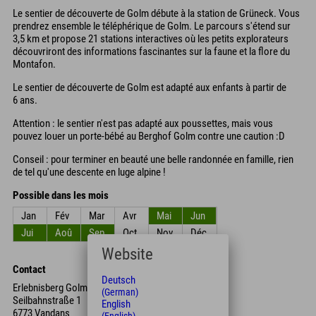
Le sentier de découverte de Golm débute à la station de Grüneck. Vous
prendrez ensemble le téléphérique de Golm. Le parcours s'étend sur
3,5 km et propose 21 stations interactives où les petits explorateurs
découvriront des informations fascinantes sur la faune et la flore du
Montafon.
Le sentier de découverte de Golm est adapté aux enfants à partir de
6 ans.
Attention : le sentier n'est pas adapté aux poussettes, mais vous
pouvez louer un porte-bébé au Berghof Golm contre une caution :D
Conseil : pour terminer en beauté une belle randonnée en famille, rien
de tel qu'une descente en luge alpine !
Possible dans les mois
Jan
Fév
Mar
Avr
Mai
Jun
Jui
Aoû
Sep
Oct
Nov
Déc
Website
Contact
Deutsch
Erlebnisberg Golm
(German)
Seilbahnstraße 1
English
6773 Vandans