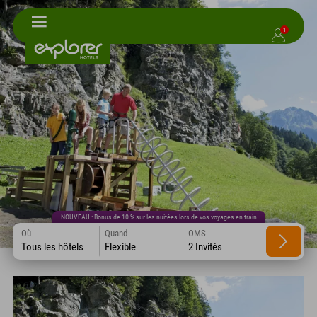
1
NOUVEAU : Bonus de 10 % sur les nuitées lors de vos voyages en train
Où
Quand
OMS
Tous les hôtels
Flexible
2 Invités