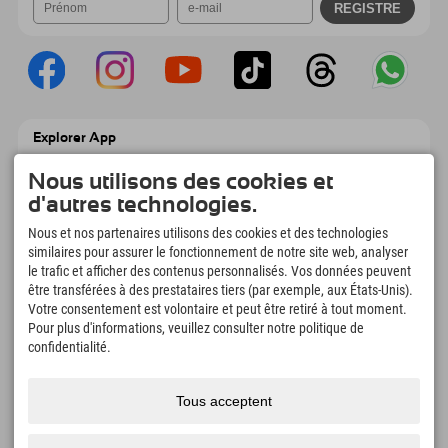
Explorer App
Téléchargez vos #ExplorerMoments, Mon
Nous utilisons des cookies et
Explorer à emporter avec aperçu de vos
réservations, liste de choses à faire, aperçu
d'autres technologies.
des restaurants et bien plus encore.
Téléchargez-le maintenant !
Nous et nos partenaires utilisons des cookies et des technologies
similaires pour assurer le fonctionnement de notre site web, analyser
le trafic et afficher des contenus personnalisés. Vos données peuvent
L'heure des moments d'exploration
être transférées à des prestataires tiers (par exemple, aux États-Unis).
Votre consentement est volontaire et peut être retiré à tout moment.
166
4.634
km
Pour plus d'informations, veuillez consulter notre politique de
Lacs de montagne et
Pistes de ski et de
piscines d'aventure
snowboard
confidentialité.
8.991
km
97
%
Sentiers de randonnée et
Nos clients nous
Tous acceptent
d'alpinisme
recommandent