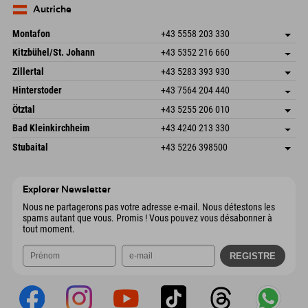
Allemagne
Réservation
Autriche
Envoyer un e-mail
Montafon
+43 5558 203 330
Dorfstr. 127b
Enregistrer l'adresse
Kitzbühel/St. Johann
+43 5352 216 660
6793 Gaschurn/Montafon
Informations d'arrivée
Speckbacherstraße 87
Enregistrer l'adresse
Autriche
Réservation
Zillertal
+43 5283 393 930
6380 St. Johann in Tirol
Informations d'arrivée
Envoyer un e-mail
Schmiedau 2
Enregistrer l'adresse
Autriche
Réservation
Hinterstoder
+43 7564 204 440
6272 Kaltenbach im Zillertal
Informations d'arrivée
Envoyer un e-mail
Freizeitpark 10
Enregistrer l'adresse
Autriche
Réservation
Ötztal
+43 5255 206 010
4573 Hinterstoder
Informations d'arrivée
Envoyer un e-mail
Gscheat 14
Enregistrer l'adresse
Autriche
Réservation
Bad Kleinkirchheim
+43 4240 213 330
6441 Umhausen
Informations d'arrivée
Envoyer un e-mail
Dorfstraße 24
Enregistrer l'adresse
Autriche
Réservation
Stubaital
+43 5226 398500
9546 Bad Kleinkirchheim
Informations d'arrivée
Envoyer un e-mail
Wiesenweg 6
Enregistrer l'adresse
Autriche
Réservation
6167 Neustift im Stubaital
Informations d'arrivée
Envoyer un e-mail
Autriche
Réservation
Explorer Newsletter
Envoyer un e-mail
Nous ne partagerons pas votre adresse e-mail. Nous détestons les
spams autant que vous. Promis ! Vous pouvez vous désabonner à
tout moment.