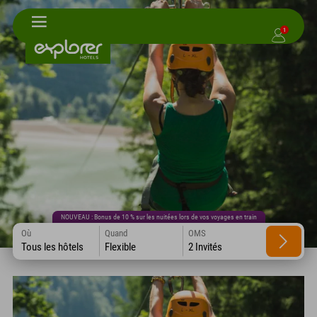
1
NOUVEAU : Bonus de 10 % sur les nuitées lors de vos voyages en train
Où
Quand
OMS
Tous les hôtels
Flexible
2 Invités