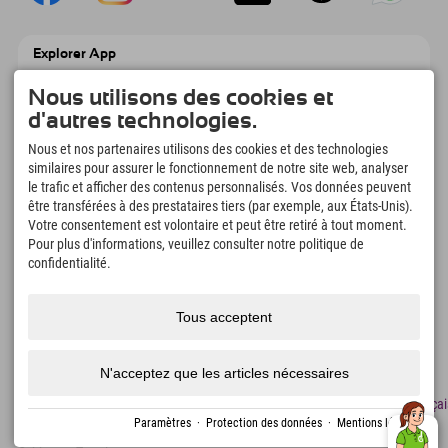
Explorer App
Téléchargez vos #ExplorerMoments, Mon
Nous utilisons des cookies et
Explorer à emporter avec aperçu de vos
réservations, liste de choses à faire, aperçu
d'autres technologies.
des restaurants et bien plus encore.
Téléchargez-le maintenant !
Nous et nos partenaires utilisons des cookies et des technologies
similaires pour assurer le fonctionnement de notre site web, analyser
le trafic et afficher des contenus personnalisés. Vos données peuvent
L'heure des moments d'exploration
être transférées à des prestataires tiers (par exemple, aux États-Unis).
Votre consentement est volontaire et peut être retiré à tout moment.
166
4.634
km
Pour plus d'informations, veuillez consulter notre politique de
Lacs de montagne et
Pistes de ski et de
piscines d'aventure
snowboard
confidentialité.
8.991
km
97
%
Sentiers de randonnée et
Nos clients nous
Tous acceptent
d'alpinisme
recommandent
N'acceptez que les articles nécessaires
Mentions
Protection
Accessibilité
presse
Certificats
Emplois
Françai
légales
des
de
Paramètres
·
Protection des données
·
Mentions légales
données
durabilité