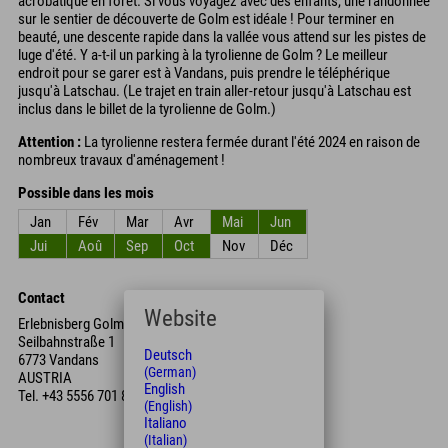
acrobatique en forêt. Si vous voyagez avec des enfants, une randonnée
sur le sentier de découverte de Golm est idéale ! Pour terminer en
beauté, une descente rapide dans la vallée vous attend sur les pistes de
luge d'été. Y a-t-il un parking à la tyrolienne de Golm ? Le meilleur
endroit pour se garer est à Vandans, puis prendre le téléphérique
jusqu'à Latschau. (Le trajet en train aller-retour jusqu'à Latschau est
inclus dans le billet de la tyrolienne de Golm.)
Attention :
La tyrolienne restera fermée durant l'été 2024 en raison de
nombreux travaux d'aménagement !
Possible dans les mois
Jan
Fév
Mar
Avr
Mai
Jun
Jui
Aoû
Sep
Oct
Nov
Déc
Contact
Website
Erlebnisberg Golm
Seilbahnstraße 1
Deutsch
6773 Vandans
(German)
AUSTRIA
English
Tel.
+43 5556 701 831 67
(English)
Italiano
(Italian)