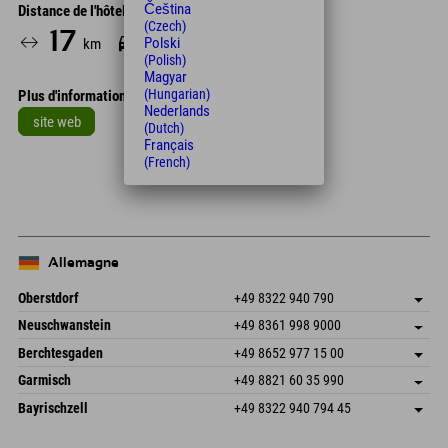
Čeština
Distance de l'hôtel
(Czech)
17
22
Polski
km
Min.
(Polish)
Magyar
(Hungarian)
Plus d'informations
Nederlands
site web
(Dutch)
Français
Leaflet
| Map data © OpenStreetMap contributors
(French)
+
−
Allemagne
Oberstdorf
+49 8322 940 790
An der Breitach 3
Enregistrer l'adresse
Neuschwanstein
+49 8361 998 9000
87538 Fischen I. Allgäu
Informations d'arrivée
An der Riese 45
Enregistrer l'adresse
Allemagne
Réservation
Berchtesgaden
+49 8652 977 15 00
87484 Nesselwang im Allgäu
Informations d'arrivée
Envoyer un e-mail
Hofreitstr. 7
Enregistrer l'adresse
Allemagne
Réservation
Garmisch
+49 8821 60 35 990
83471 Schönau am Königssee
Informations d'arrivée
Envoyer un e-mail
Frickenstraße 22
Enregistrer l'adresse
Allemagne
Réservation
Bayrischzell
+49 8322 940 794 45
82490 Farchant
Informations d'arrivée
Envoyer un e-mail
Seebergstr. 17
Enregistrer l'adresse
Allemagne
Réservation
83735 Bayrischzell
Informations d'arrivée
Envoyer un e-mail