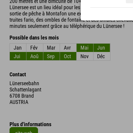
200 mètres et une difficulté de 10+. Pêche au lac de Lünerse
Lünersee est un lieu idéal pour les pêcheurs amateurs. Le pa
sortie de pêche à Montafon une expérience inoubliable. Vous
truites fario, des ombles de fontaine et des ombles chevali
minutes seulement grâce au téléphérique du Lünersee !
Possible dans les mois
Jan
Fév
Mar
Avr
Mai
Jun
Jui
Aoû
Sep
Oct
Nov
Déc
Contact
Lünerseebahn
Schattenlagant
6708 Brand
AUSTRIA
Plus d'informations