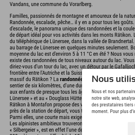
Vandans, une commune du Vorarlberg.
Familles, passionnés de montagne et amoureux de la nature 
Randonnée, escalade, pêche… il y en a pour tous les goûts
d'escalade, le panorama unique des randonnées et la couleu
de départ idéal pour vos activités dans les monts Rätikon. Le
du téléphérique de Lünersee, dans la vallée de Brandnerta
au barrage de Lünersee en quelques minutes seulement. Bon
moyenne du lac est d'environ 5 à 11 °C en été ? Nous vous m
existe des randonnées de tous niveaux autour du lac. Vous
diriez-vous d'un tour du lac, avec un détour par le Gafallj
frontière entre l'Autriche et la Suisse. Ou peut-être préférer
Nous utili
massif du Rätikon ? La
randonnée circulaire autour du la
sentier de six kilomètres, d'une durée de marche d'une heur
aux enfants de presque tous les âges. En chemin, vous pour
Nous et nos partenaire
Lünersee » et au « Douglass Hütte ». Escalade au lac de Lü
notre site web, analys
Rätikon à Montafon propose des via ferrata adaptées à tous
des prestataires tiers
près de la station de départ, vous trouverez un petit site a
moment. Pour plus d'in
Parmi elles, une courte mais exigeante via ferrata d'entraîn
Les alpinistes ambitieux trouveront leur bonheur sur la face 
« Silbergeier », est en effet l’une des via ferrata les plus