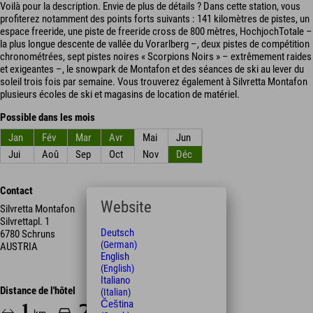
Voilà pour la description. Envie de plus de détails ? Dans cette station, vous
profiterez notamment des points forts suivants : 141 kilomètres de pistes, un
espace freeride, une piste de freeride cross de 800 mètres, HochjochTotale –
la plus longue descente de vallée du Vorarlberg –, deux pistes de compétition
chronométrées, sept pistes noires « Scorpions Noirs » – extrêmement raides
et exigeantes –, le snowpark de Montafon et des séances de ski au lever du
soleil trois fois par semaine. Vous trouverez également à Silvretta Montafon
plusieurs écoles de ski et magasins de location de matériel.
Possible dans les mois
Jan
Fév
Mar
Avr
Mai
Jun
Jui
Aoû
Sep
Oct
Nov
Déc
Contact
Website
Silvretta Montafon
Silvrettapl. 1
Deutsch
6780 Schruns
(German)
AUSTRIA
English
(English)
Italiano
Distance de l'hôtel
(Italian)
Čeština
1
2