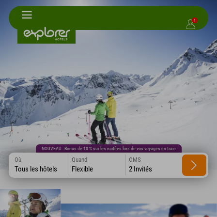
1
NOUVEAU : Bonus de 10 % sur les nuitées lors de vos voyages en train
Où
Quand
OMS
Tous les hôtels
Flexible
2 Invités