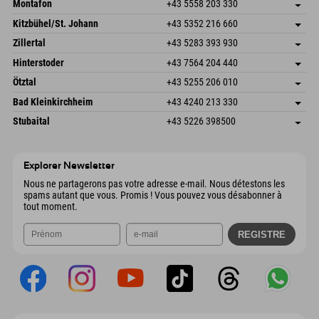
Montafon
+43 5558 203 330
Dorfstr. 127b
Enregistrer l'adresse
Kitzbühel/St. Johann
+43 5352 216 660
6793 Gaschurn/Montafon
Informations d'arrivée
Speckbacherstraße 87
Enregistrer l'adresse
Autriche
Réservation
Zillertal
+43 5283 393 930
6380 St. Johann in Tirol
Informations d'arrivée
Envoyer un e-mail
Schmiedau 2
Enregistrer l'adresse
Autriche
Réservation
Hinterstoder
+43 7564 204 440
6272 Kaltenbach im Zillertal
Informations d'arrivée
Envoyer un e-mail
Freizeitpark 10
Enregistrer l'adresse
Autriche
Réservation
Ötztal
+43 5255 206 010
4573 Hinterstoder
Informations d'arrivée
Envoyer un e-mail
Gscheat 14
Enregistrer l'adresse
Autriche
Réservation
Bad Kleinkirchheim
+43 4240 213 330
6441 Umhausen
Informations d'arrivée
Envoyer un e-mail
Dorfstraße 24
Enregistrer l'adresse
Autriche
Réservation
Stubaital
+43 5226 398500
9546 Bad Kleinkirchheim
Informations d'arrivée
Envoyer un e-mail
Wiesenweg 6
Enregistrer l'adresse
Autriche
Réservation
6167 Neustift im Stubaital
Informations d'arrivée
Envoyer un e-mail
Autriche
Réservation
Explorer Newsletter
Envoyer un e-mail
Nous ne partagerons pas votre adresse e-mail. Nous détestons les
spams autant que vous. Promis ! Vous pouvez vous désabonner à
tout moment.