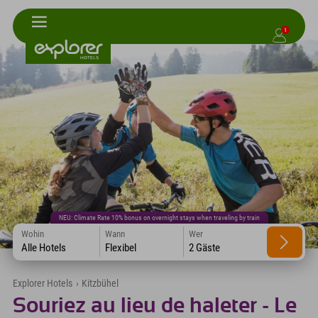
1
NEU: Climate Rate 10% bonus on overnight stays when traveling by train
Wohin
Wann
Wer
Alle Hotels
Flexibel
2 Gäste
Explorer Hotels
›
Kitzbühel
Souriez au lieu de haleter - Le