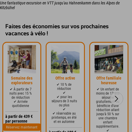
Une fantastique excursion en VTT jusqu'au Hahnenkamm dans les Alpes de
Kitzbühel
Faites des économies sur vos prochaines
vacances à vélo !
Semaine des
Offre active
Offre familiale
explorateurs
heureuse
✔ 10 % de
réduction
✔ À partir de 7
✔ Un enfant de
✔
nuits avec 15 %
moins de 17 ans
✔ pour les
de réduction
séjourne
séjours de 3 nuits
✔ Arrivée
gratuitement ou
ou plus
quotidienne
bénéficie d'une
✔
réduction allant
✔ réservable au
jusqu'à 50 % sur
à partir de 439 €
printemps, en été
une chambre
par personne
et en automne
enfant
supplémentaire.
Réservez maintenant
✔