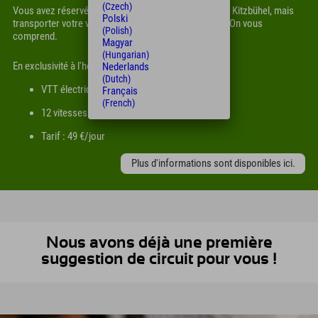
(Czech)
Vous avez réservé vos vacances à l'hôtel Explorer de Kitzbühel, mais
Polski
transporter votre vélo vous semble trop compliqué ? On vous
(Polish)
comprend.
Magyar
(Hungarian)
En exclusivité à l'hôtel Explorer Kitzbühel :
Nederlands
(Dutch)
VTT électrique tout suspendu Giant avec
Français
(French)
12 vitesses et freins Shimano
Tarif : 49 €/jour
Plus d'informations sont disponibles ici.
Nous avons déjà une première
suggestion de circuit pour vous !