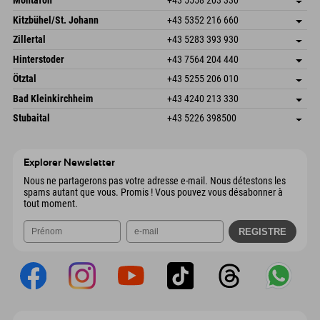
Montafon
+43 5558 203 330
Dorfstr. 127b
Enregistrer l'adresse
Kitzbühel/St. Johann
+43 5352 216 660
6793 Gaschurn/Montafon
Informations d'arrivée
Speckbacherstraße 87
Enregistrer l'adresse
Autriche
Réservation
Zillertal
+43 5283 393 930
6380 St. Johann in Tirol
Informations d'arrivée
Envoyer un e-mail
Schmiedau 2
Enregistrer l'adresse
Autriche
Réservation
Hinterstoder
+43 7564 204 440
6272 Kaltenbach im Zillertal
Informations d'arrivée
Envoyer un e-mail
Freizeitpark 10
Enregistrer l'adresse
Autriche
Réservation
Ötztal
+43 5255 206 010
4573 Hinterstoder
Informations d'arrivée
Envoyer un e-mail
Gscheat 14
Enregistrer l'adresse
Autriche
Réservation
Bad Kleinkirchheim
+43 4240 213 330
6441 Umhausen
Informations d'arrivée
Envoyer un e-mail
Dorfstraße 24
Enregistrer l'adresse
Autriche
Réservation
Stubaital
+43 5226 398500
9546 Bad Kleinkirchheim
Informations d'arrivée
Envoyer un e-mail
Wiesenweg 6
Enregistrer l'adresse
Autriche
Réservation
6167 Neustift im Stubaital
Informations d'arrivée
Envoyer un e-mail
Autriche
Réservation
Explorer Newsletter
Envoyer un e-mail
Nous ne partagerons pas votre adresse e-mail. Nous détestons les
spams autant que vous. Promis ! Vous pouvez vous désabonner à
tout moment.