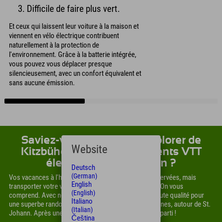
3. Difficile de faire plus vert.
Et ceux qui laissent leur voiture à la maison et
viennent en vélo électrique contribuent
naturellement à la protection de
l'environnement. Grâce à la batterie intégrée,
vous pouvez vous déplacer presque
silencieusement, avec un confort équivalent et
sans aucune émission.
Saviez-vous que l'hôtel Explorer de
Website
Kitzbühel propose d'excellents VTT
électriques à la location ?
Deutsch
(German)
Vos vacances à l'hôtel Explorer de Kitzbühel sont réservées, mais
English
transporter votre vélo vous semble trop compliqué ? On vous
(English)
comprend. Avec nous, louez un VTT électrique de haute qualité pour
Italiano
une superbe randonnée à vélo dans les Alpes tyroliennes, autour de St.
(Italian)
Johann. Après une brève présentation à l'hôtel, c'est parti !
Čeština