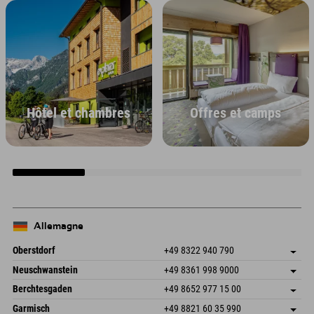
Hôtel et chambres
Offres et camps
Allemagne
Oberstdorf
+49 8322 940 790
An der Breitach 3
Enregistrer l'adresse
Neuschwanstein
+49 8361 998 9000
87538 Fischen I. Allgäu
Informations d'arrivée
An der Riese 45
Enregistrer l'adresse
Allemagne
Réservation
Berchtesgaden
+49 8652 977 15 00
87484 Nesselwang im Allgäu
Informations d'arrivée
Envoyer un e-mail
Hofreitstr. 7
Enregistrer l'adresse
Allemagne
Réservation
Garmisch
+49 8821 60 35 990