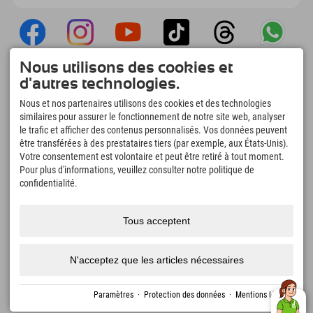
Nous utilisons des cookies et
Explorer App
d'autres technologies.
Téléchargez vos #ExplorerMoments, Mon
Nous et nos partenaires utilisons des cookies et des technologies
Explorer à emporter avec aperçu de vos
similaires pour assurer le fonctionnement de notre site web, analyser
réservations, liste de choses à faire, aperçu
le trafic et afficher des contenus personnalisés. Vos données peuvent
des restaurants et bien plus encore.
Téléchargez-le maintenant !
être transférées à des prestataires tiers (par exemple, aux États-Unis).
Votre consentement est volontaire et peut être retiré à tout moment.
Pour plus d'informations, veuillez consulter notre politique de
L'heure des moments d'exploration
confidentialité.
166
4.634
km
Lacs de montagne et
Pistes de ski et de
Tous acceptent
piscines d'aventure
snowboard
8.991
km
97
%
Sentiers de randonnée et
Nos clients nous
N'acceptez que les articles nécessaires
d'alpinisme
recommandent
Paramètres
·
Protection des données
·
Mentions légales