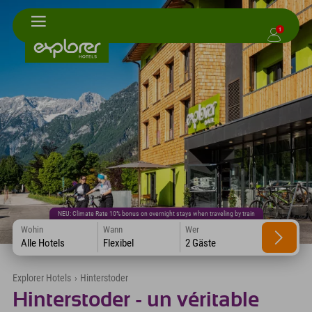
1
NEU: Climate Rate 10% bonus on overnight stays when traveling by train
Wohin
Wann
Wer
Alle Hotels
Flexibel
2 Gäste
Explorer Hotels
›
Hinterstoder
Hinterstoder - un véritable