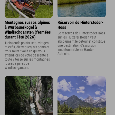
Montagnes russes alpines
Réservoir de Hinterstoder-
à Wurbauerkogel à
Höss
Windischgarsten (fermées
Le réservoir de Hinterstoder-Höss
durant l'été 2026)
sur les Hutterer Böden vaut
absolument le détour et constitue
Trois ronds-points, sept virages
une destination d'excursion
relevés, dix vagues, six ponts et
incontournable en Haute-
trois sauts : voilà ce qui vous
Autriche.
attend lors de votre descente à
toute vitesse sur les montagnes
russes alpines de
Windischgarsten.