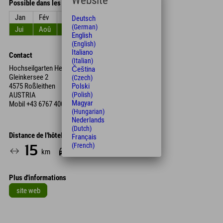
Website
Possible dans les mois
Jan
Fév
Mar
Avr
Mai
Jun
Deutsch
(German)
Jui
Aoû
Sep
Oct
Nov
Déc
English
(English)
Italiano
Contact
(Italian)
Hochseilgarten Hexenkessel - Fels Hochseilgarten
Čeština
Gleinkersee 2
(Czech)
4575 Roßleithen
Polski
AUSTRIA
(Polish)
Magyar
Mobil
+43 6767 400 250
(Hungarian)
Nederlands
(Dutch)
Distance de l'hôtel
Français
(French)
15
18
km
Min.
Plus d'informations
site web
Leaflet
| Map data © OpenStreetMap contributors