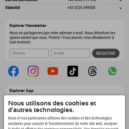
6441 Umhausen
Informations d'arrivée
Envoyer un e-mail
Dorfstraße 24
Enregistrer l'adresse
Autriche
Réservation
Stubaital
+43 5226 398500
9546 Bad Kleinkirchheim
Informations d'arrivée
Envoyer un e-mail
Wiesenweg 6
Enregistrer l'adresse
Autriche
Réservation
6167 Neustift im Stubaital
Informations d'arrivée
Envoyer un e-mail
Autriche
Réservation
Explorer Newsletter
Envoyer un e-mail
Nous ne partagerons pas votre adresse e-mail. Nous détestons les
spams autant que vous. Promis ! Vous pouvez vous désabonner à
tout moment.
Explorer App
Téléchargez vos #ExplorerMoments, Mon
Explorer à emporter avec aperçu de vos
Nous utilisons des cookies et
réservations, liste de choses à faire, aperçu
d'autres technologies.
des restaurants et bien plus encore.
Téléchargez-le maintenant !
Nous et nos partenaires utilisons des cookies et des technologies
similaires pour assurer le fonctionnement de notre site web, analyser