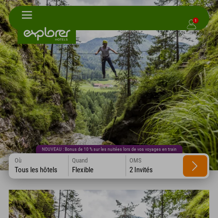
1
NOUVEAU : Bonus de 10 % sur les nuitées lors de vos voyages en train
Où
Quand
OMS
Tous les hôtels
Flexible
2 Invités