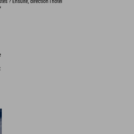
es ? Ensuite, direction l'hôtel
*
e
t