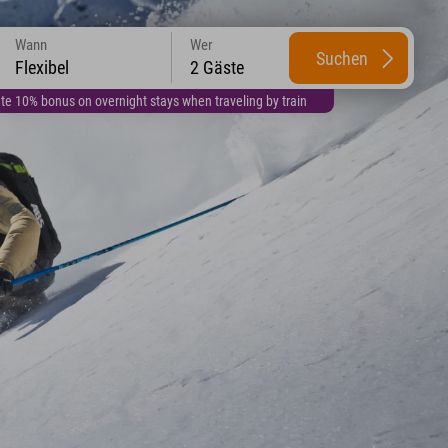
Wann
Wer
Suchen
Flexibel
2 Gäste
te 10% bonus on overnight stays when traveling by train