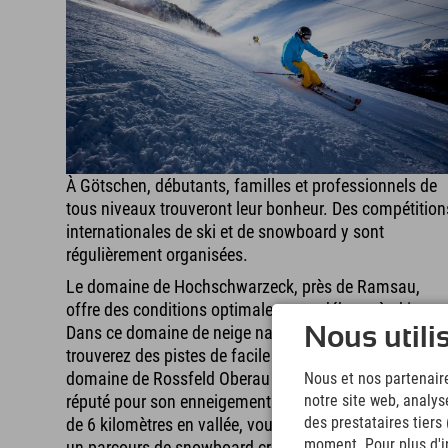
À Götschen, débutants, familles et professionnels de
tous niveaux trouveront leur bonheur. Des compétition
internationales de ski et de snowboard y sont
régulièrement organisées.
Le domaine de Hochschwarzeck, près de Ramsau,
offre des conditions optimales pour débuter à ski.
Dans ce domaine de neige naturelle pure, vous
Nous utili
trouverez des pistes de facile à intermédiaire. Le
domaine de Rossfeld Oberau est particulièrement
Nous et nos partenaire
réputé pour son enneigement naturel. Outre une piste
notre site web, analys
des prestataires tiers
de 6 kilomètres en vallée, vous y trouverez également
moment. Pour plus d'in
un parcours de snowboard cross.