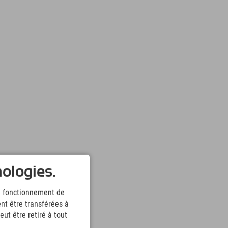
nologies.
le fonctionnement de
nt être transférées à
ut être retiré à tout