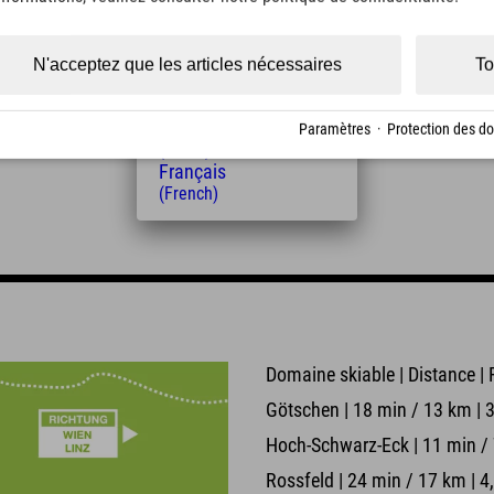
(Czech)
n
Polski
(Polish)
N'acceptez que les articles nécessaires
To
Magyar
(Hungarian)
e
Nederlands
Paramètres
·
Protection des d
(Dutch)
Français
(French)
Domaine skiable | Distance | 
Götschen | 18 min / 13 km | 
Hoch-Schwarz-Eck | 11 min / 7
Rossfeld | 24 min / 17 km | 4