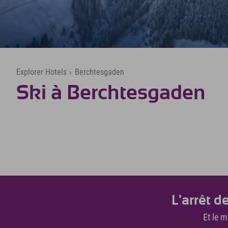
Explorer Hotels
›
Berchtesgaden
Ski à Berchtesgaden
L'arrêt d
Et le m