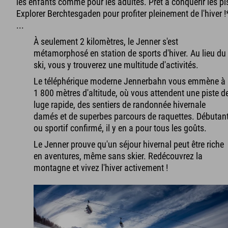
les enfants comme pour les adultes. Prêt à conquérir les pist
Explorer Berchtesgaden pour profiter pleinement de l'hiver !
...
À seulement 2 kilomètres, le Jenner s'est
métamorphosé en station de sports d'hiver. Au lieu du
ski, vous y trouverez une multitude d'activités.
Le téléphérique moderne Jennerbahn vous emmène à
1 800 mètres d'altitude, où vous attendent une piste d
luge rapide, des sentiers de randonnée hivernale
damés et de superbes parcours de raquettes. Débutan
ou sportif confirmé, il y en a pour tous les goûts.
Le Jenner prouve qu'un séjour hivernal peut être riche
en aventures, même sans skier. Redécouvrez la
montagne et vivez l'hiver activement !