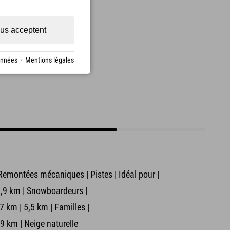
us acceptent
onnées
·
Mentions légales
Remontées mécaniques | Pistes | Idéal pour |
3,9 km | Snowboardeurs |
 km | 5,5 km | Familles |
,9 km | Neige naturelle