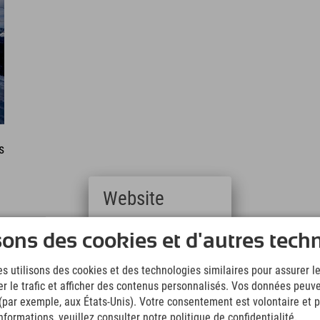
s
Website
Deutsch
sons des cookies et d'autres tech
(German)
English
s utilisons des cookies et des technologies similaires pour assurer 
(English)
er le trafic et afficher des contenus personnalisés. Vos données peuve
Italiano
(Italian)
 (par exemple, aux États-Unis). Votre consentement est volontaire et pe
Čeština
formations, veuillez consulter notre politique de confidentialité.