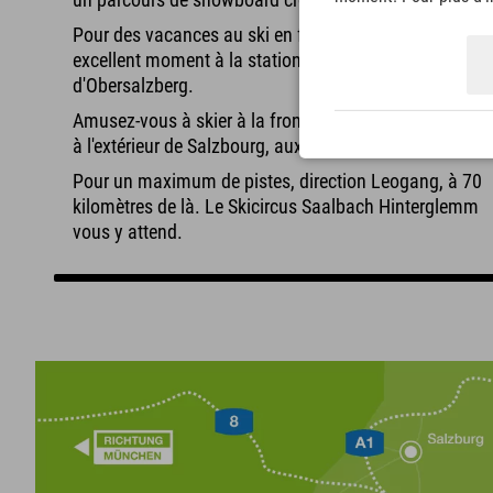
Pour des vacances au ski en famille, vous passerez u
excellent moment à la station familiale abordable
d'Obersalzberg.
Amusez-vous à skier à la frontière des États-Unis, just
à l'extérieur de Salzbourg, aux Zinkenlifts – Dürrnberg.
Pour un maximum de pistes, direction Leogang, à 70
kilomètres de là. Le Skicircus Saalbach Hinterglemm
vous y attend.