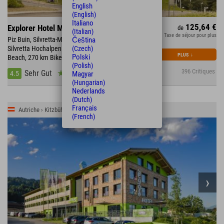
English
(English)
Italiano
125,64 €
Explorer Hotel Montafon
de
(Italian)
Taxe de séjour pour plus
Piz Buin, Silvretta-Montafon mit 300 km Skipiste •
Čeština
Silvretta Hochalpenstraße • direkt am Mountain
(Czech)
PLUS
↓
Polski
Beach, 270 km Bikestrecke
(Polish)
396 Critiques
Sehr Gut
4.5
Magyar
(Hungarian)
Nederlands
(Dutch)
Français
Autriche › Kitzbühler Alpen › St. Johann
(French)