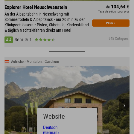
134,64 €
Explorer Hotel Neuschwanstein
de
Taxe de séjour pour plus
An der Alpspitzbahn in Nesselwang mit
Sommerrodeln & Alpspitzkick • nur 20 min zu den
PLUS
↓
Königsschlössern • Pisten, Skischule, Kinderskiland
& täglich Nachtskifahren direkt am Hotel
945 Critiques
Sehr Gut
4.4
Autriche › Montafon › Gaschurn
Website
Deutsch
(German)