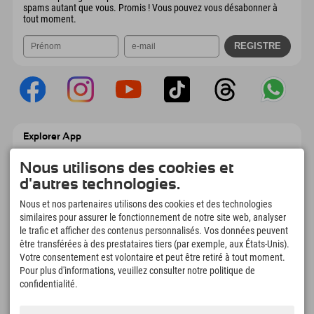
spams autant que vous. Promis ! Vous pouvez vous désabonner à
tout moment.
Explorer App
Téléchargez vos #ExplorerMoments, Mon
Explorer à emporter avec aperçu de vos
Nous utilisons des cookies et
réservations, liste de choses à faire, aperçu
d'autres technologies.
des restaurants et bien plus encore.
Téléchargez-le maintenant !
Nous et nos partenaires utilisons des cookies et des technologies
similaires pour assurer le fonctionnement de notre site web, analyser
le trafic et afficher des contenus personnalisés. Vos données peuvent
L'heure des moments d'exploration
être transférées à des prestataires tiers (par exemple, aux États-Unis).
166
4.634
km
Votre consentement est volontaire et peut être retiré à tout moment.
Pour plus d'informations, veuillez consulter notre politique de
Lacs de montagne et
Pistes de ski et de
piscines d'aventure
snowboard
confidentialité.
8.991
km
97
%