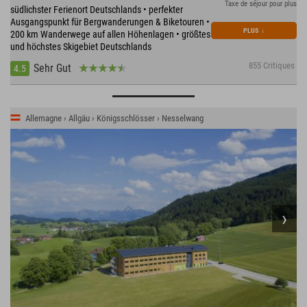
Taxe de séjour pour plus
südlichster Ferienort Deutschlands • perfekter
Ausgangspunkt für Bergwanderungen & Biketouren •
PLUS
↓
200 km Wanderwege auf allen Höhenlagen • größtes
und höchstes Skigebiet Deutschlands
855 Critiques
Sehr Gut
4.5
Allemagne › Allgäu › Königsschlösser › Nesselwang