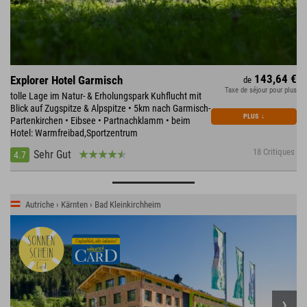
143,64 €
Explorer Hotel Garmisch
de
Taxe de séjour pour plus
tolle Lage im Natur- & Erholungspark Kuhflucht mit
Blick auf Zugspitze & Alpspitze • 5km nach Garmisch-
PLUS
↓
Partenkirchen • Eibsee • Partnachklamm • beim
Hotel: Warmfreibad,Sportzentrum
18 Critiques
Sehr Gut
4.7
Autriche › Kärnten › Bad Kleinkirchheim