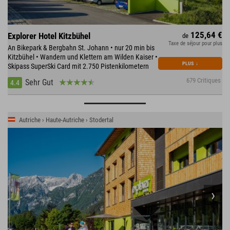
125,64 €
Explorer Hotel Kitzbühel
de
Taxe de séjour pour plus
An Bikepark & Bergbahn St. Johann • nur 20 min bis
Kitzbühel • Wandern und Klettern am Wilden Kaiser •
PLUS
↓
Skipass SuperSki Card mit 2.750 Pistenkilometern
679 Critiques
Sehr Gut
4.4
Autriche › Haute-Autriche › Stodertal