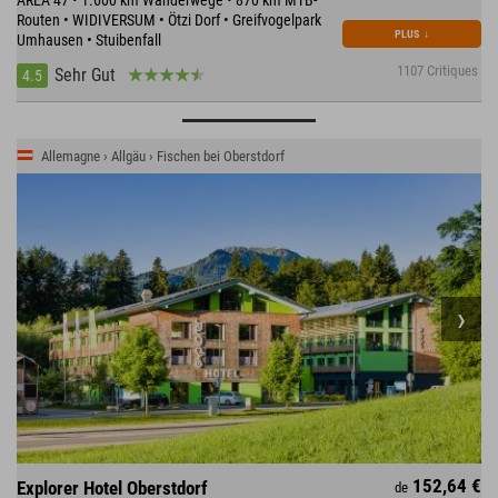
AREA 47 • 1.600 km Wanderwege • 870 km MTB-
Routen • WIDIVERSUM • Ötzi Dorf • Greifvogelpark
PLUS
↓
Umhausen • Stuibenfall
1107 Critiques
Sehr Gut
4.5
Allemagne › Allgäu › Fischen bei Oberstdorf
152,64 €
Explorer Hotel Oberstdorf
de