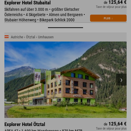
125,64 €
Explorer Hotel Stubaital
de
Taxe de séjour pour plus
Skifahren auf über 3.000 m • größter Gletscher
Österreichs • 4 Skigebiete • Almen und Bergseen •
PLUS
↓
Stubaier Höhenweg • Bikepark Schlick 2000
Autriche › Ötztal › Umhausen
125,64 €
Explorer Hotel Ötztal
de
Taxe de séjour pour plus