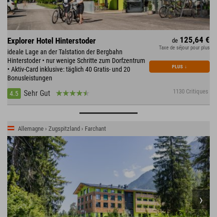
125,64 €
Explorer Hotel Hinterstoder
de
Taxe de séjour pour plus
ideale Lage an der Talstation der Bergbahn
Hinterstoder • nur wenige Schritte zum Dorfzentrum
PLUS
↓
• Aktiv-Card inklusive: täglich 40 Gratis- und 20
Bonusleistungen
1130 Critiques
Sehr Gut
4.5
Allemagne › Zugspitzland › Farchant