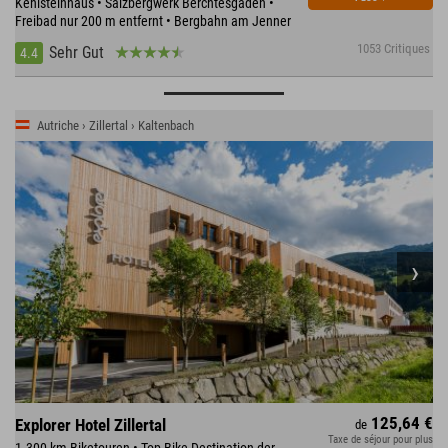
Kehlsteinhaus • Salzbergwerk Berchtesgaden •
Freibad nur 200 m entfernt • Bergbahn am Jenner
1053 Critiques
Sehr Gut
4.4
Autriche › Zillertal › Kaltenbach
125,64 €
Explorer Hotel Zillertal
de
Taxe de séjour pour plus
1.300 km Biketouren • Top-Bike Destination der