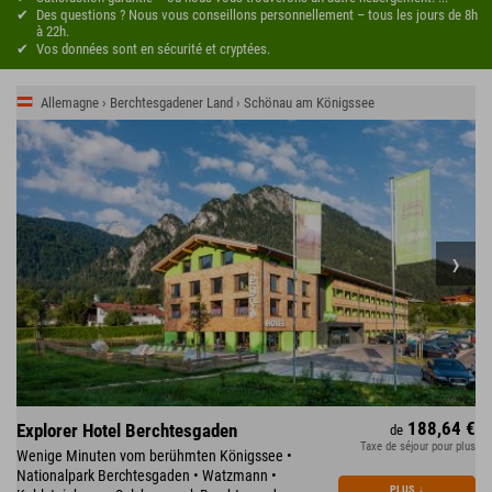
Des questions ? Nous vous conseillons personnellement – tous les jours de 8h
à 22h.
Vos données sont en sécurité et cryptées.
Allemagne › Berchtesgadener Land › Schönau am Königssee
188,64 €
Explorer Hotel Berchtesgaden
de
Taxe de séjour pour plus
Wenige Minuten vom berühmten Königssee •
Nationalpark Berchtesgaden • Watzmann •
PLUS
↓