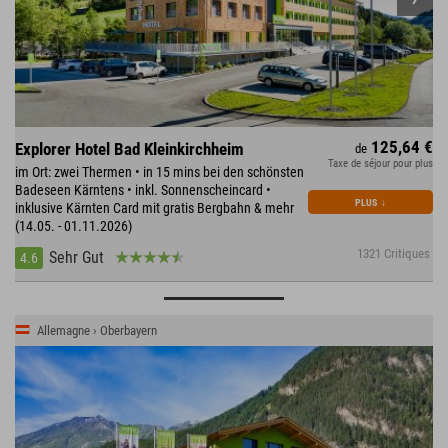
125,64 €
Explorer Hotel Bad Kleinkirchheim
de
Taxe de séjour pour plus
im Ort: zwei Thermen • in 15 mins bei den schönsten
Badeseen Kärntens • inkl. Sonnenscheincard •
PLUS
↓
inklusive Kärnten Card mit gratis Bergbahn & mehr
(14.05. - 01.11.2026)
1321 Critiques
Sehr Gut
4.6
Allemagne › Oberbayern