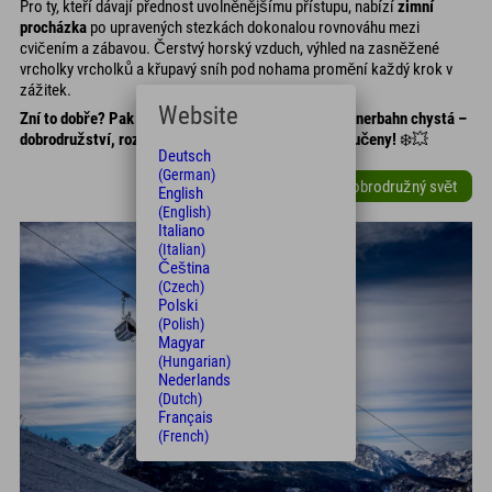
Pro ty, kteří dávají přednost uvolněnějšímu přístupu, nabízí
zimní
procházka
po upravených stezkách dokonalou rovnováhu mezi
cvičením a zábavou. Čerstvý horský vzduch, výhled na zasněžené
vrcholky vrcholků a křupavý sníh pod nohama promění každý krok v
zážitek.
Website
Zní to dobře? Pak se přijďte podívat, co pro vás Jennerbahn chystá –
dobrodružství, rozmanitost a spousta akce jsou zaručeny!
❄️💥
Deutsch
(German)
Jennerův zimní dobrodružný svět
English
(English)
Italiano
(Italian)
Čeština
(Czech)
Polski
(Polish)
Magyar
(Hungarian)
Nederlands
(Dutch)
Français
(French)