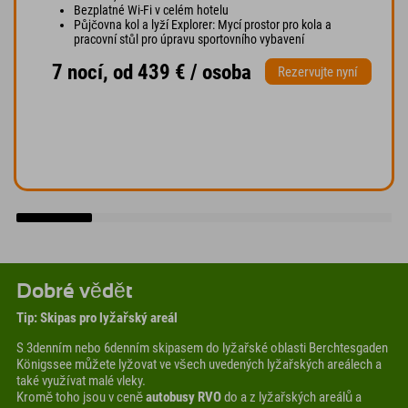
Bezplatné Wi-Fi v celém hotelu
Půjčovna kol a lyží Explorer: Mycí prostor pro kola a
pracovní stůl pro úpravu sportovního vybavení
7 nocí, od 439 € / osoba
Rezervujte nyní
Dobré vědět
Tip: Skipas pro lyžařský areál
S 3denním nebo 6denním skipasem do lyžařské oblasti Berchtesgaden
Königssee můžete lyžovat ve všech uvedených lyžařských areálech a
také využívat malé vleky.
Kromě toho jsou v ceně
autobusy RVO
do a z lyžařských areálů a