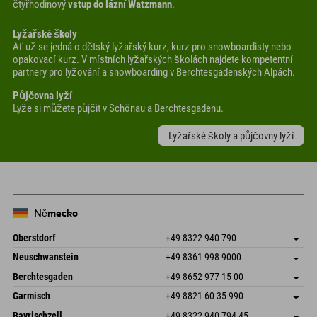
čtyřhodinový
vstup do lázní Watzmann
.
Lyžařské školy
Ať už se jedná o dětský lyžařský kurz, kurz pro snowboardisty nebo
opakovací kurz. V místních lyžařských školách najdete kompetentní
partnery pro lyžování a snowboarding v Berchtesgadenských Alpách.
Půjčovna lyží
Lyže si můžete půjčit v Schönau a Berchtesgadenu.
Lyžařské školy a půjčovny lyží
Německo
Oberstdorf
+49 8322 940 790
An der Breitach 3
Uložit adresu
Neuschwanstein
+49 8361 998 9000
87538 Fischen I. Allgäu
Informace o příjezdu
An der Riese 45
Uložit adresu
Německo
Objednat
Berchtesgaden
+49 8652 977 15 00
87484 Nesselwang im Allgäu
Informace o příjezdu
Odeslat e-mail
Hofreitstr. 7
Uložit adresu
Německo
Objednat
Garmisch
+49 8821 60 35 990
83471 Schönau am Königssee
Informace o příjezdu
Odeslat e-mail
Frickenstraße 22
Uložit adresu
Německo
Objednat
Bayrischzell
+49 8322 940 794 45