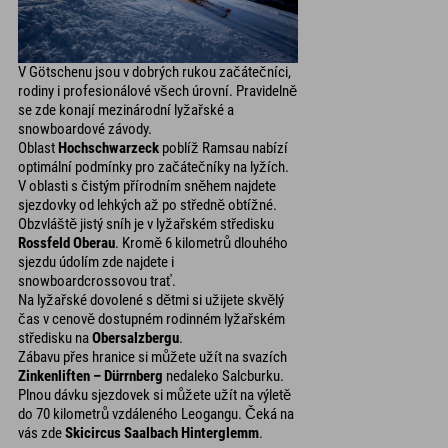
V Götschenu jsou v dobrých rukou začátečníci,
rodiny i profesionálové všech úrovní. Pravidelně
se zde konají mezinárodní lyžařské a
snowboardové závody.
Oblast
Hochschwarzeck
poblíž Ramsau nabízí
optimální podmínky pro začátečníky na lyžích.
V oblasti s čistým přírodním sněhem najdete
sjezdovky od lehkých až po středně obtížné.
Obzvláště jistý sníh je v lyžařském středisku
Rossfeld Oberau
. Kromě 6 kilometrů dlouhého
sjezdu údolím zde najdete i
snowboardcrossovou trať.
Na lyžařské dovolené s dětmi si užijete skvělý
čas v cenově dostupném rodinném lyžařském
středisku na
Obersalzbergu
.
Zábavu přes hranice si můžete užít na svazích
Zinkenliften – Dürrnberg
nedaleko Salcburku.
Plnou dávku sjezdovek si můžete užít na výletě
do 70 kilometrů vzdáleného Leogangu. Čeká na
vás zde
Skicircus Saalbach Hinterglemm
.