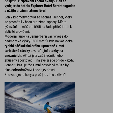
dospělé.
Připraveni zdolat svahy? Pak se
vydejte do hotelu Explorer Hotel Berchtesgaden
a užijte si zimní atmosféru!
Jen 2 kilometry odtud se nachází Jenner, který
se proměnil v horu pro zimní sporty. Místo
lyžování se můžete těšit na řadu příležitostí k
aktivitě a cvičení.
Moderní lanovka Jennerbahn vás vyveze do
nadmořské výšky 1800 metrů, kde na vás čeká
rychlá sáňkařská dráha
,
upravené zimní
turistické stezky
a vzrušující
stezky na
sněžnicích
. Ať už jste začátečník nebo
zkušený sportovec – na své si zde přijde každý.
Jenner ukazuje, že zimní dovolená může být
plná dobrodružství i bez sjezdovek.
Znovuobjevte hory a prožijte zimu aktivně!