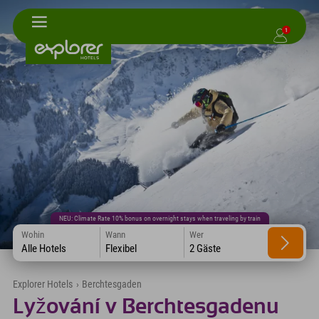
1
NEU: Climate Rate 10% bonus on overnight stays when traveling by train
Wohin
Wann
Wer
Alle Hotels
Flexibel
2 Gäste
Explorer Hotels
›
Berchtesgaden
Lyžování v Berchtesgadenu