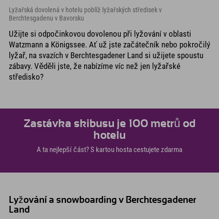
Lyžařská dovolená v hotelu poblíž lyžařských středisek v
Berchtesgadenu v Bavorsku
Užijte si odpočinkovou dovolenou při lyžování v oblasti
Watzmann a Königssee. Ať už jste začátečník nebo pokročilý
lyžař, na svazích v Berchtesgadener Land si užijete spoustu
zábavy. Věděli jste, že nabízíme víc než jen lyžařské
středisko?
Zastávka skibusu je 100 metrů od
hotelu
A ta nejlepší část? S kartou hosta cestujete zdarma
Lyžování a snowboarding v Berchtesgadener
Land