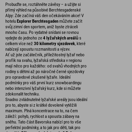
Probuďte se, roztáhněte závěsy – a užijte si
přímý výhled na působivé Berchtesgadenské
Alpy: Zde začíná váš den očekáváním akce! V
hotelu
Explorer Berchtesgaden
můžete začít
svůj zimní den sportem, aniž byste ztráceli
mnoho času. Po vydatné snídani se rovnou
vydejte do jednoho ze
4 lyžařských areálů
s
celkem více než
30 kilometry sjezdovek
, které
nabízejí spoustu rozmanitosti a výzev.
Ať už jste začátečník, příležitostný lyžař nebo
profík na svahu, lyžařská střediska v regionu
mají něco pro každého: od svahů vhodných pro
rodiny s dětmi až po náročné černé sjezdovky
pro opravdové zkušené lyžaře. Ideální
podmínky pro váš první kurz snowboardingu
nebo intenzivní lyžařský kurz, kde si můžete
zdokonalit techniku.
Snadno zvládnutelné lyžařské areály jsou ideální
pro to, abyste si z krátké dovolené vytěžili
maximum. Plná koncentrace na to, na čem
záleží: pohyb, rychlost a spousta zábavy na
sněhu. Tato část Bavorska nabízí pro to vše
perfektní podmínky, a to jak pro děti, tak pro