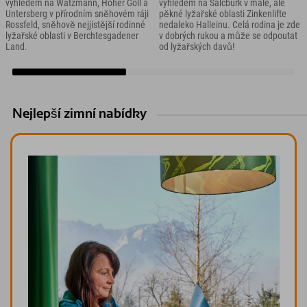
výhledem na Watzmann, Hoher Göll a
výhledem na Salcburk v malé, ale
Untersberg v přírodním sněhovém ráji
pěkné lyžařské oblasti Zinkenlifte
Rossfeld, sněhově nejjistější rodinné
nedaleko Halleinu. Celá rodina je zde
lyžařské oblasti v Berchtesgadener
v dobrých rukou a může se odpoutat
Land.
od lyžařských davů!
Nejlepší zimní nabídky