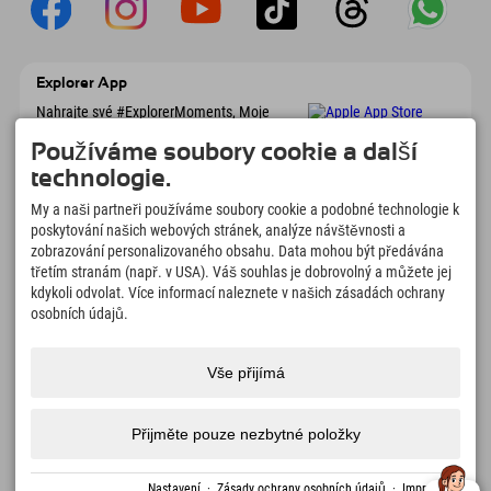
Explorer App
Nahrajte své #ExplorerMoments, Moje
Explorer To Go s přehledem rezervací,
seznamem míst, která chcete navštívit,
Používáme soubory cookie a další
přehledem restaurací a mnoha dalšími
technologie.
věcmi. Stáhněte si hned!
My a naši partneři používáme soubory cookie a podobné technologie k
poskytování našich webových stránek, analýze návštěvnosti a
Čas na chvilky objevitelů
zobrazování personalizovaného obsahu. Data mohou být předávána
třetím stranám (např. v USA). Váš souhlas je dobrovolný a můžete jej
166
4.634
km
kdykoli odvolat. Více informací naleznete v našich zásadách ochrany
Horská jezera a
Sjezdovky pro lyžování a
dobrodružné bazény
snowboarding
osobních údajů.
8.991
km
97
%
Stezky pro pěší turistiku a
Naši hosté nás doporučují
Vše přijímá
horolezectví
Přijměte pouze nezbytné položky
Impressum
Ochrana
Přístupnost
tisk
Certifikáty
Volná
Čeština
dat
udržitelnosti
místa
Nastavení
·
Zásady ochrany osobních údajů
·
Impressum