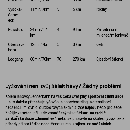
Götschen
18min/13km
3
9 km
Snowboardista
Vysoká-
11min/7km
5
5 km
rodiny
černý-
eck
Rossfeld
24 min/17
4
9 km
Přírodní sníh
km
milenec/milenkyně
Obersalz-
12min/7km
5
3 km
děti
hora
Leogang
60min/70km
70
270 km
Sjezdoví šílenci
Lyžování není tvůj šálek kávy? Žádný problém!
Kolem lanovky Jennerbahn na vás čeká svět plný
sportovní zimní akce
– a to daleko přesahuje lyžování a snowboarding. Adrenalinoví
nadšenci i milovníci outdoorových aktivit si zde najdou něco pro sebe:
Zažijte vzrušení při jízdě zasněženými zatáčkami na
rychlé
sáňkařské dráze „Jennerhex“
, nebo se připravte na skutečný zážitek z
přírody při projížďce nedotčenou zimní krajinou na
sněžnicích
.