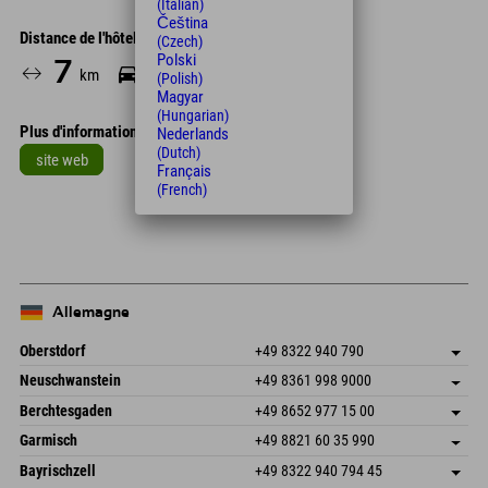
(Italian)
Čeština
Distance de l'hôtel
(Czech)
Polski
7
12
km
Min.
(Polish)
Magyar
(Hungarian)
Plus d'informations
Nederlands
(Dutch)
site web
Français
(French)
Leaflet
| Map data © OpenStreetMap contributors
+
−
Allemagne
Oberstdorf
+49 8322 940 790
An der Breitach 3
Enregistrer l'adresse
Neuschwanstein
+49 8361 998 9000
87538 Fischen I. Allgäu
Informations d'arrivée
An der Riese 45
Enregistrer l'adresse
Allemagne
Réservation
Berchtesgaden
+49 8652 977 15 00
87484 Nesselwang im Allgäu
Informations d'arrivée
Envoyer un e-mail
Hofreitstr. 7
Enregistrer l'adresse
Allemagne
Réservation
Garmisch
+49 8821 60 35 990
83471 Schönau am Königssee
Informations d'arrivée
Envoyer un e-mail
Frickenstraße 22
Enregistrer l'adresse
Allemagne
Réservation
Bayrischzell
+49 8322 940 794 45
82490 Farchant
Informations d'arrivée
Envoyer un e-mail