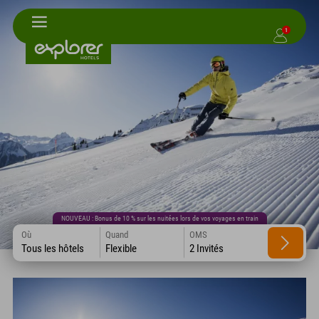
1
NOUVEAU : Bonus de 10 % sur les nuitées lors de vos voyages en train
Où
Quand
OMS
Tous les hôtels
Flexible
2 Invités