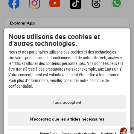
Explorer App
Téléchargez vos #ExplorerMoments, Mon
Explorer à emporter avec aperçu de vos
Nous utilisons des cookies et
réservations, liste de choses à faire, aperçu
d'autres technologies.
des restaurants et bien plus encore.
Téléchargez-le maintenant !
Nous et nos partenaires utilisons des cookies et des technologies
similaires pour assurer le fonctionnement de notre site web, analyser
le trafic et afficher des contenus personnalisés. Vos données peuvent
L'heure des moments d'exploration
être transférées à des prestataires tiers (par exemple, aux États-Unis).
166
4.634
km
Votre consentement est volontaire et peut être retiré à tout moment.
Pour plus d'informations, veuillez consulter notre politique de
Lacs de montagne et
Pistes de ski et de
piscines d'aventure
snowboard
confidentialité.
8.991
km
97
%
Sentiers de randonnée et
Nos clients nous
Tous acceptent
d'alpinisme
recommandent
N'acceptez que les articles nécessaires
Mentions
Protection
Accessibilité
presse
Certificats
Emplois
Françai
légales
des
de