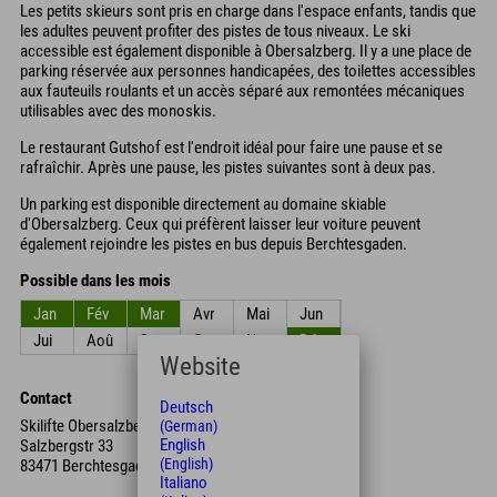
Les petits skieurs sont pris en charge dans l'espace enfants, tandis que
les adultes peuvent profiter des pistes de tous niveaux. Le ski
accessible est également disponible à Obersalzberg. Il y a une place de
parking réservée aux personnes handicapées, des toilettes accessibles
aux fauteuils roulants et un accès séparé aux remontées mécaniques
utilisables avec des monoskis.
Le restaurant Gutshof est l'endroit idéal pour faire une pause et se
rafraîchir. Après une pause, les pistes suivantes sont à deux pas.
Un parking est disponible directement au domaine skiable
d'Obersalzberg. Ceux qui préfèrent laisser leur voiture peuvent
également rejoindre les pistes en bus depuis Berchtesgaden.
Possible dans les mois
Jan
Fév
Mar
Avr
Mai
Jun
Jui
Aoû
Sep
Oct
Nov
Déc
Website
Contact
Deutsch
Skilifte Obersalzberg GbR
(German)
English
Salzbergstr 33
(English)
83471 Berchtesgaden
Italiano