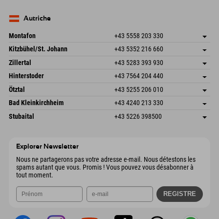
Seebergstr. 17
Enregistrer l'adresse
Allemagne
Réservation
83735 Bayrischzell
Informations d'arrivée
Envoyer un e-mail
Allemagne
Réservation
Autriche
Envoyer un e-mail
Montafon
+43 5558 203 330
Dorfstr. 127b
Enregistrer l'adresse
Kitzbühel/St. Johann
+43 5352 216 660
6793 Gaschurn/Montafon
Informations d'arrivée
Speckbacherstraße 87
Enregistrer l'adresse
Autriche
Réservation
Zillertal
+43 5283 393 930
6380 St. Johann in Tirol
Informations d'arrivée
Envoyer un e-mail
Schmiedau 2
Enregistrer l'adresse
Autriche
Réservation
Hinterstoder
+43 7564 204 440
6272 Kaltenbach im Zillertal
Informations d'arrivée
Envoyer un e-mail
Freizeitpark 10
Enregistrer l'adresse
Autriche
Réservation
Ötztal
+43 5255 206 010
4573 Hinterstoder
Informations d'arrivée
Envoyer un e-mail
Gscheat 14
Enregistrer l'adresse
Autriche
Réservation
Bad Kleinkirchheim
+43 4240 213 330
6441 Umhausen
Informations d'arrivée
Envoyer un e-mail
Dorfstraße 24
Enregistrer l'adresse
Autriche
Réservation
Stubaital
+43 5226 398500
9546 Bad Kleinkirchheim
Informations d'arrivée
Envoyer un e-mail
Wiesenweg 6
Enregistrer l'adresse
Autriche
Réservation
6167 Neustift im Stubaital
Informations d'arrivée
Envoyer un e-mail
Autriche
Réservation
Explorer Newsletter
Envoyer un e-mail
Nous ne partagerons pas votre adresse e-mail. Nous détestons les
spams autant que vous. Promis ! Vous pouvez vous désabonner à
tout moment.