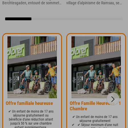
Berchtesgaden, entouré de sommets,
village d'alpinisme de Ramsau, se
de forêts et de la légendaire Forêt
trouve une gorge étroite : la
Enchantée ? Cela peut paraître un
Wimbachklamm.
peu cliché, mais c'est exactement ce
que propose le Hintersee, près de
Ramsau à Berchtesgaden.
Offre familiale heureuse
Offre Famille Heureuse - 1
Chambre
✔ Un enfant de moins de 17 ans
séjourne gratuitement ou
✔ Un enfant de moins de 17 ans
bénéficie d'une réduction allant
séjourne gratuitement
jusqu'à 50 % sur une chambre
✔
✔ Séjour minimum d'une nuit
enfant supplémentaire.