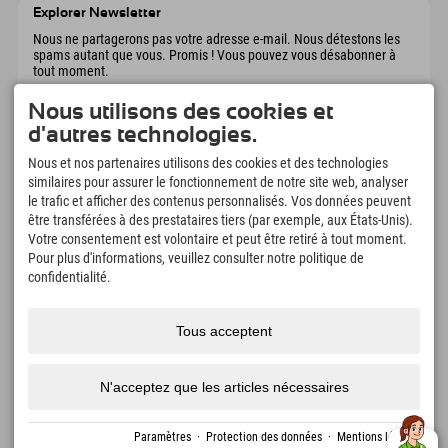
Autriche
Réservation
Explorer Newsletter
Envoyer un e-mail
Nous ne partagerons pas votre adresse e-mail. Nous détestons les
spams autant que vous. Promis ! Vous pouvez vous désabonner à
tout moment.
Nous utilisons des cookies et
d'autres technologies.
Nous et nos partenaires utilisons des cookies et des technologies
similaires pour assurer le fonctionnement de notre site web, analyser
le trafic et afficher des contenus personnalisés. Vos données peuvent
être transférées à des prestataires tiers (par exemple, aux États-Unis).
Votre consentement est volontaire et peut être retiré à tout moment.
Explorer App
Pour plus d'informations, veuillez consulter notre politique de
Téléchargez vos #ExplorerMoments, Mon
confidentialité.
Explorer à emporter avec aperçu de vos
réservations, liste de choses à faire, aperçu
des restaurants et bien plus encore.
Téléchargez-le maintenant !
Tous acceptent
L'heure des moments d'exploration
N'acceptez que les articles nécessaires
166
4.634
km
Lacs de montagne et
Pistes de ski et de
Paramètres
·
Protection des données
·
Mentions légales
piscines d'aventure
snowboard