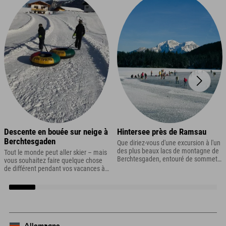
Descente en bouée sur neige à
Hintersee près de Ramsau
Berchtesgaden
Que diriez-vous d'une excursion à l'un
des plus beaux lacs de montagne de
Tout le monde peut aller skier – mais
Berchtesgaden, entouré de sommets,
vous souhaitez faire quelque chose
de forêts et de la légendaire Forêt
de différent pendant vos vacances à
Enchantée ? Cela peut paraître un
Berchtesgaden ? Alors pourquoi ne
peu cliché, mais c'est exactement ce
pas essayer la luge sur neige ? Le
que propose le Hintersee, près de
principe est simple : dévalez une
Ramsau à Berchtesgaden.
piste damée ou une piste
spécialement aménagée sur une
grande bouée en caoutchouc.