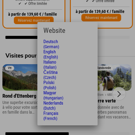
✔
✔ Offre limitée
✔
✔ Offre limitée
à partir de 139,60 € / famille
à partir de 139,60 € / famille
Réservez maintenant
Réservez maintenant
Website
Deutsch
(German)
English
Visites pour les familles
(English)
Italiano
(Italian)
Randonnée
Vtt
Randonnée
Čeština
(Czech)
Polski
(Polish)
Magyar
↔ 7,6 km
↕ 220 hm
mittel
↔ 6,8 km
↕ 680 hm
mittel
Rond d'Ettenberg
(Hungarian)
Fischunkelalm à
Pierre verte
Une superbe excursion
Nederlands
Obersee
à vélo pour votre sortie
Randonnée avec de
(Dutch)
en famille dans la
superbes panoramas
Explorez d'abord l'eau,
Français
région de
pendant vos vacances
puis à pied lors de vos
(French)
Berchtesgaden
d'été à Berchtesgaden
vacances de randonnée
au départ de l'Explorer
dans la région de
Hotel Berchtesgaden
Berchtesgaden.