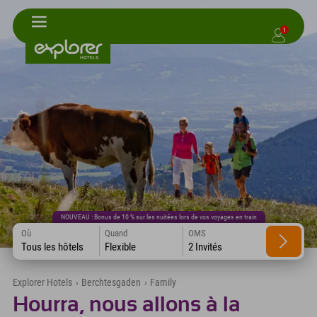
1
NOUVEAU : Bonus de 10 % sur les nuitées lors de vos voyages en train
Où
Quand
OMS
Tous les hôtels
Flexible
2 Invités
Explorer Hotels
›
Berchtesgaden
›
Family
Hourra, nous allons à la