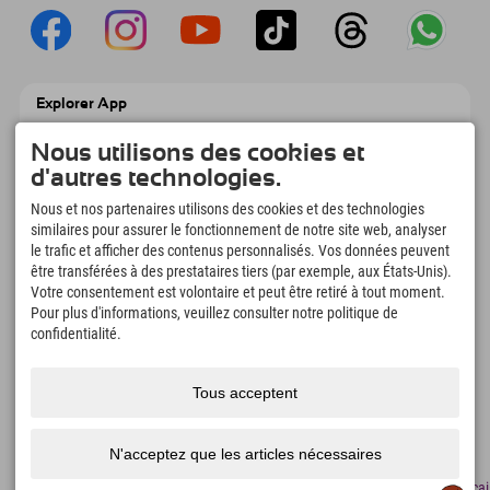
Explorer App
Téléchargez vos #ExplorerMoments, Mon
Explorer à emporter avec aperçu de vos
Nous utilisons des cookies et
réservations, liste de choses à faire, aperçu
d'autres technologies.
des restaurants et bien plus encore.
Téléchargez-le maintenant !
Nous et nos partenaires utilisons des cookies et des technologies
similaires pour assurer le fonctionnement de notre site web, analyser
le trafic et afficher des contenus personnalisés. Vos données peuvent
L'heure des moments d'exploration
être transférées à des prestataires tiers (par exemple, aux États-Unis).
166
4.634
km
Votre consentement est volontaire et peut être retiré à tout moment.
Pour plus d'informations, veuillez consulter notre politique de
Lacs de montagne et
Pistes de ski et de
piscines d'aventure
snowboard
confidentialité.
8.991
km
97
%
Sentiers de randonnée et
Nos clients nous
Tous acceptent
d'alpinisme
recommandent
N'acceptez que les articles nécessaires
Mentions
Protection
Accessibilité
presse
Certificats
Emplois
Françai