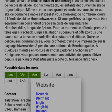
niveaux, ainsi que
deux téléskis et un télésiège
. Au jardin des skieurs
de l'école de ski de Hochschwarzeck, les enfants découvrent le ski de
façon ludique. Même si vous avez grandi et souhaitez vous initier au
ski, ce domaine skiable est idéal et vous trouverez de nombreux cours
à l'école de ski de Hochschwarzeck. Si vous préférez la luge, vous êtes
également au bon endroit grâce à la piste de luge naturelle
Hirscheckblitz, longue de 2,4 km. Pour un moment de détente, prenez le
télésiège Hirscheck jusqu'à la station supérieure et offrez-vous une
pause sur la terrasse ensoleillée du restaurant d'altitude. Outre de
délicieuses gourmandises, vous profiterez d'une vue imprenable sur le
paysage hivernal des Alpes du parc national de Berchtesgaden. À
quelques minutes en voiture de l'hôtel Explorer à Schönau am
Königssee, vous pouvez commencer vos activités de sports d'hiver
depuis le parking gratuit situé juste à côté du télésiège Hirscheck.
Possible dans les mois
Jan
Fév
Mar
Avr
Mai
Jun
Jui
Aoû
Sep
Oct
Nov
Déc
Website
Contact
Deutsch
(German)
Talstation Hirscheck Sesselbahn
English
Schwarzecker Straße 80
(English)
83486 Ramsau
Italiano