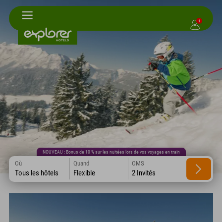
1
NOUVEAU : Bonus de 10 % sur les nuitées lors de vos voyages en train
Où
Quand
OMS
Tous les hôtels
Flexible
2 Invités