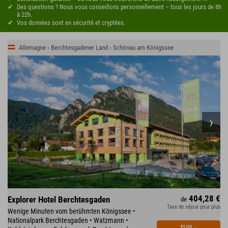
Des questions ? Nous vous conseillons personnellement – tous les jours de 8h
à 22h.
Vos données sont en sécurité et cryptées.
Allemagne › Berchtesgadener Land › Schönau am Königssee
404,28 €
Explorer Hotel Berchtesgaden
de
Taxe de séjour pour plus
Wenige Minuten vom berühmten Königssee •
Nationalpark Berchtesgaden • Watzmann •
PLUS
↓