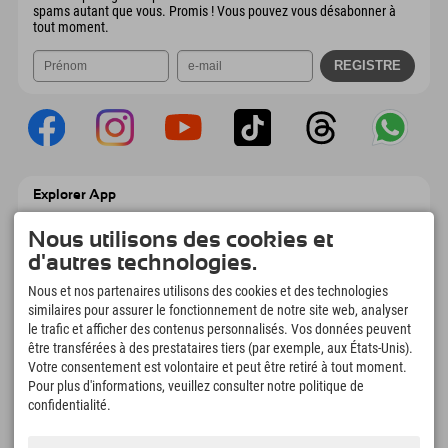
spams autant que vous. Promis ! Vous pouvez vous désabonner à
tout moment.
Explorer App
Téléchargez vos #ExplorerMoments, Mon
Explorer à emporter avec aperçu de vos
Nous utilisons des cookies et
réservations, liste de choses à faire, aperçu
d'autres technologies.
des restaurants et bien plus encore.
Téléchargez-le maintenant !
Nous et nos partenaires utilisons des cookies et des technologies
similaires pour assurer le fonctionnement de notre site web, analyser
le trafic et afficher des contenus personnalisés. Vos données peuvent
L'heure des moments d'exploration
être transférées à des prestataires tiers (par exemple, aux États-Unis).
166
4.634
km
Votre consentement est volontaire et peut être retiré à tout moment.
Pour plus d'informations, veuillez consulter notre politique de
Lacs de montagne et
Pistes de ski et de
piscines d'aventure
snowboard
confidentialité.
8.991
km
97
%