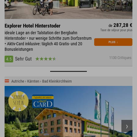
287,28 €
Explorer Hotel Hinterstoder
de
Taxe de séjour pour plus
ideale Lage an der Talstation der Bergbahn
Hinterstoder • nur wenige Schritte zum Dorfzentrum
PLUS
↓
• Aktiv-Card inklusive: täglich 40 Gratis- und 20
Bonusleistungen
1130 Critiques
Sehr Gut
4.5
Autriche › Kärnten › Bad Kleinkirchheim