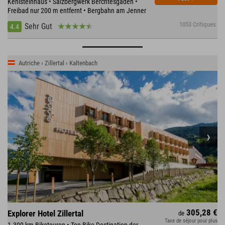
Kehlsteinhaus • Salzbergwerk Berchtesgaden •
Freibad nur 200 m entfernt • Bergbahn am Jenner
1053 Critiques
Sehr Gut
4.4
Autriche › Zillertal › Kaltenbach
305,28 €
Explorer Hotel Zillertal
de
Taxe de séjour pour plus
1.300 km Biketouren • Top-Bike Destination der