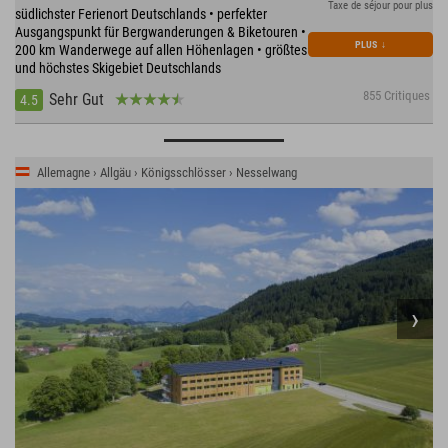
Taxe de séjour pour plus
südlichster Ferienort Deutschlands • perfekter
Ausgangspunkt für Bergwanderungen & Biketouren •
PLUS
↓
200 km Wanderwege auf allen Höhenlagen • größtes
und höchstes Skigebiet Deutschlands
855 Critiques
Sehr Gut
4.5
Allemagne › Allgäu › Königsschlösser › Nesselwang