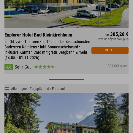
305,28 €
Explorer Hotel Bad Kleinkirchheim
de
Taxe de séjour pour plus
im Ort: zwei Thermen • in 15 mins bei den schönsten
Badeseen Kärntens • inkl. Sonnenscheincard •
PLUS
↓
inklusive Kärnten Card mit gratis Bergbahn & mehr
(14.05. - 01.11.2026)
1321 Critiques
Sehr Gut
4.6
Allemagne › Zugspitzland › Farchant