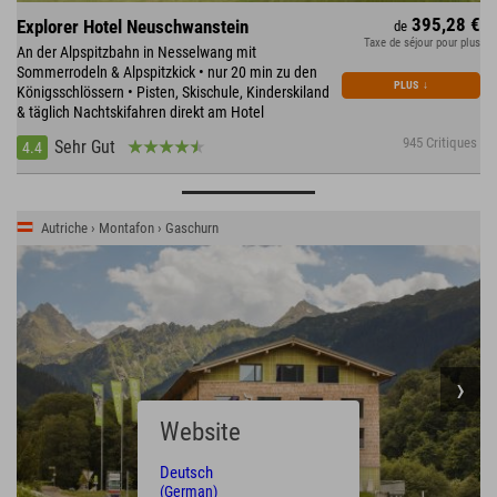
395,28 €
Explorer Hotel Neuschwanstein
de
Taxe de séjour pour plus
An der Alpspitzbahn in Nesselwang mit
Sommerrodeln & Alpspitzkick • nur 20 min zu den
PLUS
↓
Königsschlössern • Pisten, Skischule, Kinderskiland
& täglich Nachtskifahren direkt am Hotel
945 Critiques
Sehr Gut
4.4
Autriche › Montafon › Gaschurn
Website
Deutsch
(German)