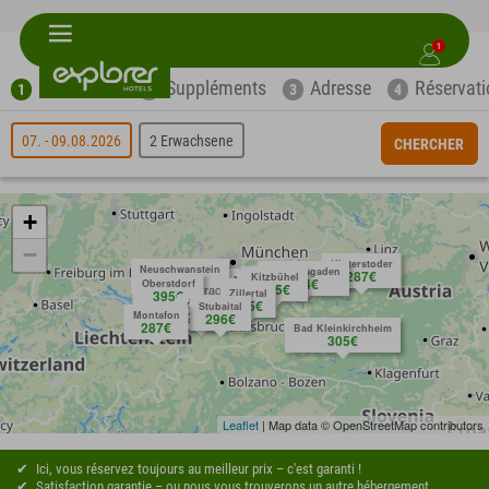
1
Recherche
Suppléments
Adresse
Réservati
1
2
3
4
07. - 09.08.2026
2 Erwachsene
CHERCHER
+
−
Hinterstoder
Neuschwanstein
Berchtesgaden
287€
Kitzbühel
Anfragen
395€
404€
Oberstdorf
305€
Anfragen
395€
Zillertal
305€
Ötztal
Stubaital
Montafon
287€
296€
287€
Bad Kleinkirchheim
305€
Leaflet
| Map data © OpenStreetMap contributors
Ici, vous réservez toujours au meilleur prix – c'est garanti !
Satisfaction garantie – ou nous vous trouverons un autre hébergement. ...