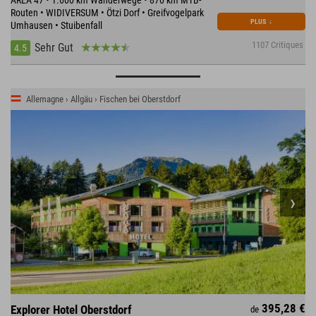
AREA 47 • 1.600 km Wanderwege • 870 km MTB-
Routen • WIDIVERSUM • Ötzi Dorf • Greifvogelpark
PLUS
↓
Umhausen • Stuibenfall
1107 Critiques
Sehr Gut
4.5
Allemagne › Allgäu › Fischen bei Oberstdorf
395,28 €
Explorer Hotel Oberstdorf
de