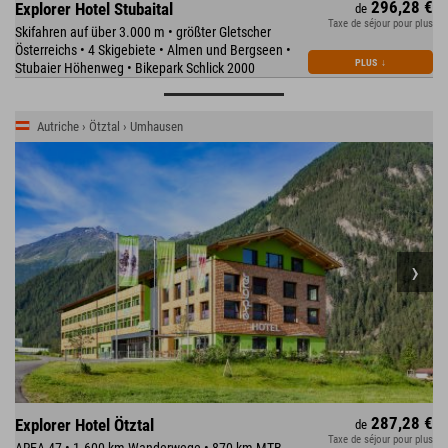
296,28 €
Explorer Hotel Stubaital
de
Taxe de séjour pour plus
Skifahren auf über 3.000 m • größter Gletscher
Österreichs • 4 Skigebiete • Almen und Bergseen •
PLUS
↓
Stubaier Höhenweg • Bikepark Schlick 2000
Autriche › Ötztal › Umhausen
287,28 €
Explorer Hotel Ötztal
de
Taxe de séjour pour plus