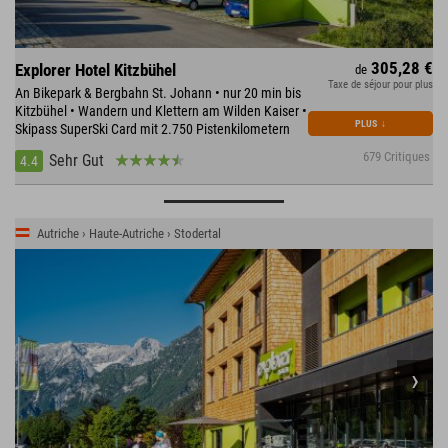
305,28 €
Explorer Hotel Kitzbühel
de
Taxe de séjour pour plus
An Bikepark & Bergbahn St. Johann • nur 20 min bis
Kitzbühel • Wandern und Klettern am Wilden Kaiser •
PLUS
↓
Skipass SuperSki Card mit 2.750 Pistenkilometern
679 Critiques
Sehr Gut
4.4
Autriche › Haute-Autriche › Stodertal