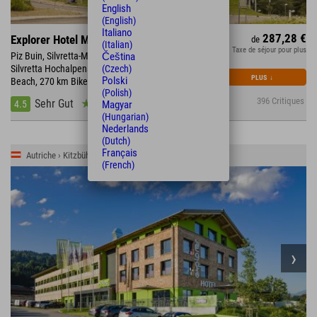
English
(English)
Italiano
287,28 €
Explorer Hotel Montafon
de
(Italian)
Taxe de séjour pour plus
Piz Buin, Silvretta-Montafon mit 300 km Skipiste •
Čeština
Silvretta Hochalpenstraße • direkt am Mountain
(Czech)
PLUS
↓
Polski
Beach, 270 km Bikestrecke
(Polish)
396 Critiques
Sehr Gut
4.5
Magyar
(Hungarian)
Nederlands
(Dutch)
Français
Autriche › Kitzbühler Alpen › St. Johann
(French)