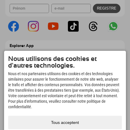
Explorer App
Téléchargez vos #ExplorerMoments, Mon
Explorer à emporter avec aperçu de vos
Nous utilisons des cookies et
réservations, liste de choses à faire, aperçu
d'autres technologies.
des restaurants et bien plus encore.
Téléchargez-le maintenant !
Nous et nos partenaires utilisons des cookies et des technologies
similaires pour assurer le fonctionnement de notre site web, analyser
le trafic et afficher des contenus personnalisés. Vos données peuvent
L'heure des moments d'exploration
être transférées à des prestataires tiers (par exemple, aux États-Unis).
166
4.634
km
Votre consentement est volontaire et peut être retiré à tout moment.
Pour plus d'informations, veuillez consulter notre politique de
Lacs de montagne et
Pistes de ski et de
piscines d'aventure
snowboard
confidentialité.
8.991
km
97
%
Sentiers de randonnée et
Nos clients nous
Tous acceptent
d'alpinisme
recommandent