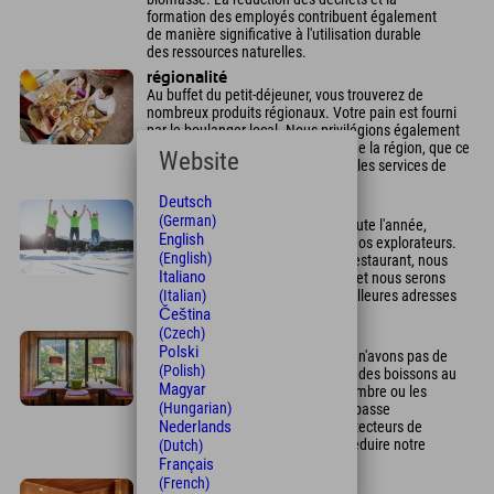
formation des employés contribuent également
de manière significative à l'utilisation durable
des ressources naturelles.
régionalité
Au buffet du petit-déjeuner, vous trouverez de
nombreux produits régionaux. Votre pain est fourni
par le boulanger local. Nous privilégions également
les partenariats avec des acteurs de la région, que ce
Website
soit pour les loisirs, les artisans ou les services de
blanchisserie. ...
Deutsch
durabilité sociale
(German)
Les hôtels Explorer sont ouverts toute l'année,
English
assurant ainsi un emploi stable à nos explorateurs.
(English)
Au lieu de posséder notre propre restaurant, nous
Italiano
privilégions les restaurants locaux et nous serons
(Italian)
ravis de vous conseiller sur les meilleures adresses
Čeština
pour vous restaurer.
(Czech)
Économisez l'électricité
Polski
Pour économiser l'électricité, nous n'avons pas de
(Polish)
minibar. Vous pouvez commander des boissons au
Magyar
bar et les emporter dans votre chambre ou les
(Hungarian)
déguster au salon. Des ampoules basse
Nederlands
consommation, des LED et des détecteurs de
mouvement nous permettent de réduire notre
(Dutch)
consommation d'électricité.
Français
(French)
piscine