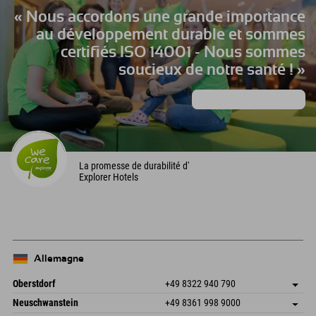
« Nous accordons une grande importance
au développement durable et sommes
certifiés ISO 14001 - Nous sommes
soucieux de notre santé ! »
Apprendre encore plus
La promesse de durabilité d'
Explorer Hotels
Allemagne
Oberstdorf
+49 8322 940 790
An der Breitach 3
Enregistrer l'adresse
Neuschwanstein
+49 8361 998 9000
87538 Fischen I. Allgäu
Informations d'arrivée