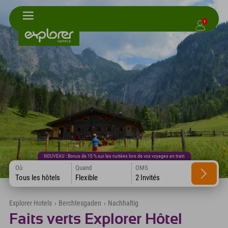
1
NOUVEAU : Bonus de 10 % sur les nuitées lors de vos voyages en train
Où
Quand
OMS
Tous les hôtels
Flexible
2 Invités
Explorer Hotels
›
Berchtesgaden
›
Nachhaltig
Faits verts Explorer Hôtel