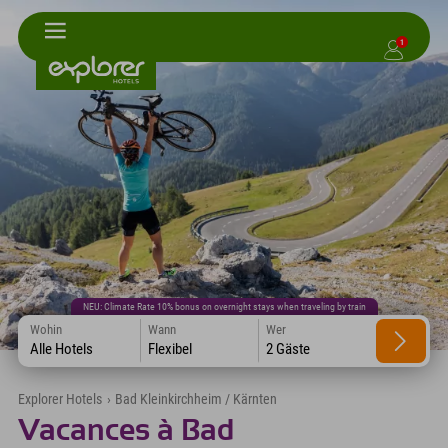
1
NEU: Climate Rate 10% bonus on overnight stays when traveling by train
Wohin
Wann
Wer
Alle Hotels
Flexibel
2 Gäste
Explorer Hotels
›
Bad Kleinkirchheim / Kärnten
Vacances à Bad