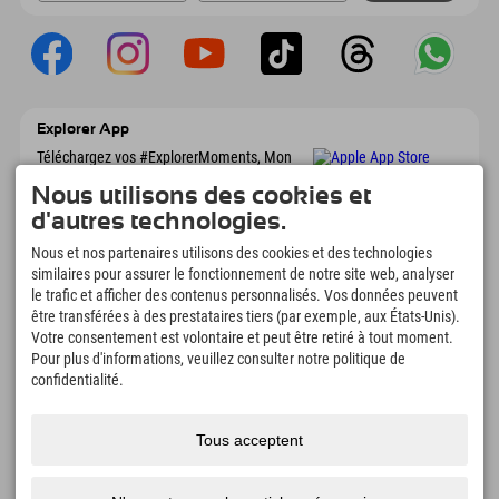
Explorer App
Téléchargez vos #ExplorerMoments, Mon
Explorer à emporter avec aperçu de vos
Nous utilisons des cookies et
réservations, liste de choses à faire, aperçu
des restaurants et bien plus encore.
d'autres technologies.
Téléchargez-le maintenant !
Nous et nos partenaires utilisons des cookies et des technologies
similaires pour assurer le fonctionnement de notre site web, analyser
L'heure des moments d'exploration
le trafic et afficher des contenus personnalisés. Vos données peuvent
être transférées à des prestataires tiers (par exemple, aux États-Unis).
166
4.634
km
Votre consentement est volontaire et peut être retiré à tout moment.
Lacs de montagne et
Pistes de ski et de
Pour plus d'informations, veuillez consulter notre politique de
piscines d'aventure
snowboard
confidentialité.
8.991
km
97
%
Sentiers de randonnée et
Nos clients nous
d'alpinisme
recommandent
Tous acceptent