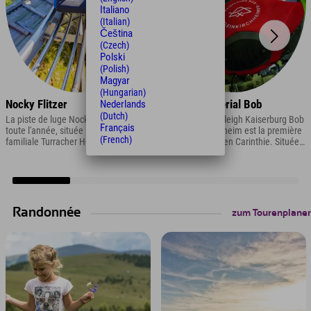
Italiano
(Italian)
Čeština
(Czech)
Polski
(Polish)
Magyar
(Hungarian)
Nocky Flitzer
Château Impérial Bob
Nederlands
(Dutch)
La piste de luge Nocky Flitzer, ouverte
La piste de bobsleigh Kaiserburg Bob
Français
toute l'année, située sur la montagne
à Bad Kleinkirchheim est la première
(French)
familiale Turracher Höhe en Carinthie,
piste de ce type en Carinthie. Située à
s'étend sur 1,6 km et comporte de
la station inférieure du téléphérique
nombreux virages, ronds-points et
de Kaiserburg, elle propose une
vagues.
descente rapide de 1,4 km toute
l'année.
Randonnée
zum Tourenplaner