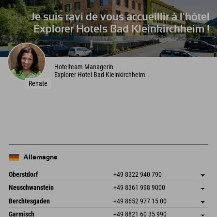
Je suis ravi de vous accueillir à l'hôtel
Explorer Hotels Bad Kleinkirchheim !
Hotelteam-Managerin
Explorer Hotel Bad Kleinkirchheim
Renate
Allemagne
Oberstdorf
+49 8322 940 790
An der Breitach 3
Enregistrer l'adresse
Neuschwanstein
+49 8361 998 9000
87538 Fischen I. Allgäu
Informations d'arrivée
An der Riese 45
Enregistrer l'adresse
Allemagne
Réservation
Berchtesgaden
+49 8652 977 15 00
87484 Nesselwang im Allgäu
Informations d'arrivée
Envoyer un e-mail
Hofreitstr. 7
Enregistrer l'adresse
Allemagne
Réservation
Garmisch
+49 8821 60 35 990