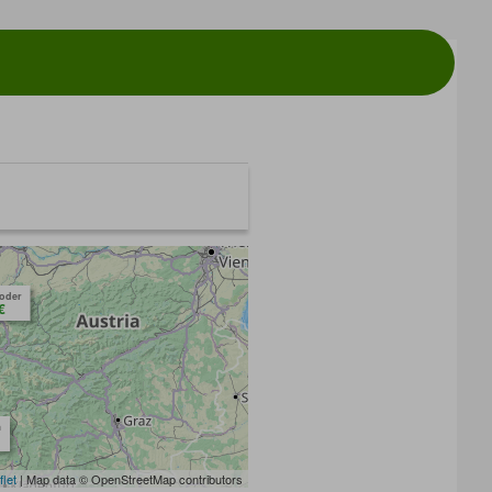
toder
€
m
flet
| Map data © OpenStreetMap contributors