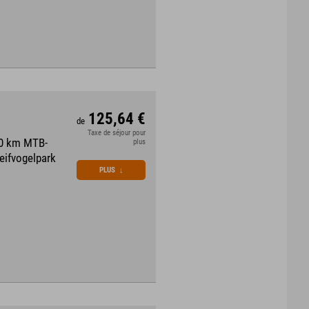
125,64 €
de
Taxe de séjour pour
70 km MTB-
plus
eifvogelpark
PLUS
↓