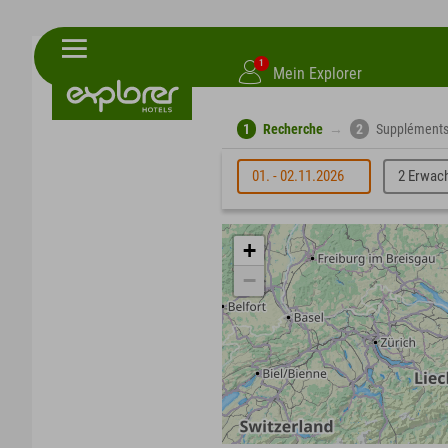
1
Mein Explorer
1
Recherche
→
2
Supplément
01. - 02.11.2026
2 Erwac
+
−