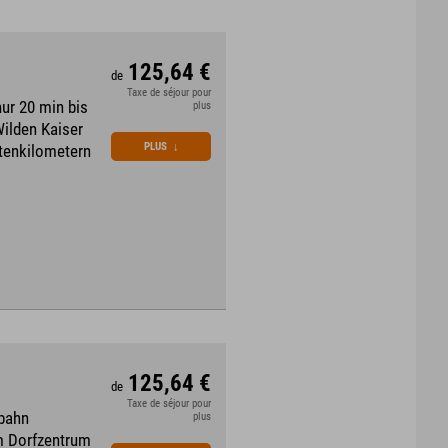
125,64 €
de
Taxe de séjour pour
ur 20 min bis
plus
Wilden Kaiser
PLUS
↓
stenkilometern
125,64 €
de
Taxe de séjour pour
gbahn
plus
um Dorfzentrum