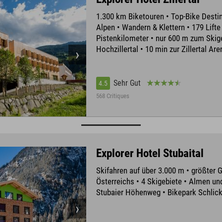
1.300 km Biketouren • Top-Bike Destin
Alpen • Wandern & Klettern • 179 Lifte
Pistenkilometer • nur 600 m zum Skig
Hochzillertal • 10 min zur Zillertal Are
Sehr Gut
4.5
568 Critiques
Explorer Hotel Stubaital
Skifahren auf über 3.000 m • größter 
Österreichs • 4 Skigebiete • Almen un
Stubaier Höhenweg • Bikepark Schlic