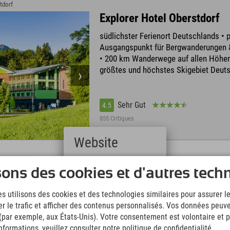
tdorf
Explorer Hotel Oberstdorf
südlichster Ferienort Deutschlands • p
Ausgangspunkt für Bergwanderungen 
• 200 km Wanderwege auf allen Höhen
größtes und höchstes Skigebiet Deut
Sehr Gut
4.5
855 Critiques
Website
Deutsch
 › Nesselwang
sons des cookies et d'autres tech
(German)
Explorer Hotel Neuschwans
English
s utilisons des cookies et des technologies similaires pour assurer 
An der Alpspitzbahn in Nesselwang mi
(English)
er le trafic et afficher des contenus personnalisés. Vos données peuve
Italiano
Sommerrodeln & Alpspitzkick • nur 20
(Italian)
 (par exemple, aux États-Unis). Votre consentement est volontaire et pe
Königsschlössern • Pisten, Skischule,
Čeština
formations, veuillez consulter notre politique de confidentialité.
& täglich Nachtskifahren direkt am Ho