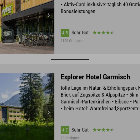
• Aktiv-Card inklusive: täglich 40 Grati
Bonusleistungen
Sehr Gut
4.5
1130 Critiques
Explorer Hotel Garmisch
tolle Lage im Natur- & Erholungspark 
Blick auf Zugspitze & Alpspitze • 5km
Garmisch-Partenkirchen • Eibsee • P
• beim Hotel: Warmfreibad,Sportzent
Sehr Gut
4.7
18 Critiques