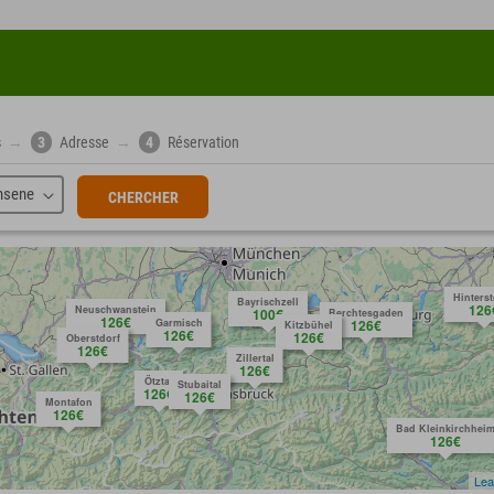
s
→
3
Adresse
→
4
Réservation
hsene
CHERCHER
Hinters
Bayrischzell
126
Neuschwanstein
100€
Berchtesgaden
126€
Garmisch
126€
Kitzbühel
126€
126€
Oberstdorf
126€
Zillertal
126€
Ötztal
Stubaital
126€
126€
Montafon
126€
Bad Kleinkirchhei
126€
Lea