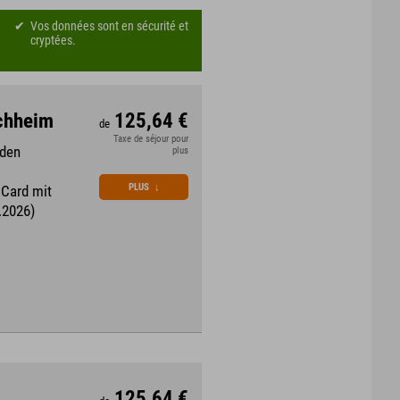
Vos données sont en sécurité et
cryptées.
rchheim
125,64 €
de
Taxe de séjour pour
 den
plus
PLUS
↓
 Card mit
.2026)
125,64 €