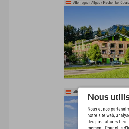
Allemagne › Allgäu › Fischen bei Obers
Allemagne › Allgäu › Königsschlösser
Nous utili
Nous et nos partenaire
notre site web, analys
des prestataires tiers
moment. Pour plus d'in