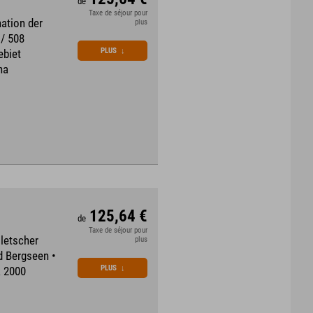
de
Taxe de séjour pour
ation der
plus
 / 508
PLUS
↓
ebiet
na
125,64 €
de
Taxe de séjour pour
Gletscher
plus
d Bergseen •
PLUS
↓
k 2000