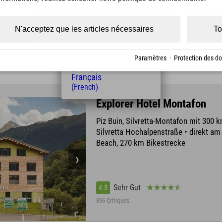
(Czech)
Polski
(Polish)
N'acceptez que les articles nécessaires
To
Sehr Gut
4.4
Magyar
(Hungarian)
945 Critiques
Nederlands
Paramètres
·
Protection des d
(Dutch)
Français
(French)
Explorer Hotel Montafon
Piz Buin, Silvretta-Montafon mit 300 k
Silvretta Hochalpenstraße • direkt a
Beach, 270 km Bikestrecke
Sehr Gut
4.5
396 Critiques