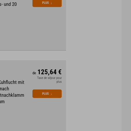
PLUS
↓
s- und 20
125,64 €
de
Taxe de séjour pour
Kuhflucht mit
plus
 nach
PLUS
↓
artnachklamm
rum