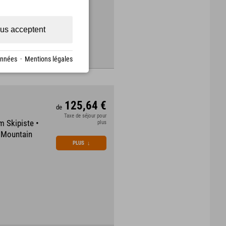
us acceptent
onnées
·
Mentions légales
125,64 €
de
Taxe de séjour pour
m Skipiste •
plus
m Mountain
PLUS
↓