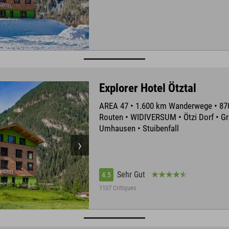
Explorer Hotel Ötztal
AREA 47 • 1.600 km Wanderwege • 8
Routen • WIDIVERSUM • Ötzi Dorf • Gr
Umhausen • Stuibenfall
Sehr Gut
4.5
1107 Critiques