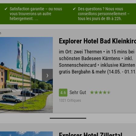
Satisfaction garantie – ou nous
Des questions ? Nous vous
vous trouverons un autre
conseillons personnellement –
hébergement. ...
tous les jours de 8h à 22h.
m
Explorer Hotel Bad Kleinki
im Ort: zwei Thermen • in 15 mins bei
schönsten Badeseen Kärntens • inkl.
Sonnenscheincard • inklusive Kärnten
gratis Bergbahn & mehr (14.05. - 01.11
Sehr Gut
4.6
1321 Critiques
Explorer Hotel Zillertal