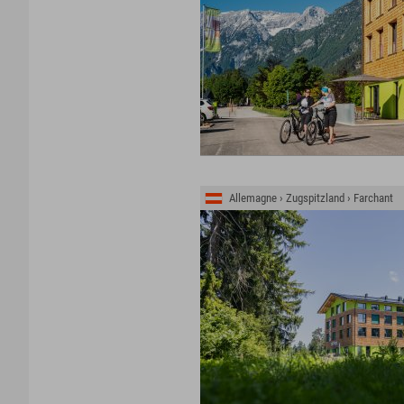
Allemagne › Zugspitzland › Farchant